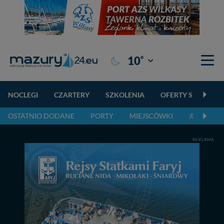
°
10
Giżycko
NOCLEGI
CZARTERY
SZKOLENIA
OFERTY SPECJALN
OSTATNIO DODANE
PORTY
MIEJSCÓWKI
JEZIORA,
REKLAMA