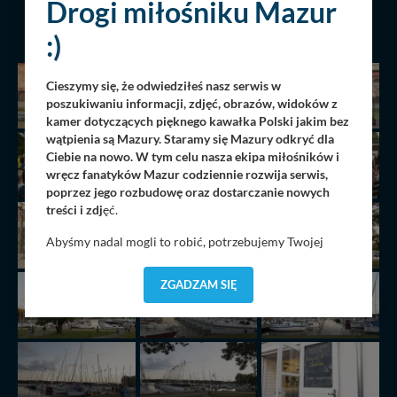
Drogi miłośniku Mazur
POPRZEDNIA
NASTĘPNA
:)
Cieszymy się, że odwiedziłeś nasz serwis w
poszukiwaniu informacji, zdjęć, obrazów, widoków z
kamer dotyczących pięknego kawałka Polski jakim bez
wątpienia są Mazury. Staramy się Mazury odkryć dla
Ciebie na nowo. W tym celu nasza ekipa miłośników i
wręcz fanatyków Mazur codziennie rozwija serwis,
poprzez jego rozbudowę oraz dostarczanie nowych
treści i zdj
ęć.
Abyśmy nadal mogli to robić, potrzebujemy Twojej
zgody, dzięki której, będziemy mogli elementy serwisu
dostosować do Twoich preferencji. Twoje dane (w tym
ZGADZAM SIĘ
pliki cookies) będą zapisywane w celu usprawnienia
serwisu (zapamiętywanie pozycji na mapach, ostatnie
wyszukania, ulubione miejsca, logowania, itp).
Bezpieczeństwo Twoich danych jest dla nas
priorytetowe, bez poinformowania Ciebie nie będziemy
zmieniać zakresu naszych uprawnień. Twoje dane są u