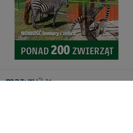
zawsze jest możliwe techniczne zrealizowanie Twoich
praw w odniesieniu do informacji zawartych w plikach
cookies. Twoja przeglądarka umożliwia Ci skasowanie
tych plików - w pewnych przypadkach nie możemy tego
zrobić za Ciebie.
Dziękujemy, i życzmy miłego odkrywania Mazur na
nowo...
Portal Turystyczny mazury24.eu
tel. 608 490 111 (Info)
info@mazury24.eu - formularz kontaktowy.
Wydawca Kreacja, ul. Wiejska 17, 11-500 Giżycko
Informacje o serwisie
Patronaty medialne
Pliki do pobrania
Regulamin serwisu
Polityka prywatności
Kamery on-line a Rodo