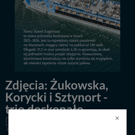
Zdjęcia: Żukowska,
Korycki i Sztynort -
trio doskonałe
×
MIEJSCOWOŚCI
IMPREZY
25.07.2019
18 zdjęć
2294