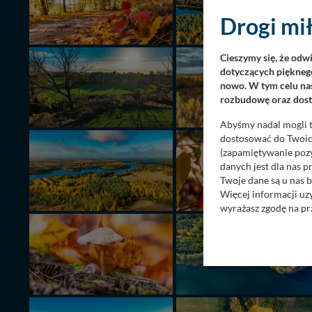
Drogi mił
Cieszymy się, że odw
dotyczących pięknego
nowo. W tym celu nas
rozbudowę oraz dosta
Abyśmy nadal mogli t
dostosować do Twoich
(zapamiętywanie pozy
danych jest dla nas 
Twoje dane są u nas b
Więcej informacji uz
wyrażasz zgodę na pr
Nasz serwis nie wyk
Wyjątkiem jest sytua
kontaktowego, przekaz
zasadach i funkcjona
Administratorem Twoi