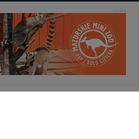
REKLAMA
Pliki do pobrania
Kamery on-line a Rodo
Cennik serwisu mazury24.eu
u odpowiedniej zgody!.