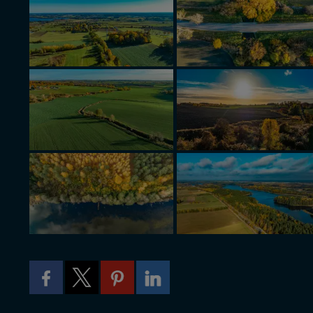
11-500 Giżycko. Może
W każdej chwili może
przetwarzania. Pamię
informacji zawartych
przypadkach nie może
Dziękujemy, i życzmy