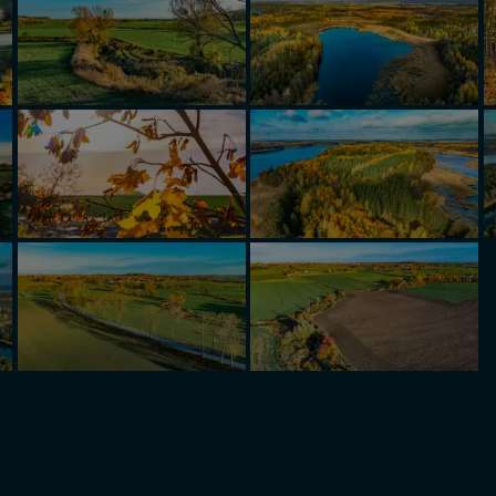
sz z nami skontaktować się za pośrednictwem tej
strony
.
sz: zażądać dostępu do swoich danych, zażądać ich poprawienia lub usuni
taj jednak, że nie zawsze jest możliwe techniczne zrealizowanie Twoich 
 w plikach cookies. Twoja przeglądarka umożliwia Ci skasowanie tych p
my tego zrobić za Ciebie.
 miłego odkrywania Mazur na nowo...