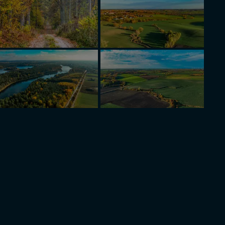
ęcia, zabronić ich
praw w odniesieniu do
lików - w pewnych