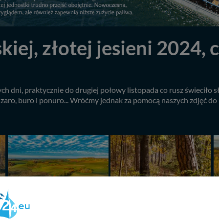
, złotej jesieni 2024, cz
ch dni, praktycznie do drugiej połowy listopada co rusz świeciło s
 szaro, buro i ponuro... Wróćmy jednak za pomocą naszych zdjęć do 