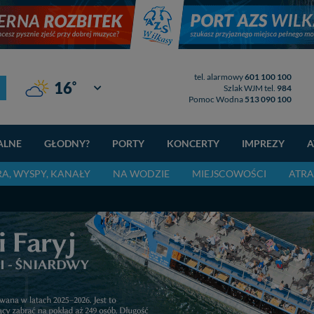
tel. alarmowy
601 100 100
°
16
Giżycko
Szlak WJM tel.
984
Pomoc Wodna
513 090 100
ALNE
GŁODNY?
PORTY
KONCERTY
IMPREZY
A
RA, WYSPY, KANAŁY
NA WODZIE
MIEJSCOWOŚCI
ATRA