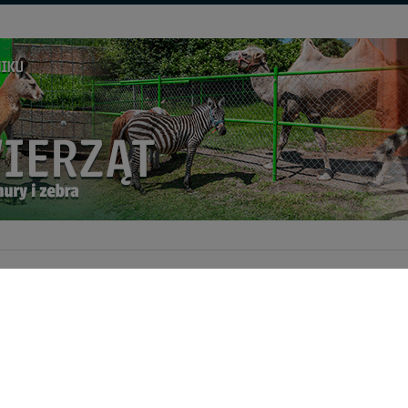
serwisie
Patronaty medialne
rwisu
Polityka prywatności
ółpraca
Czartery on-line - współpraca
Kontakt
ny dla firm
2018-2026. Wykorzystywanie materiałów, zdjęć zawartych na stronie możliwe po otrzymani