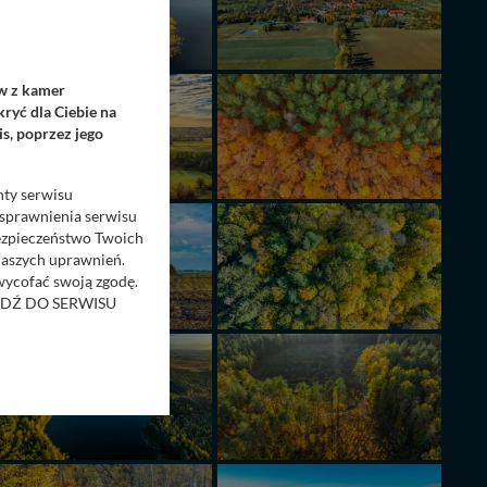
ów z kamer
ryć dla Ciebie na
s, poprzez jego
nty serwisu
usprawnienia serwisu
Bezpieczeństwo Twoich
naszych uprawnień.
 wycofać swoją zgodę.
RZEJDŹ DO SERWISU
bom trzecim.
anych z formularza
ięcej informacji o
bą ul. Wiejska 17,