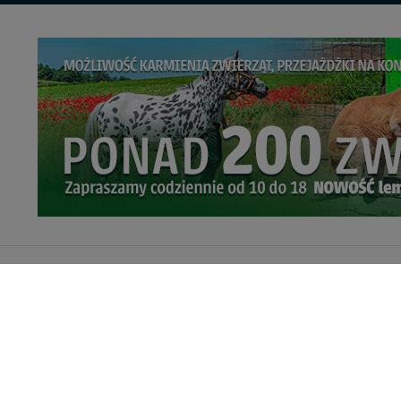
Informacje o 
Regulamin se
Portal Turystyczny mazury24.eu
Noclegi - wsp
tel. 608 490 111 (Info)
Praca
info@mazury24.eu - formularz kontaktowy.
Wydawca Kreacja, ul. Wiejska 17, 11-500 Giżycko
Kredyt hipotecz
mazury24.eu (c) 