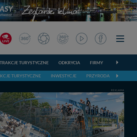
TRAKCJE TURYSTYCZNE
ODKRYCIA
FIRMY
OGŁOSZEN
KCJE TURYSTYCZNE
INWESTYCJE
PRZYRODA
AKTUAL
REKLAMA