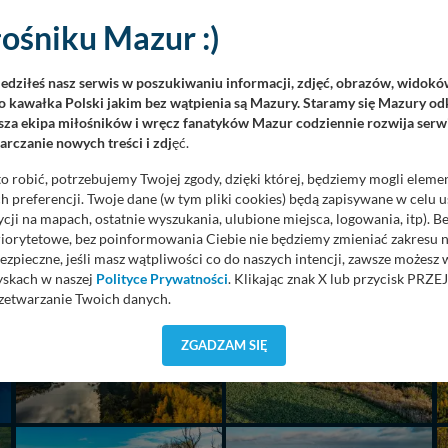
ośniku Mazur :)
iedziłeś nasz serwis w poszukiwaniu informacji, zdjęć, obrazów, widok
 kawałka Polski jakim bez wątpienia są Mazury. Staramy się Mazury odk
za ekipa miłośników i wręcz fanatyków Mazur codziennie rozwija serwi
rczanie nowych treści i zdj
ęć.
o robić, potrzebujemy Twojej zgody, dzięki której, będziemy mogli eleme
 preferencji. Twoje dane (w tym pliki cookies) będą zapisywane w celu 
cji na mapach, ostatnie wyszukania, ulubione miejsca, logowania, itp). 
priorytetowe, bez poinformowania Ciebie nie będziemy zmieniać zakresu 
ezpieczne, jeśli masz wątpliwości co do naszych intencji, zawsze możesz
yskach w naszej
Polityce Prywatności
. Klikając znak X lub przycisk P
zetwarzanie Twoich danych.
orzystuje oraz nie udostępnia Twoich danych innym podmiotom oraz oso
ZGADZAM SIĘ
cja, gdy przekazanie Twoich danych jest elementem usługi (przekazanie d
anie danych w przypadku rezerwacji usług typu: nocleg, czartery, itp). W
lności serwisu w
Regulaminie Serwisu
.
ch danych jest: Agencja Reklamowa Kreacja Monika Borkowska, z siedzi