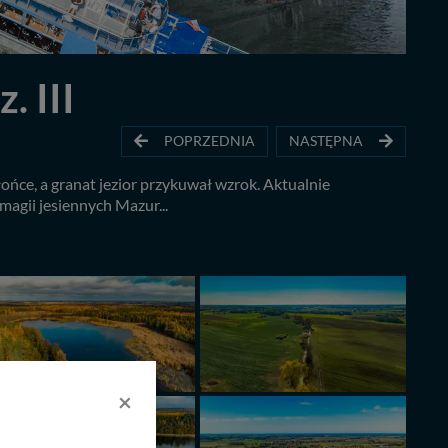
. III
POPRZEDNIA
NASTĘPNA
łońce, a granat jezior przykuwał wzrok. Aktualnie
magii jesiennych Mazur...
×