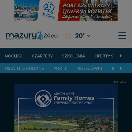
°
20
Giżycko
NOCLEGI
CZARTERY
SZKOLENIA
OFERTY SPECJALN
OSTATNIO DODANE
PORTY
MIEJSCÓWKI
JEZIORA,
REKLAMA