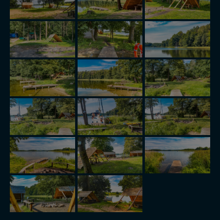
wyrażasz zgodę na przetwarzanie Twoich danych.
Nasz serwis nie wykorzystuje oraz nie udostępnia
Twoich danych innym podmiotom oraz osobom
trzecim. Wyjątkiem jest sytuacja, gdy przekazanie
Twoich danych jest elementem usługi (przekazanie
danych z formularza kontaktowego, przekazanie danych
w przypadku rezerwacji usług typu: nocleg, czartery,
itp). Więcej informacji o zasadach i funkcjonalności
serwisu w
Regulaminie Serwisu
.
Administratorem Twoich danych jest: Agencja
Reklamowa Kreacja Monika Borkowska, z siedzibą ul.
Wiejska 17, 11-500 Giżycko. Możesz z nami
skontaktować się za pośrednictwem tej
strony
.
W każdej chwili możesz: zażądać dostępu do swoich
danych, zażądać ich poprawienia lub usunięcia,
zabronić ich przetwarzania. Pamiętaj jednak, że nie
zawsze jest możliwe techniczne zrealizowanie Twoich
praw w odniesieniu do informacji zawartych w plikach
cookies. Twoja przeglądarka umożliwia Ci skasowanie
tych plików - w pewnych przypadkach nie możemy tego