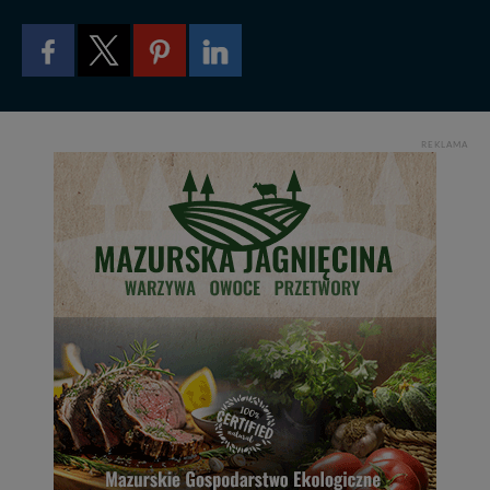
zrobić za Ciebie.
Dziękujemy, i życzmy miłego odkrywania Mazur na
nowo...
REKLAMA