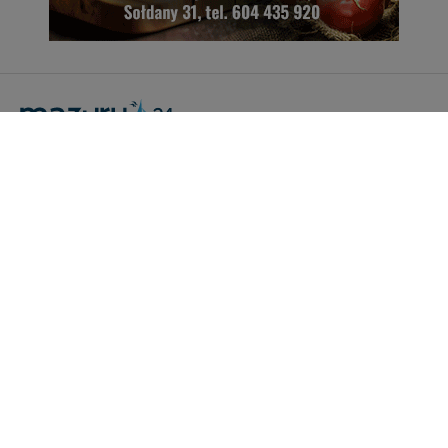
Portal Turystyczny mazury24.eu
tel. 608 490 111 (Info)
info@mazury24.eu - formularz kontaktowy.
Wydawca Kreacja, ul. Wiejska 17, 11-500 Giżycko
Informacje o serwisie
Patronaty medialne
Pliki do pobrania
Regulamin serwisu
Polityka prywatności
Kamery on-line a Rodo
Noclegi - współpraca
Czartery on-line - współpraca
Cennik serwisu mazury24.eu
Praca
Kontakt
Kredyt hipoteczny dla firm
mazury24.eu (c) 2018-2026. Wykorzystywanie materiałów, zdjęć zawartych na
stronie możliwe po otrzymaniu odpowiedniej zgody!.