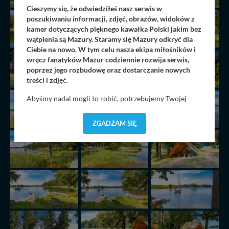
Cieszymy się, że odwiedziłeś nasz serwis w
poszukiwaniu informacji, zdjęć, obrazów, widoków z
kamer dotyczących pięknego kawałka Polski jakim bez
wątpienia są Mazury. Staramy się Mazury odkryć dla
Ciebie na nowo. W tym celu nasza ekipa miłośników i
wręcz fanatyków Mazur codziennie rozwija serwis,
poprzez jego rozbudowę oraz dostarczanie nowych
treści i zdj
ęć.
Abyśmy nadal mogli to robić, potrzebujemy Twojej
zgody, dzięki której, będziemy mogli elementy serwisu
dostosować do Twoich preferencji. Twoje dane (w tym
ZGADZAM SIĘ
pliki cookies) będą zapisywane w celu usprawnienia
serwisu (zapamiętywanie pozycji na mapach, ostatnie
wyszukania, ulubione miejsca, logowania, itp).
Bezpieczeństwo Twoich danych jest dla nas
priorytetowe, bez poinformowania Ciebie nie będziemy
zmieniać zakresu naszych uprawnień. Twoje dane są u
nas bezpieczne, jeśli masz wątpliwości co do naszych
intencji, zawsze możesz wycofać swoją zgodę. Więcej
informacji uzyskach w naszej
Polityce Prywatności
.
Klikając znak X lub przycisk PRZEJDŹ DO SERWISU