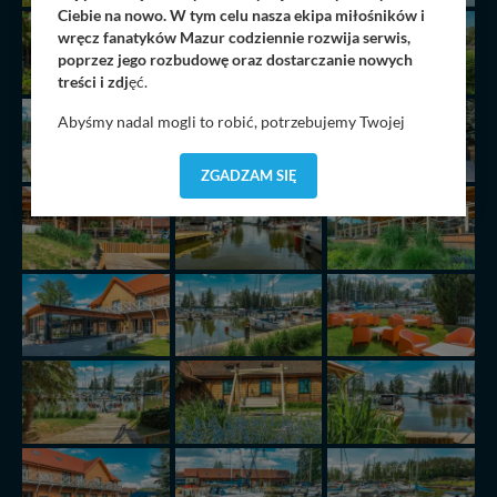
Ciebie na nowo. W tym celu nasza ekipa miłośników i
wręcz fanatyków Mazur codziennie rozwija serwis,
poprzez jego rozbudowę oraz dostarczanie nowych
treści i zdj
ęć.
Abyśmy nadal mogli to robić, potrzebujemy Twojej
zgody, dzięki której, będziemy mogli elementy serwisu
dostosować do Twoich preferencji. Twoje dane (w tym
ZGADZAM SIĘ
pliki cookies) będą zapisywane w celu usprawnienia
serwisu (zapamiętywanie pozycji na mapach, ostatnie
wyszukania, ulubione miejsca, logowania, itp).
Bezpieczeństwo Twoich danych jest dla nas
priorytetowe, bez poinformowania Ciebie nie będziemy
zmieniać zakresu naszych uprawnień. Twoje dane są u
nas bezpieczne, jeśli masz wątpliwości co do naszych
intencji, zawsze możesz wycofać swoją zgodę. Więcej
informacji uzyskach w naszej
Polityce Prywatności
.
Klikając znak X lub przycisk PRZEJDŹ DO SERWISU
wyrażasz zgodę na przetwarzanie Twoich danych.
Nasz serwis nie wykorzystuje oraz nie udostępnia
Twoich danych innym podmiotom oraz osobom
trzecim. Wyjątkiem jest sytuacja, gdy przekazanie