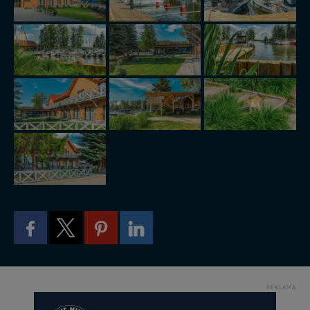
Twoich danych jest elementem usługi (przekazanie
danych z formularza kontaktowego, przekazanie danych
w przypadku rezerwacji usług typu: nocleg, czartery,
itp). Więcej informacji o zasadach i funkcjonalności
serwisu w
Regulaminie Serwisu
.
Administratorem Twoich danych jest: Agencja
Reklamowa Kreacja Monika Borkowska, z siedzibą ul.
Wiejska 17, 11-500 Giżycko. Możesz z nami
skontaktować się za pośrednictwem tej
strony
.
W każdej chwili możesz: zażądać dostępu do swoich
danych, zażądać ich poprawienia lub usunięcia,
zabronić ich przetwarzania. Pamiętaj jednak, że nie
zawsze jest możliwe techniczne zrealizowanie Twoich
praw w odniesieniu do informacji zawartych w plikach
cookies. Twoja przeglądarka umożliwia Ci skasowanie
tych plików - w pewnych przypadkach nie możemy tego
zrobić za Ciebie.
Dziękujemy, i życzmy miłego odkrywania Mazur na
REKLAMA
nowo...