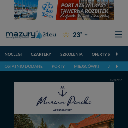
°
23
Giżycko
NOCLEGI
CZARTERY
SZKOLENIA
OFERTY SPECJALN
OSTATNIO DODANE
PORTY
MIEJSCÓWKI
JEZIORA,
REKLAMA