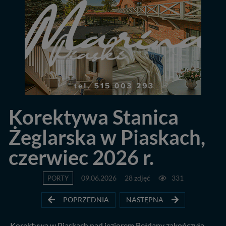
Korektywa Stanica
Żeglarska w Piaskach,
czerwiec 2026 r.
PORTY
09.06.2026
28 zdjęć
331
POPRZEDNIA
NASTĘPNA
Korektywa w Piaskach nad jeziorem Bełdany zakończyła