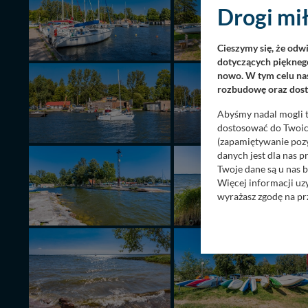
Drogi mił
Cieszymy się, że odw
dotyczących pięknego
nowo. W tym celu nas
rozbudowę oraz dosta
Abyśmy nadal mogli t
dostosować do Twoich
(zapamiętywanie pozy
danych jest dla nas 
Twoje dane są u nas b
Więcej informacji uz
wyrażasz zgodę na pr
Nasz serwis nie wyk
Wyjątkiem jest sytua
kontaktowego, przekaz
zasadach i funkcjona
Administratorem Twoi
11-500 Giżycko. Może