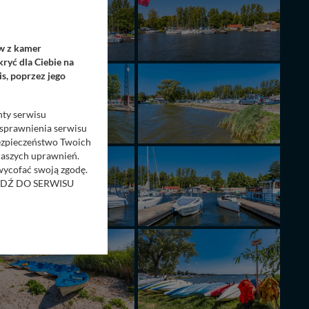
ów z kamer
ryć dla Ciebie na
s, poprzez jego
nty serwisu
usprawnienia serwisu
Bezpieczeństwo Twoich
naszych uprawnień.
 wycofać swoją zgodę.
RZEJDŹ DO SERWISU
bom trzecim.
anych z formularza
ięcej informacji o
bą ul. Wiejska 17,