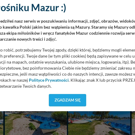
ośniku Mazur :)
iedziłeś nasz serwis w poszukiwaniu informacji, zdjęć, obrazów, widok
 kawałka Polski jakim bez wątpienia są Mazury. Staramy się Mazury odk
za ekipa miłośników i wręcz fanatyków Mazur codziennie rozwija serwi
rczanie nowych treści i zdj
ęć.
o robić, potrzebujemy Twojej zgody, dzięki której, będziemy mogli eleme
 preferencji. Twoje dane (w tym pliki cookies) będą zapisywane w celu 
cji na mapach, ostatnie wyszukania, ulubione miejsca, logowania, itp). 
priorytetowe, bez poinformowania Ciebie nie będziemy zmieniać zakresu 
ezpieczne, jeśli masz wątpliwości co do naszych intencji, zawsze możesz
yskach w naszej
Polityce Prywatności
. Klikając znak X lub przycisk P
zetwarzanie Twoich danych.
orzystuje oraz nie udostępnia Twoich danych innym podmiotom oraz oso
ZGADZAM SIĘ
cja, gdy przekazanie Twoich danych jest elementem usługi (przekazanie d
anie danych w przypadku rezerwacji usług typu: nocleg, czartery, itp). W
lności serwisu w
Regulaminie Serwisu
.
ch danych jest: Agencja Reklamowa Kreacja Monika Borkowska, z siedzi
sz z nami skontaktować się za pośrednictwem tej
strony
.