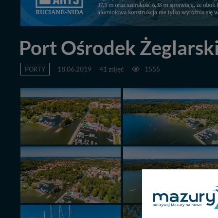
Port Ośrodek Żeglarsk
PORTY
18.06.2019
41 zdjęć
1555