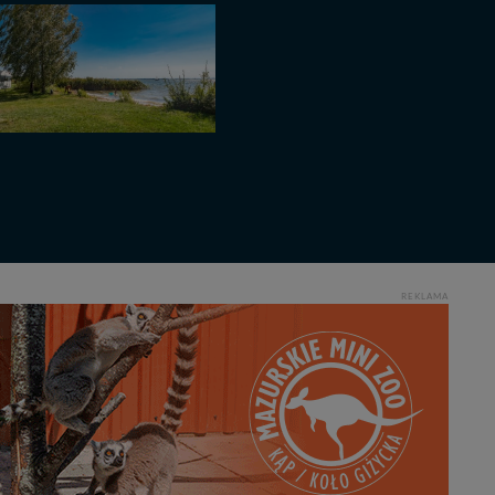
ęcia, zabronić ich
praw w odniesieniu do
lików - w pewnych
REKLAMA