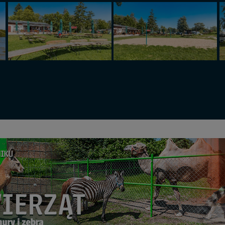
sz: zażądać dostępu do swoich danych, zażądać ich poprawienia lub usuni
taj jednak, że nie zawsze jest możliwe techniczne zrealizowanie Twoich 
 w plikach cookies. Twoja przeglądarka umożliwia Ci skasowanie tych p
my tego zrobić za Ciebie.
 miłego odkrywania Mazur na nowo...