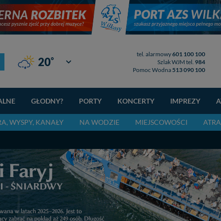
tel. alarmowy
601 100 100
°
20
Giżycko
Szlak WJM tel.
984
Pomoc Wodna
513 090 100
ALNE
GŁODNY?
PORTY
KONCERTY
IMPREZY
A
RA, WYSPY, KANAŁY
NA WODZIE
MIEJSCOWOŚCI
ATRA