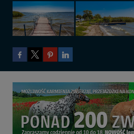
W każdej chwili może
przetwarzania. Pamię
informacji zawartych
przypadkach nie może
Dziękujemy, i życzmy