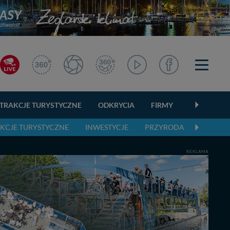
TRAKCJE TURYSTYCZNE
ODKRYCIA
FIRMY
OGŁOSZEN
KCJE TURYSTYCZNE
INWESTYCJE
PRZYRODA
AKTUAL
REKLAMA