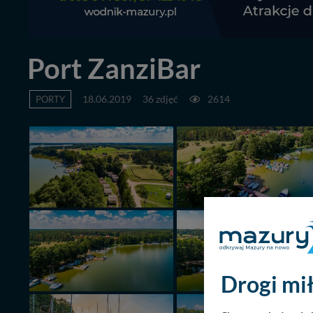
Port ZanziBar
PORTY
18.06.2019
36 zdjęć
2614
Drogi mił