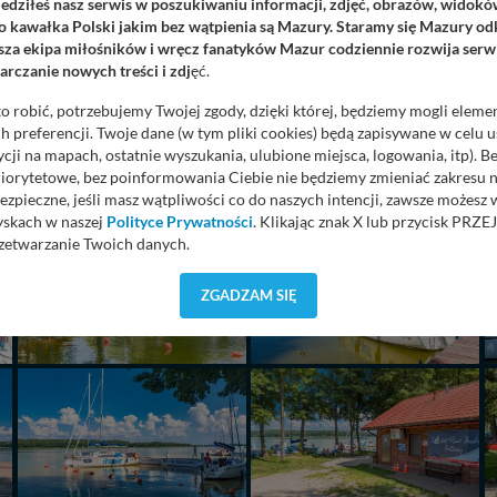
iedziłeś nasz serwis w poszukiwaniu informacji, zdjęć, obrazów, widok
 kawałka Polski jakim bez wątpienia są Mazury. Staramy się Mazury odk
za ekipa miłośników i wręcz fanatyków Mazur codziennie rozwija serwi
rczanie nowych treści i zdj
ęć.
o robić, potrzebujemy Twojej zgody, dzięki której, będziemy mogli eleme
 preferencji. Twoje dane (w tym pliki cookies) będą zapisywane w celu 
cji na mapach, ostatnie wyszukania, ulubione miejsca, logowania, itp). 
priorytetowe, bez poinformowania Ciebie nie będziemy zmieniać zakresu 
ezpieczne, jeśli masz wątpliwości co do naszych intencji, zawsze możesz
yskach w naszej
Polityce Prywatności
. Klikając znak X lub przycisk P
zetwarzanie Twoich danych.
orzystuje oraz nie udostępnia Twoich danych innym podmiotom oraz oso
ZGADZAM SIĘ
cja, gdy przekazanie Twoich danych jest elementem usługi (przekazanie d
anie danych w przypadku rezerwacji usług typu: nocleg, czartery, itp). W
lności serwisu w
Regulaminie Serwisu
.
ch danych jest: Agencja Reklamowa Kreacja Monika Borkowska, z siedzi
sz z nami skontaktować się za pośrednictwem tej
strony
.
sz: zażądać dostępu do swoich danych, zażądać ich poprawienia lub usuni
taj jednak, że nie zawsze jest możliwe techniczne zrealizowanie Twoich 
 w plikach cookies. Twoja przeglądarka umożliwia Ci skasowanie tych p