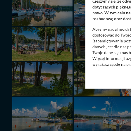
Cieszymy się, że odw
dotyczących pięknego
nowo. W tym celu nas
rozbudowę oraz dosta
Abyśmy nadal mogli t
dostosować do Twoich
(zapamiętywanie pozy
danych jest dla nas 
Twoje dane są u nas b
Więcej informacji uz
wyrażasz zgodę na pr
Nasz serwis nie wyk
Wyjątkiem jest sytua
kontaktowego, przekaz
zasadach i funkcjona
Administratorem Twoi
11-500 Giżycko. Może
W każdej chwili może
przetwarzania. Pamię
informacji zawartych