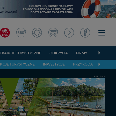
TRAKCJE TURYSTYCZNE
ODKRYCIA
FIRMY
OGŁOSZEN
KCJE TURYSTYCZNE
INWESTYCJE
PRZYRODA
AKTUAL
REKLAMA