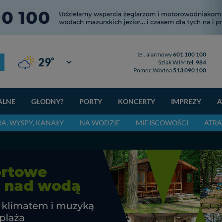
tel. alarmowy
601 100 100
°
29
Giżycko
Szlak WJM tel.
984
Pomoc Wodna
513 090 100
ALNE
GŁODNY?
PORTY
KONCERTY
IMPREZY
A
RA, WYSPY, KANAŁY
NA WODZIE
MIEJSCOWOŚCI
ATRA