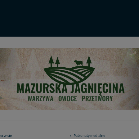
my tego zrobić za Ciebie.
 miłego odkrywania Mazur na nowo...
serwisie
Patronaty medialne