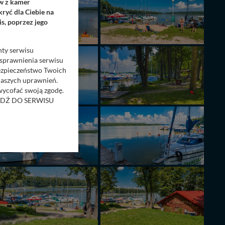
ów z kamer
ryć dla Ciebie na
s, poprzez jego
nty serwisu
usprawnienia serwisu
Bezpieczeństwo Twoich
naszych uprawnień.
 wycofać swoją zgodę.
RZEJDŹ DO SERWISU
bom trzecim.
anych z formularza
ięcej informacji o
bą ul. Wiejska 17,
ęcia, zabronić ich
praw w odniesieniu do
lików - w pewnych