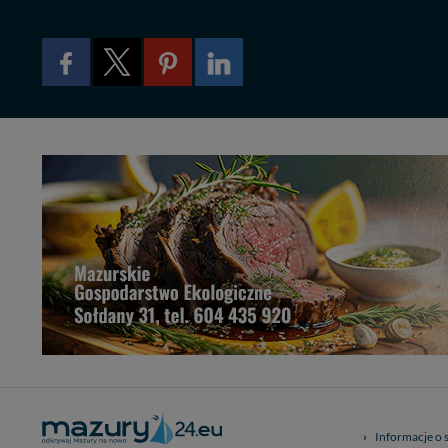
przypadkach nie może
Dziękujemy, i życzmy
Informacje o 