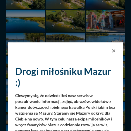
×
Drogi miłośniku Mazur
:)
Cieszymy się, że odwiedziłeś nasz serwis w
poszukiwaniu informacji, zdjęć, obrazów, widoków z
kamer dotyczących pięknego kawałka Polski jakim bez
wątpienia są Mazury. Staramy się Mazury odkryć dla
Ciebie na nowo. W tym celu nasza ekipa miłośników i
wręcz fanatyków Mazur codziennie rozwija serwis,
poprzez jego rozbudowę oraz dostarczanie nowych