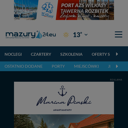
°
13
Giżycko
NOCLEGI
CZARTERY
SZKOLENIA
OFERTY SPECJALN
OSTATNIO DODANE
PORTY
MIEJSCÓWKI
JEZIORA,
REKLAMA