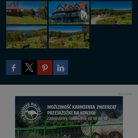
w przypadku rezerwacji usług typu: nocleg, czartery,
itp). Więcej informacji o zasadach i funkcjonalności
serwisu w
Regulaminie Serwisu
.
Administratorem Twoich danych jest: Agencja
Reklamowa Kreacja Monika Borkowska, z siedzibą ul.
Wiejska 17, 11-500 Giżycko. Możesz z nami
skontaktować się za pośrednictwem tej
strony
.
W każdej chwili możesz: zażądać dostępu do swoich
danych, zażądać ich poprawienia lub usunięcia,
zabronić ich przetwarzania. Pamiętaj jednak, że nie
zawsze jest możliwe techniczne zrealizowanie Twoich
praw w odniesieniu do informacji zawartych w plikach
cookies. Twoja przeglądarka umożliwia Ci skasowanie
tych plików - w pewnych przypadkach nie możemy tego
REKLAMA
zrobić za Ciebie.
Dziękujemy, i życzmy miłego odkrywania Mazur na
nowo...