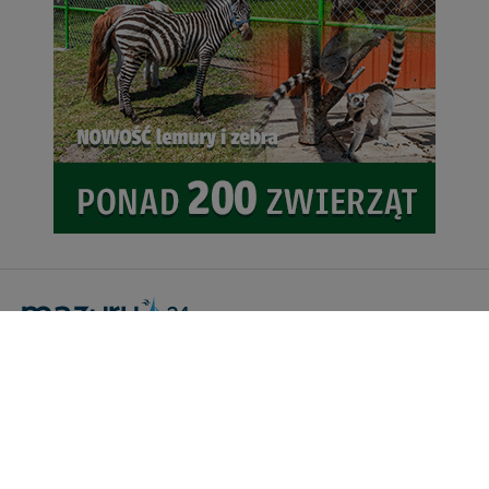
Portal Turystyczny mazury24.eu
tel. 608 490 111 (Info)
info@mazury24.eu - formularz kontaktowy.
Wydawca Kreacja, ul. Wiejska 17, 11-500 Giżycko
Informacje o serwisie
Patronaty medialne
Pliki do pobrania
Regulamin serwisu