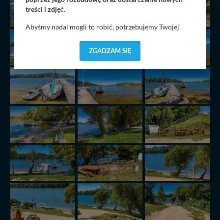
treści i zdj
ęć.
Abyśmy nadal mogli to robić, potrzebujemy Twojej
zgody, dzięki której, będziemy mogli elementy serwisu
dostosować do Twoich preferencji. Twoje dane (w tym
ZGADZAM SIĘ
pliki cookies) będą zapisywane w celu usprawnienia
serwisu (zapamiętywanie pozycji na mapach, ostatnie
wyszukania, ulubione miejsca, logowania, itp).
Bezpieczeństwo Twoich danych jest dla nas
priorytetowe, bez poinformowania Ciebie nie będziemy
zmieniać zakresu naszych uprawnień. Twoje dane są u
nas bezpieczne, jeśli masz wątpliwości co do naszych
intencji, zawsze możesz wycofać swoją zgodę. Więcej
informacji uzyskach w naszej
Polityce Prywatności
.
Klikając znak X lub przycisk PRZEJDŹ DO SERWISU
wyrażasz zgodę na przetwarzanie Twoich danych.
Nasz serwis nie wykorzystuje oraz nie udostępnia
Twoich danych innym podmiotom oraz osobom
trzecim. Wyjątkiem jest sytuacja, gdy przekazanie
Twoich danych jest elementem usługi (przekazanie
danych z formularza kontaktowego, przekazanie danych