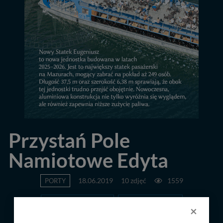
Przystań Pole
Namiotowe Edyta
PORTY
18.06.2019
10 zdjęć
1559
POPRZEDNIA
NASTĘPNA
×