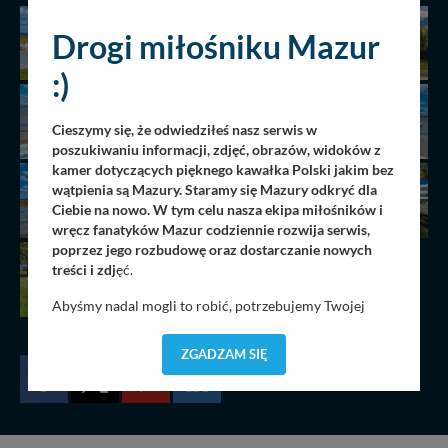
Drogi miłośniku Mazur
:)
Cieszymy się, że odwiedziłeś nasz serwis w
poszukiwaniu informacji, zdjęć, obrazów, widoków z
kamer dotyczących pięknego kawałka Polski jakim bez
wątpienia są Mazury. Staramy się Mazury odkryć dla
Ciebie na nowo. W tym celu nasza ekipa miłośników i
wręcz fanatyków Mazur codziennie rozwija serwis,
poprzez jego rozbudowę oraz dostarczanie nowych
treści i zdj
ęć.
Abyśmy nadal mogli to robić, potrzebujemy Twojej
zgody, dzięki której, będziemy mogli elementy serwisu
dostosować do Twoich preferencji. Twoje dane (w tym
ZGADZAM SIĘ
pliki cookies) będą zapisywane w celu usprawnienia
serwisu (zapamiętywanie pozycji na mapach, ostatnie
wyszukania, ulubione miejsca, logowania, itp).
Bezpieczeństwo Twoich danych jest dla nas
priorytetowe, bez poinformowania Ciebie nie będziemy