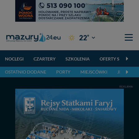
°
22
Giżycko
NOCLEGI
CZARTERY
SZKOLENIA
OFERTY SPECJALN
OSTATNIO DODANE
PORTY
MIEJSCÓWKI
JEZIORA,
REKLAMA