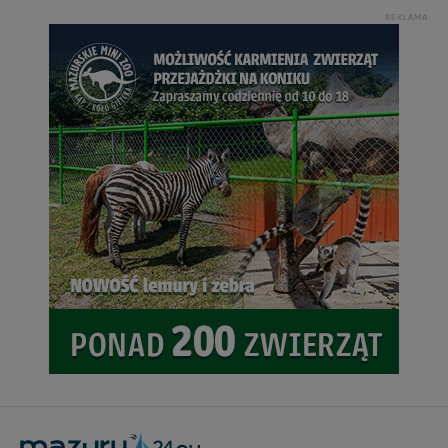
zmieniać zakresu naszych uprawnień. Twoje dane są u
REKLAMA
nas bezpieczne, jeśli masz wątpliwości co do naszych
intencji, zawsze możesz wycofać swoją zgodę. Więcej
informacji uzyskach w naszej
Polityce Prywatności
.
Klikając znak X lub przycisk PRZEJDŹ DO SERWISU
wyrażasz zgodę na przetwarzanie Twoich danych.
Nasz serwis nie wykorzystuje oraz nie udostępnia
Twoich danych innym podmiotom oraz osobom
trzecim. Wyjątkiem jest sytuacja, gdy przekazanie
Twoich danych jest elementem usługi (przekazanie
danych z formularza kontaktowego, przekazanie danych
w przypadku rezerwacji usług typu: nocleg, czartery,
itp). Więcej informacji o zasadach i funkcjonalności
serwisu w
Regulaminie Serwisu
.
Administratorem Twoich danych jest: Agencja
Reklamowa Kreacja Monika Borkowska, z siedzibą ul.
Wiejska 17, 11-500 Giżycko. Możesz z nami
skontaktować się za pośrednictwem tej
strony
.
W każdej chwili możesz: zażądać dostępu do swoich
danych, zażądać ich poprawienia lub usunięcia,