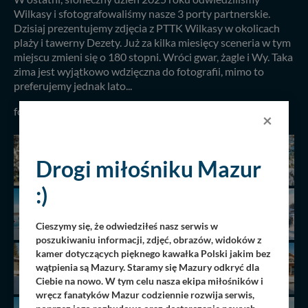
Wilkasy i sfotografowaliśmy nasze 3 porty partnerskie.
Dzisiaj prezentujemy zdjęcia z PTTK Wilkasy w okolicach
plaży i tawerny Dezety. Już za kilka miesięcy sceneria w tym
miejscu zmieni się o 180 stopni. Wróci gwar, żagle i Wy. Taka
zima jest wyjątkowo wdzięczna do fotografii, mimo to
preferujemy jednak lato...
fot. Monika Borkowska, 31.12.2025 r.
×
Drogi miłośniku Mazur
:)
Cieszymy się, że odwiedziłeś nasz serwis w
poszukiwaniu informacji, zdjęć, obrazów, widoków z
kamer dotyczących pięknego kawałka Polski jakim bez
wątpienia są Mazury. Staramy się Mazury odkryć dla
Ciebie na nowo. W tym celu nasza ekipa miłośników i
wręcz fanatyków Mazur codziennie rozwija serwis,