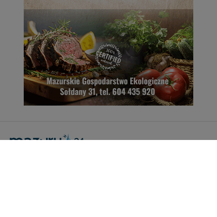
Portal Turystyczny mazury24.eu
tel. 608 490 111 (Info)
info@mazury24.eu - formularz kontaktowy.
Wydawca Kreacja, ul. Wiejska 17, 11-500 Giżycko
Informacje o serwisie
Patronaty medialne
Pliki do pobrania
Regulamin serwisu