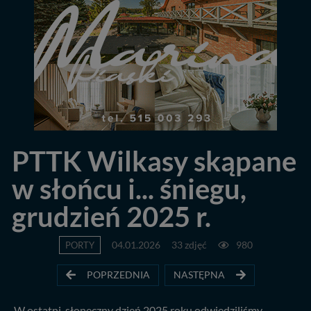
PTTK Wilkasy skąpane
w słońcu i... śniegu,
grudzień 2025 r.
PORTY
04.01.2026
33 zdjęć
980
POPRZEDNIA
NASTĘPNA
W ostatni, słoneczny dzień 2025 roku odwiedziliśmy