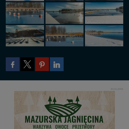
w przypadku rezerwacji usług typu: nocleg, czartery,
itp). Więcej informacji o zasadach i funkcjonalności
serwisu w
Regulaminie Serwisu
.
Administratorem Twoich danych jest: Agencja
Reklamowa Kreacja Monika Borkowska, z siedzibą ul.
Wiejska 17, 11-500 Giżycko. Możesz z nami
skontaktować się za pośrednictwem tej
strony
.
W każdej chwili możesz: zażądać dostępu do swoich
danych, zażądać ich poprawienia lub usunięcia,
zabronić ich przetwarzania. Pamiętaj jednak, że nie
zawsze jest możliwe techniczne zrealizowanie Twoich
praw w odniesieniu do informacji zawartych w plikach
cookies. Twoja przeglądarka umożliwia Ci skasowanie
tych plików - w pewnych przypadkach nie możemy tego
REKLAMA
zrobić za Ciebie.
Dziękujemy, i życzmy miłego odkrywania Mazur na
nowo...