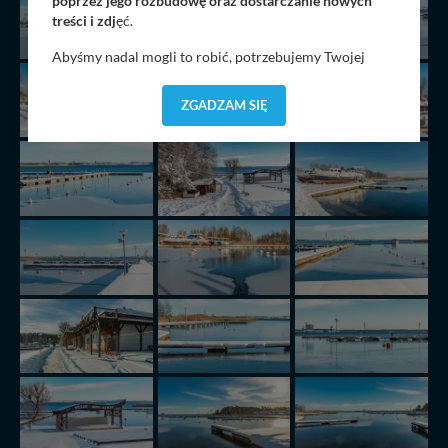
poprzez jego rozbudowę oraz dostarczanie nowych
treści i zdj
ęć.
Abyśmy nadal mogli to robić, potrzebujemy Twojej
zgody, dzięki której, będziemy mogli elementy serwisu
dostosować do Twoich preferencji. Twoje dane (w tym
ZGADZAM SIĘ
pliki cookies) będą zapisywane w celu usprawnienia
serwisu (zapamiętywanie pozycji na mapach, ostatnie
wyszukania, ulubione miejsca, logowania, itp).
Bezpieczeństwo Twoich danych jest dla nas
priorytetowe, bez poinformowania Ciebie nie będziemy
zmieniać zakresu naszych uprawnień. Twoje dane są u
nas bezpieczne, jeśli masz wątpliwości co do naszych
intencji, zawsze możesz wycofać swoją zgodę. Więcej
informacji uzyskach w naszej
Polityce Prywatności
.
Klikając znak X lub przycisk PRZEJDŹ DO SERWISU
wyrażasz zgodę na przetwarzanie Twoich danych.
Nasz serwis nie wykorzystuje oraz nie udostępnia
Twoich danych innym podmiotom oraz osobom
trzecim. Wyjątkiem jest sytuacja, gdy przekazanie
Twoich danych jest elementem usługi (przekazanie
danych z formularza kontaktowego, przekazanie danych