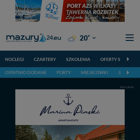
°
20
Giżycko
NOCLEGI
CZARTERY
SZKOLENIA
OFERTY SPECJALN
OSTATNIO DODANE
PORTY
MIEJSCÓWKI
JEZIORA,
REKLAMA