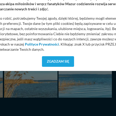
za ekipa miłośników i wręcz fanatyków Mazur codziennie rozwija serwi
rczanie nowych treści i zdj
ęć.
o robić, potrzebujemy Twojej zgody, dzięki której, będziemy mogli eleme
 preferencji. Twoje dane (w tym pliki cookies) będą zapisywane w celu 
cji na mapach, ostatnie wyszukania, ulubione miejsca, logowania, itp). 
priorytetowe, bez poinformowania Ciebie nie będziemy zmieniać zakresu 
ezpieczne, jeśli masz wątpliwości co do naszych intencji, zawsze możesz
yskach w naszej
Polityce Prywatności
. Klikając znak X lub przycisk P
zetwarzanie Twoich danych.
orzystuje oraz nie udostępnia Twoich danych innym podmiotom oraz oso
ZGADZAM SIĘ
cja, gdy przekazanie Twoich danych jest elementem usługi (przekazanie d
anie danych w przypadku rezerwacji usług typu: nocleg, czartery, itp). W
lności serwisu w
Regulaminie Serwisu
.
ch danych jest: Agencja Reklamowa Kreacja Monika Borkowska, z siedzi
sz z nami skontaktować się za pośrednictwem tej
strony
.
sz: zażądać dostępu do swoich danych, zażądać ich poprawienia lub usuni
taj jednak, że nie zawsze jest możliwe techniczne zrealizowanie Twoich 
 w plikach cookies. Twoja przeglądarka umożliwia Ci skasowanie tych p
my tego zrobić za Ciebie.