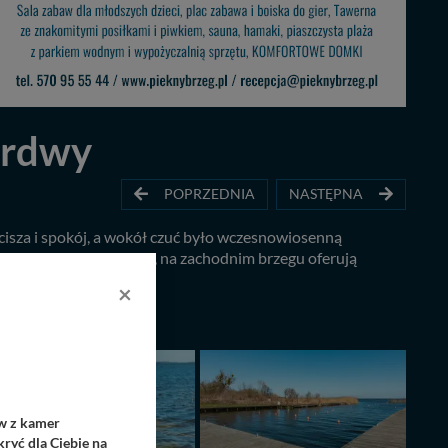
ardwy
POPRZEDNIA
NASTĘPNA
cisza i spokój, a wokół czuć było wczesnowiosenną
ają swoją rozległością, na zachodnim brzegu oferują
ie 2026!
×
ów z kamer
ryć dla Ciebie na