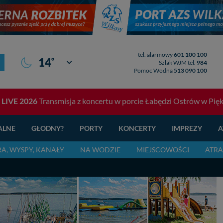
tel. alarmowy
601 100 100
°
14
Giżycko
Szlak WJM tel.
984
Pomoc Wodna
513 090 100
a LIVE 2026
Transmisja z koncertu w porcie Łabędzi Ostrów w Piękne
ALNE
GŁODNY?
PORTY
KONCERTY
IMPREZY
A
RA, WYSPY, KANAŁY
NA WODZIE
MIEJSCOWOŚCI
ATRA