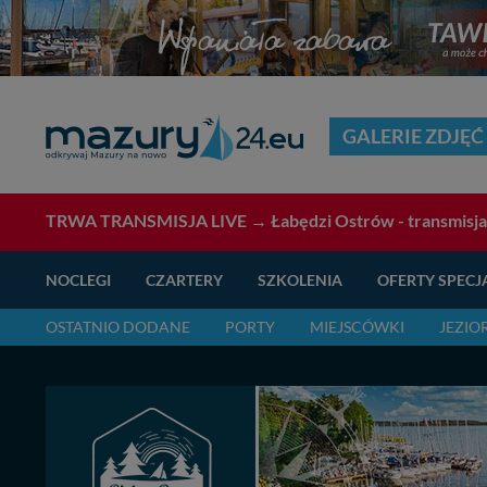
GALERIE ZDJĘĆ
TRWA TRANSMISJA LIVE →
Łabędzi Ostrów - transmisj
NOCLEGI
CZARTERY
SZKOLENIA
OFERTY SPECJ
OSTATNIO DODANE
PORTY
MIEJSCÓWKI
JEZIO