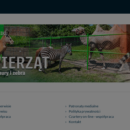
 miłego odkrywania Mazur na nowo...
serwisie
Patronaty medialne
rwisu
Polityka prywatności
ółpraca
Czartery on-line - współpraca
Kontakt