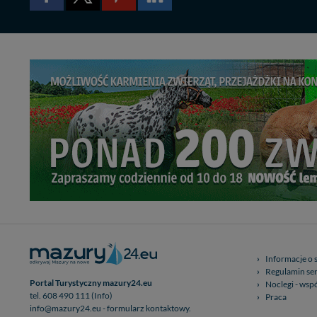
Dziękujemy, i życzmy
Informacje o 
Regulamin se
Portal Turystyczny mazury24.eu
Noclegi - wsp
tel. 608 490 111 (Info)
Praca
info@mazury24.eu - formularz kontaktowy.