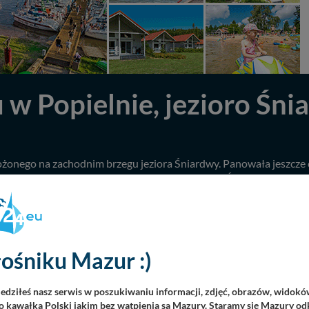
 w Popielnie, jezioro Śni
ożonego na zachodnim brzegu jeziora Śniardwy. Panowała jeszcze 
onu. Za kilka tygodni wszystko się zmieni. Choć Śniardwy zachwyc
ym z nich jest właśnie port w Popielnie. Do zobaczenia w sezon
ośniku Mazur :)
iedziłeś nasz serwis w poszukiwaniu informacji, zdjęć, obrazów, widok
 kawałka Polski jakim bez wątpienia są Mazury. Staramy się Mazury odk