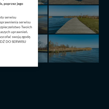
s, poprzez jego
nty serwisu
usprawnienia serwisu
Bezpieczeństwo Twoich
naszych uprawnień.
 wycofać swoją zgodę.
RZEJDŹ DO SERWISU
bom trzecim.
anych z formularza
ięcej informacji o
bą ul. Wiejska 17,
ęcia, zabronić ich
praw w odniesieniu do
lików - w pewnych