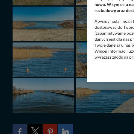
nowo. W tym celu nas
rozbudowę oraz dosta
Abyśmy nadal mogli t
dostosować do Twoich
(zapamiętywanie pozy
danych jest dla nas 
Twoje dane są u nas b
Więcej informacji uz
wyrażasz zgodę na pr
Nasz serwis nie wyk
Wyjątkiem jest sytua
kontaktowego, przekaz
zasadach i funkcjona
Administratorem Twoi
11-500 Giżycko. Może
W każdej chwili może
przetwarzania. Pamię
informacji zawartych
przypadkach nie może