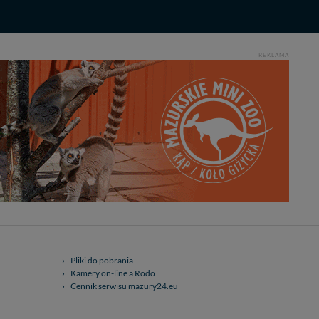
REKLAMA
Pliki do pobrania
Kamery on-line a Rodo
Cennik serwisu mazury24.eu