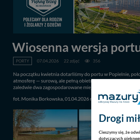
Wiosenna wersja portu
PORTY
07.04.2026
22 zdjęć
356
Na początku kwietnia dotarliśmy do portu w Popielnie, poł
atmosferę — surową, ale pełną obietnicy nadchodzącego sez
zaledwie dwa zagospodarowane miejsca do cumowania — jedn
fot. Monika Borkowska, 01.04.2026 r.
Drogi mił
Cieszymy się, że odw
dotyczących pięknego