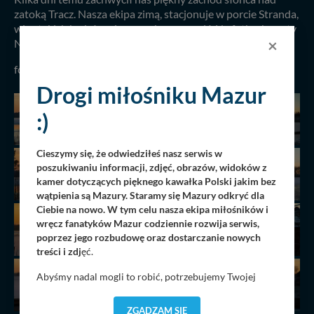
zatoką Tracz. Nasza ekipa zimą, stacjonuje w porcie Stranda,
więc takich kadrów nie wypada przegapić. Na fotkach porty
×
Neptun i Stranda i magiczne jezioro Kisajno...
fot. Arkadiusz Skrodzki, 24.02.2025 r.
Drogi miłośniku Mazur
:)
Cieszymy się, że odwiedziłeś nasz serwis w
poszukiwaniu informacji, zdjęć, obrazów, widoków z
kamer dotyczących pięknego kawałka Polski jakim bez
wątpienia są Mazury. Staramy się Mazury odkryć dla
Ciebie na nowo. W tym celu nasza ekipa miłośników i
wręcz fanatyków Mazur codziennie rozwija serwis,
poprzez jego rozbudowę oraz dostarczanie nowych
treści i zdj
ęć.
Abyśmy nadal mogli to robić, potrzebujemy Twojej
zgody, dzięki której, będziemy mogli elementy serwisu
dostosować do Twoich preferencji. Twoje dane (w tym
ZGADZAM SIĘ