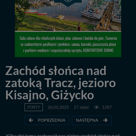
Zachód słońca nad
zatoką Tracz, jezioro
Kisajno, Giżycko
PORTY
26.02.2025
27 zdjęć
1287
POPRZEDNIA
NASTĘPNA
Kilka dni temu zachwycił nas piękny zachód słońca nad