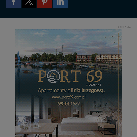
Wiejska 17, 11-500 Giżycko. Możesz z nami
skontaktować się za pośrednictwem tej
strony
.
W każdej chwili możesz: zażądać dostępu do swoich
danych, zażądać ich poprawienia lub usunięcia,
REKLAMA
zabronić ich przetwarzania. Pamiętaj jednak, że nie
zawsze jest możliwe techniczne zrealizowanie Twoich
praw w odniesieniu do informacji zawartych w plikach
cookies. Twoja przeglądarka umożliwia Ci skasowanie
tych plików - w pewnych przypadkach nie możemy tego
zrobić za Ciebie.
Dziękujemy, i życzmy miłego odkrywania Mazur na
nowo...