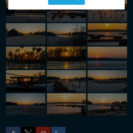
pliki cookies) będą zapisywane w celu usprawnienia
serwisu (zapamiętywanie pozycji na mapach, ostatnie
wyszukania, ulubione miejsca, logowania, itp).
Bezpieczeństwo Twoich danych jest dla nas
priorytetowe, bez poinformowania Ciebie nie będziemy
zmieniać zakresu naszych uprawnień. Twoje dane są u
nas bezpieczne, jeśli masz wątpliwości co do naszych
intencji, zawsze możesz wycofać swoją zgodę. Więcej
informacji uzyskach w naszej
Polityce Prywatności
.
Klikając znak X lub przycisk PRZEJDŹ DO SERWISU
wyrażasz zgodę na przetwarzanie Twoich danych.
Nasz serwis nie wykorzystuje oraz nie udostępnia
Twoich danych innym podmiotom oraz osobom
trzecim. Wyjątkiem jest sytuacja, gdy przekazanie
Twoich danych jest elementem usługi (przekazanie
danych z formularza kontaktowego, przekazanie danych
w przypadku rezerwacji usług typu: nocleg, czartery,
itp). Więcej informacji o zasadach i funkcjonalności
serwisu w
Regulaminie Serwisu
.
Administratorem Twoich danych jest: Agencja
Reklamowa Kreacja Monika Borkowska, z siedzibą ul.