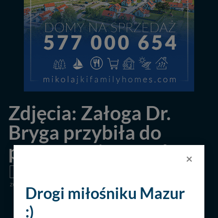
Zdjęcia: Załoga Dr.
Bryga przybiła do
portu Ognisty Ptak
×
PORTY
MIEJSCOWOŚCI
IMPREZY
10.07.2019
15
zdjęć
2293
Drogi miłośniku Mazur
POPRZEDNIA
NASTĘPNA
:)