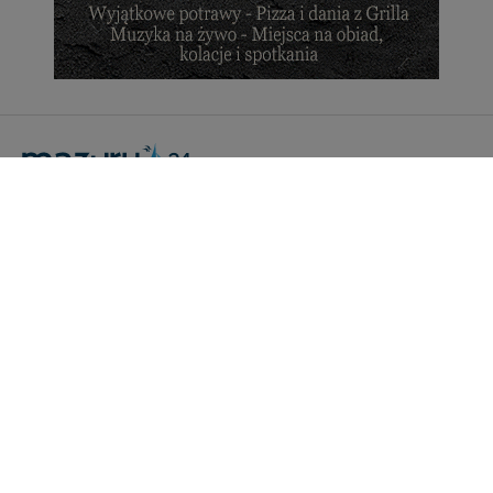
tych plików - w pewnych przypadkach nie możemy tego
zrobić za Ciebie.
Dziękujemy, i życzmy miłego odkrywania Mazur na
nowo...
Portal Turystyczny mazury24.eu
tel. 608 490 111 (Info)
info@mazury24.eu - formularz kontaktowy.
Wydawca Kreacja, ul. Wiejska 17, 11-500 Giżycko
Informacje o serwisie
Patronaty medialne
Pliki do pobrania
Regulamin serwisu
Polityka prywatności
Kamery on-line a Rodo
Noclegi - współpraca
Czartery on-line - współpraca
Cennik serwisu mazury24.eu
Praca
Kontakt
Kredyt hipoteczny dla firm
mazury24.eu (c) 2018-2026. Wykorzystywanie materiałów, zdjęć zawartych na