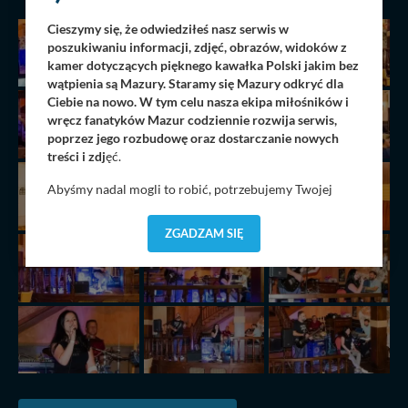
Cieszymy się, że odwiedziłeś nasz serwis w
poszukiwaniu informacji, zdjęć, obrazów, widoków z
kamer dotyczących pięknego kawałka Polski jakim bez
wątpienia są Mazury. Staramy się Mazury odkryć dla
Ciebie na nowo. W tym celu nasza ekipa miłośników i
wręcz fanatyków Mazur codziennie rozwija serwis,
poprzez jego rozbudowę oraz dostarczanie nowych
treści i zdj
ęć.
Abyśmy nadal mogli to robić, potrzebujemy Twojej
zgody, dzięki której, będziemy mogli elementy serwisu
dostosować do Twoich preferencji. Twoje dane (w tym
ZGADZAM SIĘ
pliki cookies) będą zapisywane w celu usprawnienia
serwisu (zapamiętywanie pozycji na mapach, ostatnie
wyszukania, ulubione miejsca, logowania, itp).
Bezpieczeństwo Twoich danych jest dla nas
priorytetowe, bez poinformowania Ciebie nie będziemy
zmieniać zakresu naszych uprawnień. Twoje dane są u
nas bezpieczne, jeśli masz wątpliwości co do naszych
intencji, zawsze możesz wycofać swoją zgodę. Więcej
informacji uzyskach w naszej
Polityce Prywatności
.