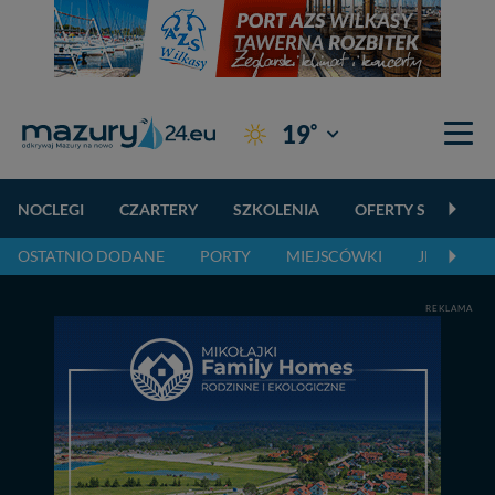
°
19
Giżycko
NOCLEGI
CZARTERY
SZKOLENIA
OFERTY SPECJALN
OSTATNIO DODANE
PORTY
MIEJSCÓWKI
JEZIORA,
REKLAMA