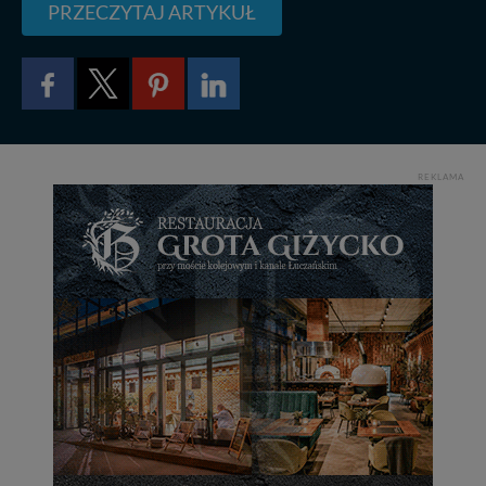
Klikając znak X lub przycisk PRZEJDŹ DO SERWISU
PRZECZYTAJ ARTYKUŁ
wyrażasz zgodę na przetwarzanie Twoich danych.
Nasz serwis nie wykorzystuje oraz nie udostępnia
Twoich danych innym podmiotom oraz osobom
trzecim. Wyjątkiem jest sytuacja, gdy przekazanie
Twoich danych jest elementem usługi (przekazanie
danych z formularza kontaktowego, przekazanie danych
w przypadku rezerwacji usług typu: nocleg, czartery,
REKLAMA
itp). Więcej informacji o zasadach i funkcjonalności
serwisu w
Regulaminie Serwisu
.
Administratorem Twoich danych jest: Agencja
Reklamowa Kreacja Monika Borkowska, z siedzibą ul.
Wiejska 17, 11-500 Giżycko. Możesz z nami
skontaktować się za pośrednictwem tej
strony
.
W każdej chwili możesz: zażądać dostępu do swoich
danych, zażądać ich poprawienia lub usunięcia,
zabronić ich przetwarzania. Pamiętaj jednak, że nie
zawsze jest możliwe techniczne zrealizowanie Twoich
praw w odniesieniu do informacji zawartych w plikach
cookies. Twoja przeglądarka umożliwia Ci skasowanie