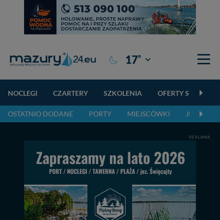
°
17
Giżycko
NOCLEGI
CZARTERY
SZKOLENIA
OFERTY SPECJALN
OSTATNIO DODANE
PORTY
MIEJSCÓWKI
JEZIORA,
REKLAMA