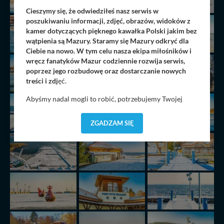
Cieszymy się, że odwiedziłeś nasz serwis w
poszukiwaniu informacji, zdjęć, obrazów, widoków z
kamer dotyczących pięknego kawałka Polski jakim bez
wątpienia są Mazury. Staramy się Mazury odkryć dla
Ciebie na nowo. W tym celu nasza ekipa miłośników i
wręcz fanatyków Mazur codziennie rozwija serwis,
poprzez jego rozbudowę oraz dostarczanie nowych
treści i zdj
ęć.
Abyśmy nadal mogli to robić, potrzebujemy Twojej
zgody, dzięki której, będziemy mogli elementy serwisu
dostosować do Twoich preferencji. Twoje dane (w tym
ZGADZAM SIĘ
pliki cookies) będą zapisywane w celu usprawnienia
serwisu (zapamiętywanie pozycji na mapach, ostatnie
wyszukania, ulubione miejsca, logowania, itp).
Bezpieczeństwo Twoich danych jest dla nas
priorytetowe, bez poinformowania Ciebie nie będziemy
zmieniać zakresu naszych uprawnień. Twoje dane są u
nas bezpieczne, jeśli masz wątpliwości co do naszych
intencji, zawsze możesz wycofać swoją zgodę. Więcej
informacji uzyskach w naszej
Polityce Prywatności
.
Klikając znak X lub przycisk PRZEJDŹ DO SERWISU