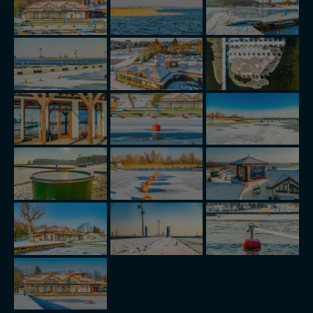
wyrażasz zgodę na przetwarzanie Twoich danych.
Nasz serwis nie wykorzystuje oraz nie udostępnia
Twoich danych innym podmiotom oraz osobom
trzecim. Wyjątkiem jest sytuacja, gdy przekazanie
Twoich danych jest elementem usługi (przekazanie
danych z formularza kontaktowego, przekazanie danych
w przypadku rezerwacji usług typu: nocleg, czartery,
itp). Więcej informacji o zasadach i funkcjonalności
serwisu w
Regulaminie Serwisu
.
Administratorem Twoich danych jest: Agencja
Reklamowa Kreacja Monika Borkowska, z siedzibą ul.
Wiejska 17, 11-500 Giżycko. Możesz z nami
skontaktować się za pośrednictwem tej
strony
.
W każdej chwili możesz: zażądać dostępu do swoich
danych, zażądać ich poprawienia lub usunięcia,
zabronić ich przetwarzania. Pamiętaj jednak, że nie
zawsze jest możliwe techniczne zrealizowanie Twoich
praw w odniesieniu do informacji zawartych w plikach
cookies. Twoja przeglądarka umożliwia Ci skasowanie
tych plików - w pewnych przypadkach nie możemy tego