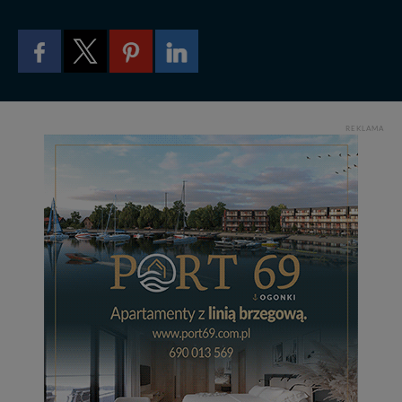
zrobić za Ciebie.
Dziękujemy, i życzmy miłego odkrywania Mazur na
nowo...
REKLAMA