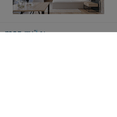
Portal Turystyczny mazury24.eu
tel. 608 490 111 (Info)
info@mazury24.eu - formularz kontaktowy.
Wydawca Kreacja, ul. Wiejska 17, 11-500 Giżycko
Informacje o serwisie
Patronaty medialne
Pliki do pobrania
Regulamin serwisu
Polityka prywatności
Kamery on-line a Rodo
Noclegi - współpraca
Czartery on-line - współpraca
Cennik serwisu mazury24.eu
Praca
Kontakt
Kredyt hipoteczny dla firm
mazury24.eu (c) 2018-2026. Wykorzystywanie materiałów, zdjęć zawartych na
stronie możliwe po otrzymaniu odpowiedniej zgody!.