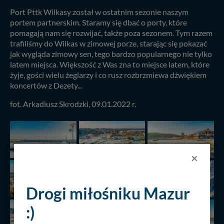
Port Pttk Wilkasy został w ostatnim sezonie naszym
portem partnerskim. Staramy się dbać o porty, które
pomagają nam się rozwijać, także poza sezonem. Tym razem
trafiliśmy do Wilkas w zimowej porze, starając się pokazać
jak wygląda zimowy sen, tego bardzo popularnego nie tylko
latem miejsca. Większość z Was zna to miejsce latem, które
żyje, gości wielu żeglarzy i co rusz rozbrzmiewa dźwiękiem
koncertów z Dezety...
fot. Arkadiusz Skrodzki, 09.01.2022 r.
×
Drogi miłośniku Mazur
:)