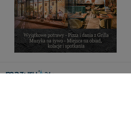
Portal Turystyczny mazury24.eu
tel. 608 490 111 (Info)
info@mazury24.eu - formularz kontaktowy.
Wydawca Kreacja, ul. Wiejska 17, 11-500 Giżycko
Informacje o serwisie
Patronaty medialne
Pliki do pobrania
Regulamin serwisu
Polityka prywatności
Kamery on-line a Rodo
Noclegi - współpraca
Czartery on-line - współpraca