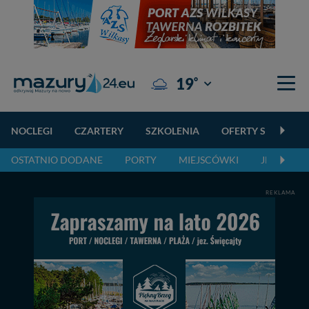
°
19
Giżycko
NOCLEGI
CZARTERY
SZKOLENIA
OFERTY SPECJALN
OSTATNIO DODANE
PORTY
MIEJSCÓWKI
JEZIORA,
REKLAMA