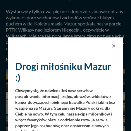
Wystarczyły tylko dwa, piękne i słoneczne, zimowe dni, aby
wykonać sporo wschodów i zachodów słońca z białym
puchem w tle. Kolejna magia Mazur, spotkała nas w porcie
PTTK Wilkasy nad jeziorem Niegocin... oczywiście w
Wilkasach. Miejsce tak popularne latem, zimą pozwala echu
odbijać się od pomostów i tawerny Dezeta. Pięknie, jak nic...
×
nie możemy jednak doczekać się już lata...
fot. Arkadiusz Skrodzki, 14.12.2022 r.
Drogi miłośniku Mazur
:)
Cieszymy się, że odwiedziłeś nasz serwis w
poszukiwaniu informacji, zdjęć, obrazów, widoków z
kamer dotyczących pięknego kawałka Polski jakim bez
wątpienia są Mazury. Staramy się Mazury odkryć dla
Ciebie na nowo. W tym celu nasza ekipa miłośników i
wręcz fanatyków Mazur codziennie rozwija serwis,
poprzez jego rozbudowę oraz dostarczanie nowych