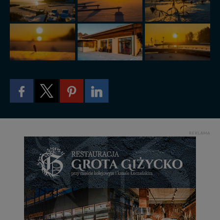
itp). Więcej informacji o zasadach i funkcjonalności
serwisu w
Regulaminie Serwisu
.
Administratorem Twoich danych jest: Agencja
Reklamowa Kreacja Monika Borkowska, z siedzibą ul.
Wiejska 17, 11-500 Giżycko. Możesz z nami
skontaktować się za pośrednictwem tej
strony
.
W każdej chwili możesz: zażądać dostępu do swoich
danych, zażądać ich poprawienia lub usunięcia,
zabronić ich przetwarzania. Pamiętaj jednak, że nie
zawsze jest możliwe techniczne zrealizowanie Twoich
praw w odniesieniu do informacji zawartych w plikach
cookies. Twoja przeglądarka umożliwia Ci skasowanie
REKLAMA
tych plików - w pewnych przypadkach nie możemy tego
zrobić za Ciebie.
Dziękujemy, i życzmy miłego odkrywania Mazur na
nowo...