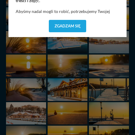
treści i zdj
ęć.
Abyśmy nadal mogli to robić, potrzebujemy Twojej
zgody, dzięki której, będziemy mogli elementy serwisu
dostosować do Twoich preferencji. Twoje dane (w tym
ZGADZAM SIĘ
pliki cookies) będą zapisywane w celu usprawnienia
serwisu (zapamiętywanie pozycji na mapach, ostatnie
wyszukania, ulubione miejsca, logowania, itp).
Bezpieczeństwo Twoich danych jest dla nas
priorytetowe, bez poinformowania Ciebie nie będziemy
zmieniać zakresu naszych uprawnień. Twoje dane są u
nas bezpieczne, jeśli masz wątpliwości co do naszych
intencji, zawsze możesz wycofać swoją zgodę. Więcej
informacji uzyskach w naszej
Polityce Prywatności
.
Klikając znak X lub przycisk PRZEJDŹ DO SERWISU
wyrażasz zgodę na przetwarzanie Twoich danych.
Nasz serwis nie wykorzystuje oraz nie udostępnia
Twoich danych innym podmiotom oraz osobom
trzecim. Wyjątkiem jest sytuacja, gdy przekazanie
Twoich danych jest elementem usługi (przekazanie
danych z formularza kontaktowego, przekazanie danych
w przypadku rezerwacji usług typu: nocleg, czartery,