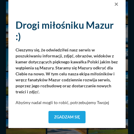
×
Drogi miłośniku Mazur
:)
Cieszymy się, że odwiedziłeś nasz serwis w
poszukiwaniu informacji, zdjęć, obrazów, widoków z
kamer dotyczących pięknego kawałka Polski jakim bez
wątpienia są Mazury. Staramy się Mazury odkryć dla
Ciebie na nowo. W tym celu nasza ekipa miłośników i
wręcz fanatyków Mazur codziennie rozwija serwis,
poprzez jego rozbudowę oraz dostarczanie nowych
treści i zdj
ęć.
Abyśmy nadal mogli to robić, potrzebujemy Twojej
zgody, dzięki której, będziemy mogli elementy serwisu
dostosować do Twoich preferencji. Twoje dane (w tym
ZGADZAM SIĘ
pliki cookies) będą zapisywane w celu usprawnienia
serwisu (zapamiętywanie pozycji na mapach, ostatnie
wyszukania, ulubione miejsca, logowania, itp).