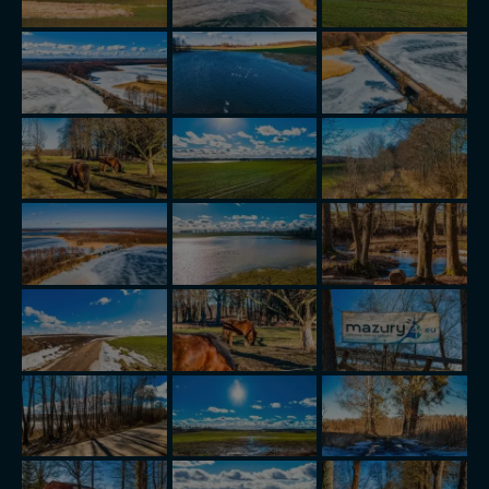
Bezpieczeństwo Twoich danych jest dla nas
priorytetowe, bez poinformowania Ciebie nie będziemy
zmieniać zakresu naszych uprawnień. Twoje dane są u
nas bezpieczne, jeśli masz wątpliwości co do naszych
intencji, zawsze możesz wycofać swoją zgodę. Więcej
informacji uzyskach w naszej
Polityce Prywatności
.
Klikając znak X lub przycisk PRZEJDŹ DO SERWISU
wyrażasz zgodę na przetwarzanie Twoich danych.
Nasz serwis nie wykorzystuje oraz nie udostępnia
Twoich danych innym podmiotom oraz osobom
trzecim. Wyjątkiem jest sytuacja, gdy przekazanie
Twoich danych jest elementem usługi (przekazanie
danych z formularza kontaktowego, przekazanie danych
w przypadku rezerwacji usług typu: nocleg, czartery,
itp). Więcej informacji o zasadach i funkcjonalności
serwisu w
Regulaminie Serwisu
.
Administratorem Twoich danych jest: Agencja
Reklamowa Kreacja Monika Borkowska, z siedzibą ul.
Wiejska 17, 11-500 Giżycko. Możesz z nami
skontaktować się za pośrednictwem tej
strony
.