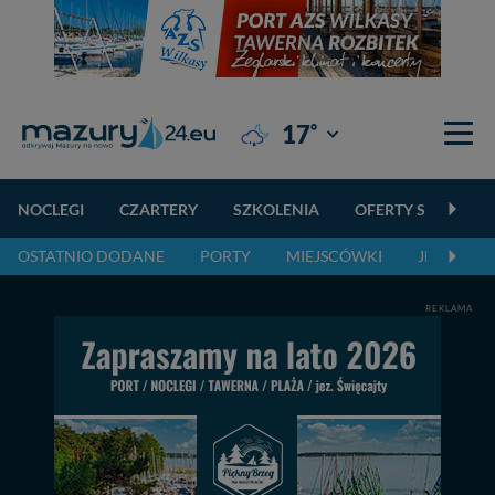
°
17
Giżycko
NOCLEGI
CZARTERY
SZKOLENIA
OFERTY SPECJALN
OSTATNIO DODANE
PORTY
MIEJSCÓWKI
JEZIORA,
REKLAMA