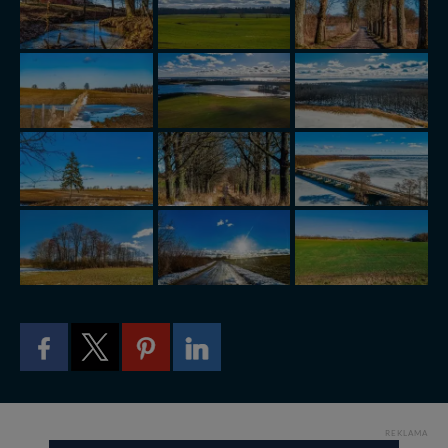
W każdej chwili możesz: zażądać dostępu do swoich
danych, zażądać ich poprawienia lub usunięcia,
zabronić ich przetwarzania. Pamiętaj jednak, że nie
zawsze jest możliwe techniczne zrealizowanie Twoich
praw w odniesieniu do informacji zawartych w plikach
cookies. Twoja przeglądarka umożliwia Ci skasowanie
tych plików - w pewnych przypadkach nie możemy tego
zrobić za Ciebie.
Dziękujemy, i życzmy miłego odkrywania Mazur na
nowo...
REKLAMA