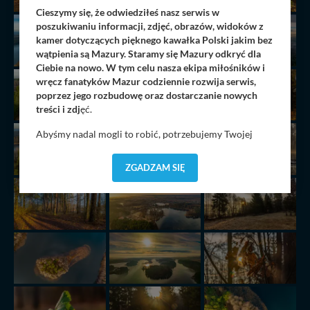
Cieszymy się, że odwiedziłeś nasz serwis w
poszukiwaniu informacji, zdjęć, obrazów, widoków z
kamer dotyczących pięknego kawałka Polski jakim bez
wątpienia są Mazury. Staramy się Mazury odkryć dla
Ciebie na nowo. W tym celu nasza ekipa miłośników i
wręcz fanatyków Mazur codziennie rozwija serwis,
poprzez jego rozbudowę oraz dostarczanie nowych
treści i zdj
ęć.
Abyśmy nadal mogli to robić, potrzebujemy Twojej
zgody, dzięki której, będziemy mogli elementy serwisu
dostosować do Twoich preferencji. Twoje dane (w tym
ZGADZAM SIĘ
pliki cookies) będą zapisywane w celu usprawnienia
serwisu (zapamiętywanie pozycji na mapach, ostatnie
wyszukania, ulubione miejsca, logowania, itp).
Bezpieczeństwo Twoich danych jest dla nas
priorytetowe, bez poinformowania Ciebie nie będziemy
zmieniać zakresu naszych uprawnień. Twoje dane są u
nas bezpieczne, jeśli masz wątpliwości co do naszych
intencji, zawsze możesz wycofać swoją zgodę. Więcej
informacji uzyskach w naszej
Polityce Prywatności
.
Klikając znak X lub przycisk PRZEJDŹ DO SERWISU