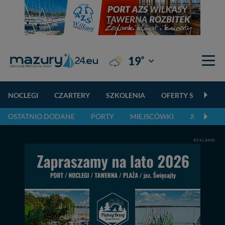
°
19
Giżycko
NOCLEGI
CZARTERY
SZKOLENIA
OFERTY SPECJALN
OSTATNIO DODANE
PORTY
MIEJSCÓWKI
JEZIORA,
REKLAMA