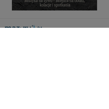
Portal Turystyczny mazury24.eu
tel. 608 490 111 (Info)
info@mazury24.eu - formularz kontaktowy.
Wydawca Kreacja, ul. Wiejska 17, 11-500 Giżycko
Informacje o serwisie
Patronaty medialne
Pliki do pobrania
Regulamin serwisu
Polityka prywatności
Kamery on-line a Rodo
Noclegi - współpraca
Czartery on-line - współpraca
Cennik serwisu mazury24.eu
Praca
Kontakt
Kredyt hipoteczny dla firm
mazury24.eu (c) 2018-2026. Wykorzystywanie materiałów, zdjęć zawartych na
stronie możliwe po otrzymaniu odpowiedniej zgody!.