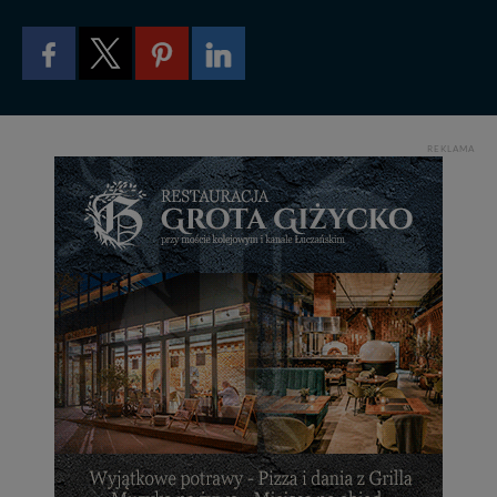
zrobić za Ciebie.
Dziękujemy, i życzmy miłego odkrywania Mazur na
nowo...
REKLAMA