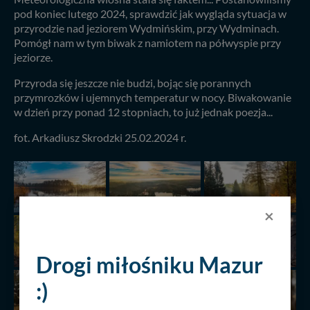
pod koniec lutego 2024, sprawdzić jak wygląda sytuacja w
przyrodzie nad jeziorem Wydmińskim, przy Wydminach.
Pomógł nam w tym biwak z namiotem na półwyspie przy
jeziorze.
Przyroda się jeszcze nie budzi, bojąc się porannych
przymrozków i ujemnych temperatur w nocy. Biwakowanie
w dzień przy ponad 12 stopniach, to już jednak poezja...
fot. Arkadiusz Skrodzki 25.02.2024 r.
×
Drogi miłośniku Mazur
:)