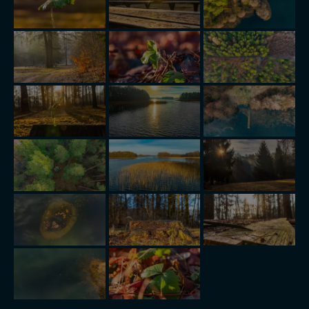
wyrażasz zgodę na przetwarzanie Twoich danych.
Nasz serwis nie wykorzystuje oraz nie udostępnia
Twoich danych innym podmiotom oraz osobom
trzecim. Wyjątkiem jest sytuacja, gdy przekazanie
Twoich danych jest elementem usługi (przekazanie
danych z formularza kontaktowego, przekazanie danych
w przypadku rezerwacji usług typu: nocleg, czartery,
itp). Więcej informacji o zasadach i funkcjonalności
serwisu w
Regulaminie Serwisu
.
Administratorem Twoich danych jest: Agencja
Reklamowa Kreacja Monika Borkowska, z siedzibą ul.
Wiejska 17, 11-500 Giżycko. Możesz z nami
skontaktować się za pośrednictwem tej
strony
.
W każdej chwili możesz: zażądać dostępu do swoich
danych, zażądać ich poprawienia lub usunięcia,
zabronić ich przetwarzania. Pamiętaj jednak, że nie
zawsze jest możliwe techniczne zrealizowanie Twoich
praw w odniesieniu do informacji zawartych w plikach
cookies. Twoja przeglądarka umożliwia Ci skasowanie
tych plików - w pewnych przypadkach nie możemy tego