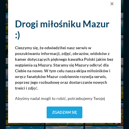
×
Drogi miłośniku Mazur
:)
Cieszymy się, że odwiedziłeś nasz serwis w
poszukiwaniu informacji, zdjęć, obrazów, widoków z
kamer dotyczących pięknego kawałka Polski jakim bez
wątpienia są Mazury. Staramy się Mazury odkryć dla
Ciebie na nowo. W tym celu nasza ekipa miłośników i
wręcz fanatyków Mazur codziennie rozwija serwis,
poprzez jego rozbudowę oraz dostarczanie nowych
treści i zdj
ęć.
Abyśmy nadal mogli to robić, potrzebujemy Twojej
zgody, dzięki której, będziemy mogli elementy serwisu
dostosować do Twoich preferencji. Twoje dane (w tym
ZGADZAM SIĘ
pliki cookies) będą zapisywane w celu usprawnienia
serwisu (zapamiętywanie pozycji na mapach, ostatnie
wyszukania, ulubione miejsca, logowania, itp).