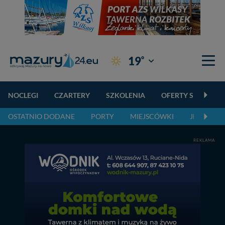
°
19
Giżycko
NOCLEGI
CZARTERY
SZKOLENIA
OFERTY SPECJALN
OSTATNIO DODANE
PORTY
MIEJSCÓWKI
JEZIORA,
REKLAMA