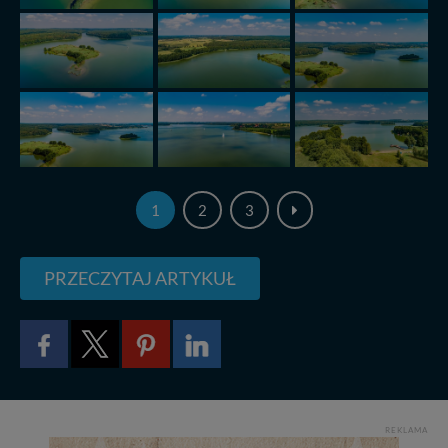
W każdej chwili możesz: zażądać dostępu do swoich
danych, zażądać ich poprawienia lub usunięcia,
zabronić ich przetwarzania. Pamiętaj jednak, że nie
zawsze jest możliwe techniczne zrealizowanie Twoich
praw w odniesieniu do informacji zawartych w plikach
cookies. Twoja przeglądarka umożliwia Ci skasowanie
tych plików - w pewnych przypadkach nie możemy tego
zrobić za Ciebie.
Dziękujemy, i życzmy miłego odkrywania Mazur na
1
2
3
nowo...
PRZECZYTAJ ARTYKUŁ
REKLAMA