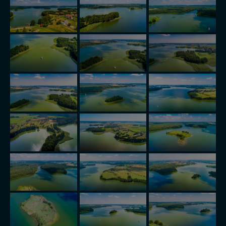
Bezpieczeństwo Twoich danych jest dla nas
priorytetowe, bez poinformowania Ciebie nie będziemy
zmieniać zakresu naszych uprawnień. Twoje dane są u
nas bezpieczne, jeśli masz wątpliwości co do naszych
intencji, zawsze możesz wycofać swoją zgodę. Więcej
informacji uzyskach w naszej
Polityce Prywatności
.
Klikając znak X lub przycisk PRZEJDŹ DO SERWISU
wyrażasz zgodę na przetwarzanie Twoich danych.
Nasz serwis nie wykorzystuje oraz nie udostępnia
Twoich danych innym podmiotom oraz osobom
trzecim. Wyjątkiem jest sytuacja, gdy przekazanie
Twoich danych jest elementem usługi (przekazanie
danych z formularza kontaktowego, przekazanie danych
w przypadku rezerwacji usług typu: nocleg, czartery,
itp). Więcej informacji o zasadach i funkcjonalności
serwisu w
Regulaminie Serwisu
.
Administratorem Twoich danych jest: Agencja
Reklamowa Kreacja Monika Borkowska, z siedzibą ul.
Wiejska 17, 11-500 Giżycko. Możesz z nami
skontaktować się za pośrednictwem tej
strony
.