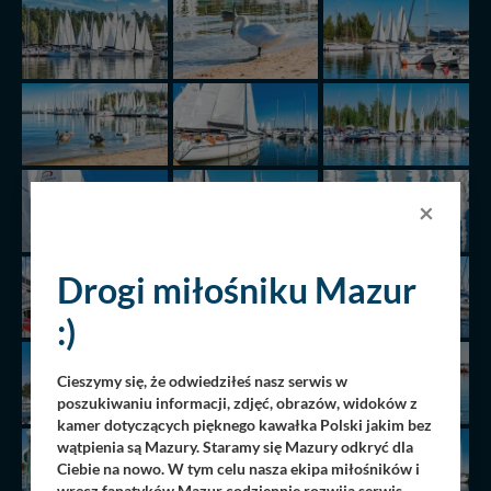
×
Drogi miłośniku Mazur
:)
Cieszymy się, że odwiedziłeś nasz serwis w
poszukiwaniu informacji, zdjęć, obrazów, widoków z
kamer dotyczących pięknego kawałka Polski jakim bez
wątpienia są Mazury. Staramy się Mazury odkryć dla
Ciebie na nowo. W tym celu nasza ekipa miłośników i
wręcz fanatyków Mazur codziennie rozwija serwis,