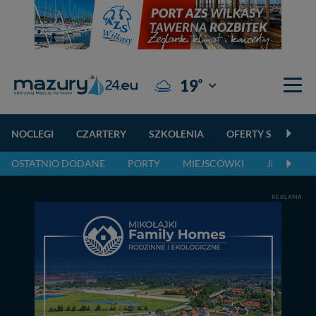
°
19
Giżycko
NOCLEGI
CZARTERY
SZKOLENIA
OFERTY SPECJALN
OSTATNIO DODANE
PORTY
MIEJSCÓWKI
JEZIORA,
REKLAMA