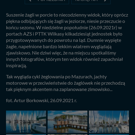
Suszenie żagli w porcie to niecodzienny widok, który oprócz
piękna odbijających się żagli w jeziorze, niesie przeczucie o
końcu sezonu. W niedzielne popołudnie (26.09.2021r) w
portach AZS i PTTK Wilkasy kilkadziesiąt jednostek było
przygotowywanych do powrotu na ląd. Dumnie wypięte
żagle, napełnione bardzo lekkim wiatrem wyglądają
zjawiskowo. Nie dziwi więc, że na miejscu spotkaliśmy
innych fotografów, którym ten widok również zapachniał
inspiracją.
Tak wygląda cykl żeglowania po Mazurach, jachty
motorowe w przeciwieństwie do żaglówek nie przechodzą
tak pięknym akcentem na zaplanowane zimowisko...
fot. Artur Borkowski, 26.09.2021 r.