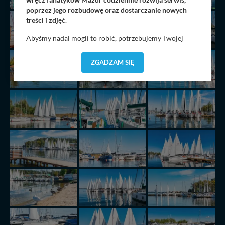
poprzez jego rozbudowę oraz dostarczanie nowych
treści i zdj
ęć.
Abyśmy nadal mogli to robić, potrzebujemy Twojej
zgody, dzięki której, będziemy mogli elementy serwisu
dostosować do Twoich preferencji. Twoje dane (w tym
ZGADZAM SIĘ
pliki cookies) będą zapisywane w celu usprawnienia
serwisu (zapamiętywanie pozycji na mapach, ostatnie
wyszukania, ulubione miejsca, logowania, itp).
Bezpieczeństwo Twoich danych jest dla nas
priorytetowe, bez poinformowania Ciebie nie będziemy
zmieniać zakresu naszych uprawnień. Twoje dane są u
nas bezpieczne, jeśli masz wątpliwości co do naszych
intencji, zawsze możesz wycofać swoją zgodę. Więcej
informacji uzyskach w naszej
Polityce Prywatności
.
Klikając znak X lub przycisk PRZEJDŹ DO SERWISU
wyrażasz zgodę na przetwarzanie Twoich danych.
Nasz serwis nie wykorzystuje oraz nie udostępnia
Twoich danych innym podmiotom oraz osobom
trzecim. Wyjątkiem jest sytuacja, gdy przekazanie
Twoich danych jest elementem usługi (przekazanie