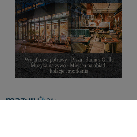
Portal Turystyczny mazury24.eu
tel. 608 490 111 (Info)
info@mazury24.eu - formularz kontaktowy.
Wydawca Kreacja, ul. Wiejska 17, 11-500 Giżycko