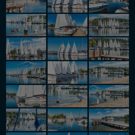
danych z formularza kontaktowego, przekazanie danych
w przypadku rezerwacji usług typu: nocleg, czartery,
itp). Więcej informacji o zasadach i funkcjonalności
serwisu w
Regulaminie Serwisu
.
Administratorem Twoich danych jest: Agencja
Reklamowa Kreacja Monika Borkowska, z siedzibą ul.
Wiejska 17, 11-500 Giżycko. Możesz z nami
skontaktować się za pośrednictwem tej
strony
.
W każdej chwili możesz: zażądać dostępu do swoich
danych, zażądać ich poprawienia lub usunięcia,
zabronić ich przetwarzania. Pamiętaj jednak, że nie
zawsze jest możliwe techniczne zrealizowanie Twoich
praw w odniesieniu do informacji zawartych w plikach
cookies. Twoja przeglądarka umożliwia Ci skasowanie
tych plików - w pewnych przypadkach nie możemy tego
zrobić za Ciebie.
Dziękujemy, i życzmy miłego odkrywania Mazur na
nowo...