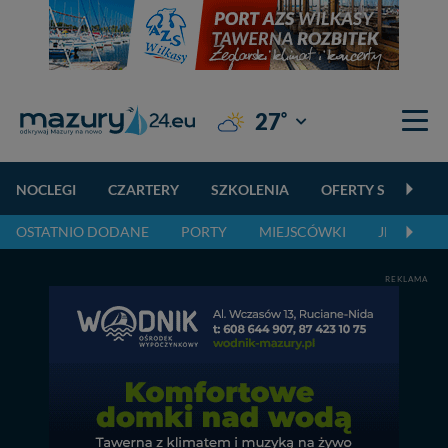
°
27
Giżycko
NOCLEGI
CZARTERY
SZKOLENIA
OFERTY SPECJALN
OSTATNIO DODANE
PORTY
MIEJSCÓWKI
JEZIORA,
REKLAMA