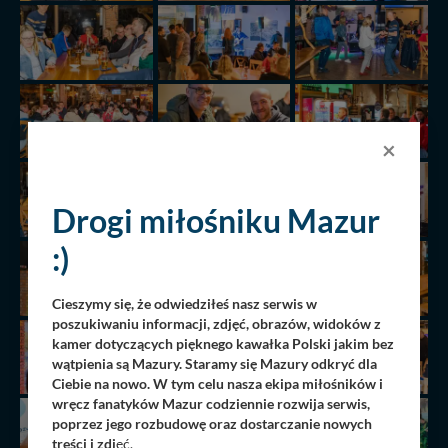
×
Drogi miłośniku Mazur
:)
Cieszymy się, że odwiedziłeś nasz serwis w
poszukiwaniu informacji, zdjęć, obrazów, widoków z
kamer dotyczących pięknego kawałka Polski jakim bez
wątpienia są Mazury. Staramy się Mazury odkryć dla
Ciebie na nowo. W tym celu nasza ekipa miłośników i
wręcz fanatyków Mazur codziennie rozwija serwis,
poprzez jego rozbudowę oraz dostarczanie nowych
treści i zdj
ęć.