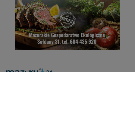
Portal Turystyczny mazury24.eu
tel. 608 490 111 (Info)
info@mazury24.eu - formularz kontaktowy.
Wydawca Kreacja, ul. Wiejska 17, 11-500 Giżycko
Informacje o serwisie
Patronaty medialne
Pliki do pobrania
Regulamin serwisu
Polityka prywatności
Kamery on-line a Rodo
Noclegi - współpraca
Czartery on-line - współpraca