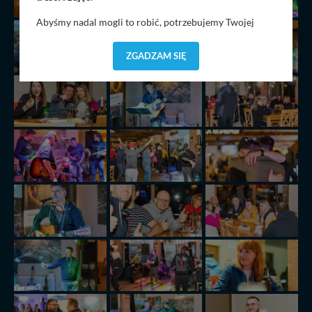
Abyśmy nadal mogli to robić, potrzebujemy Twojej
zgody, dzięki której, będziemy mogli elementy serwisu
dostosować do Twoich preferencji. Twoje dane (w tym
ZGADZAM SIĘ
pliki cookies) będą zapisywane w celu usprawnienia
serwisu (zapamiętywanie pozycji na mapach, ostatnie
wyszukania, ulubione miejsca, logowania, itp).
Bezpieczeństwo Twoich danych jest dla nas
priorytetowe, bez poinformowania Ciebie nie będziemy
zmieniać zakresu naszych uprawnień. Twoje dane są u
nas bezpieczne, jeśli masz wątpliwości co do naszych
intencji, zawsze możesz wycofać swoją zgodę. Więcej
informacji uzyskach w naszej
Polityce Prywatności
.
Klikając znak X lub przycisk PRZEJDŹ DO SERWISU
wyrażasz zgodę na przetwarzanie Twoich danych.
Nasz serwis nie wykorzystuje oraz nie udostępnia
Twoich danych innym podmiotom oraz osobom
trzecim. Wyjątkiem jest sytuacja, gdy przekazanie
Twoich danych jest elementem usługi (przekazanie
danych z formularza kontaktowego, przekazanie danych
w przypadku rezerwacji usług typu: nocleg, czartery,
itp). Więcej informacji o zasadach i funkcjonalności