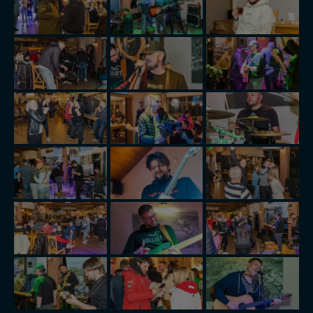
serwisu w
Regulaminie Serwisu
.
Administratorem Twoich danych jest: Agencja
Reklamowa Kreacja Monika Borkowska, z siedzibą ul.
Wiejska 17, 11-500 Giżycko. Możesz z nami
skontaktować się za pośrednictwem tej
strony
.
W każdej chwili możesz: zażądać dostępu do swoich
danych, zażądać ich poprawienia lub usunięcia,
zabronić ich przetwarzania. Pamiętaj jednak, że nie
zawsze jest możliwe techniczne zrealizowanie Twoich
praw w odniesieniu do informacji zawartych w plikach
cookies. Twoja przeglądarka umożliwia Ci skasowanie
tych plików - w pewnych przypadkach nie możemy tego
zrobić za Ciebie.
Dziękujemy, i życzmy miłego odkrywania Mazur na
nowo...