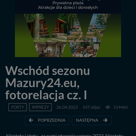
Wschód sezonu
Mazury24.eu,
fotorelacja cz. I
PORTY
IMPREZY
26.04.2023
147 zdjęć
114466
POPRZEDNIA
NASTĘPNA
Niestety i stety... za nami otwarcie sezonu 2023. Niestety,