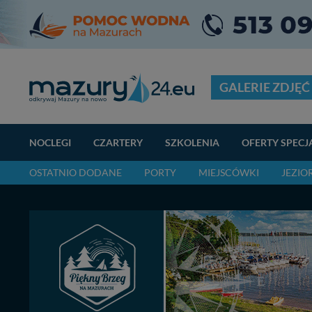
GALERIE ZDJĘĆ
NOCLEGI
CZARTERY
SZKOLENIA
OFERTY SPECJ
OSTATNIO DODANE
PORTY
MIEJSCÓWKI
JEZIO