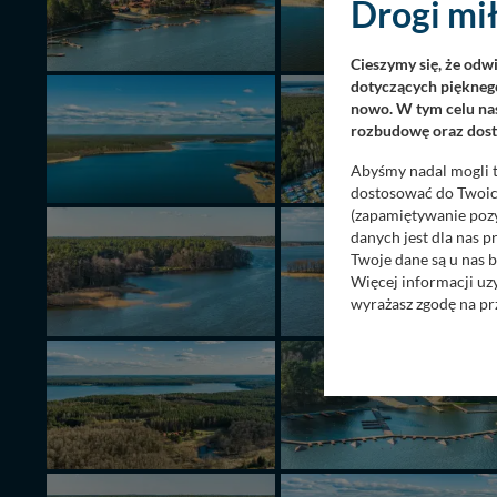
Drogi mił
Cieszymy się, że odw
dotyczących pięknego
nowo. W tym celu nas
rozbudowę oraz dosta
Abyśmy nadal mogli t
dostosować do Twoich
(zapamiętywanie pozy
danych jest dla nas 
Twoje dane są u nas b
Więcej informacji uz
wyrażasz zgodę na pr
Nasz serwis nie wyk
Wyjątkiem jest sytua
kontaktowego, przekaz
zasadach i funkcjona
Administratorem Twoi
11-500 Giżycko. Może