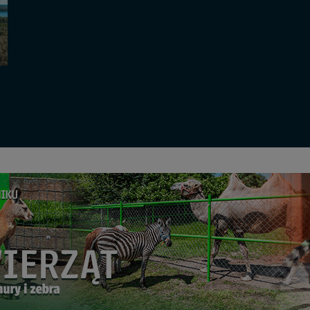
sz: zażądać dostępu do swoich danych, zażądać ich poprawienia lub usuni
taj jednak, że nie zawsze jest możliwe techniczne zrealizowanie Twoich 
 w plikach cookies. Twoja przeglądarka umożliwia Ci skasowanie tych p
my tego zrobić za Ciebie.
 miłego odkrywania Mazur na nowo...