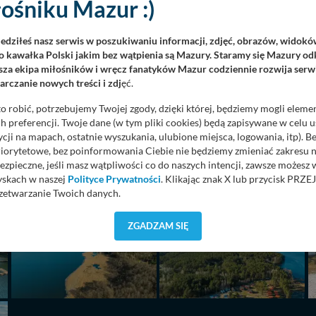
ośniku Mazur :)
iedziłeś nasz serwis w poszukiwaniu informacji, zdjęć, obrazów, widok
 kawałka Polski jakim bez wątpienia są Mazury. Staramy się Mazury odk
za ekipa miłośników i wręcz fanatyków Mazur codziennie rozwija serwi
rczanie nowych treści i zdj
ęć.
o robić, potrzebujemy Twojej zgody, dzięki której, będziemy mogli eleme
 preferencji. Twoje dane (w tym pliki cookies) będą zapisywane w celu 
cji na mapach, ostatnie wyszukania, ulubione miejsca, logowania, itp). 
priorytetowe, bez poinformowania Ciebie nie będziemy zmieniać zakresu 
ezpieczne, jeśli masz wątpliwości co do naszych intencji, zawsze możesz
yskach w naszej
Polityce Prywatności
. Klikając znak X lub przycisk P
zetwarzanie Twoich danych.
orzystuje oraz nie udostępnia Twoich danych innym podmiotom oraz oso
ZGADZAM SIĘ
cja, gdy przekazanie Twoich danych jest elementem usługi (przekazanie d
anie danych w przypadku rezerwacji usług typu: nocleg, czartery, itp). W
lności serwisu w
Regulaminie Serwisu
.
ch danych jest: Agencja Reklamowa Kreacja Monika Borkowska, z siedzi
sz z nami skontaktować się za pośrednictwem tej
strony
.