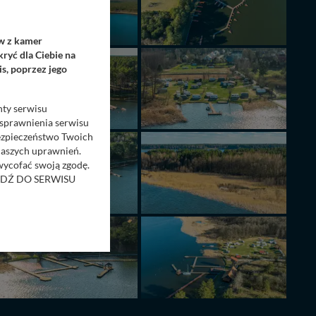
ów z kamer
ryć dla Ciebie na
s, poprzez jego
nty serwisu
usprawnienia serwisu
Bezpieczeństwo Twoich
naszych uprawnień.
 wycofać swoją zgodę.
RZEJDŹ DO SERWISU
bom trzecim.
anych z formularza
ięcej informacji o
bą ul. Wiejska 17,