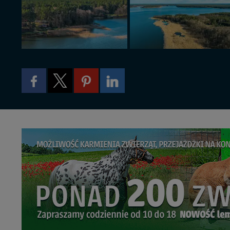
W każdej chwili może
przetwarzania. Pamię
informacji zawartych
przypadkach nie może
Dziękujemy, i życzmy