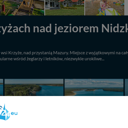
yżach nad jeziorem Nidzk
y wsi Krzyże, nad przystanią Mazury. Miejsce z wyjątkowymi na ca
larne wśród żeglarzy i letników, niezwykle urokliwe...