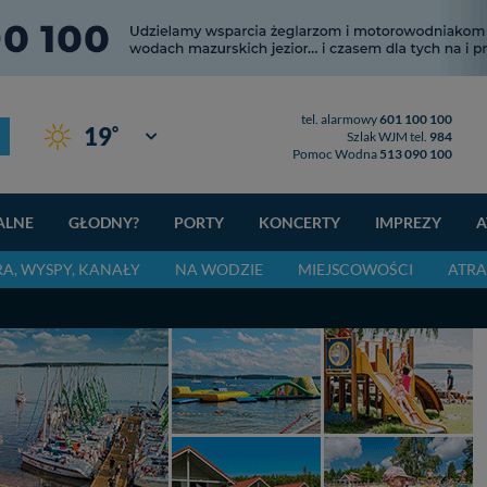
tel. alarmowy
601 100 100
°
19
Giżycko
Szlak WJM tel.
984
Pomoc Wodna
513 090 100
ALNE
GŁODNY?
PORTY
KONCERTY
IMPREZY
A
RA, WYSPY, KANAŁY
NA WODZIE
MIEJSCOWOŚCI
ATRA