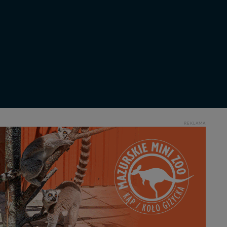
ęcia, zabronić ich
praw w odniesieniu do
lików - w pewnych
REKLAMA