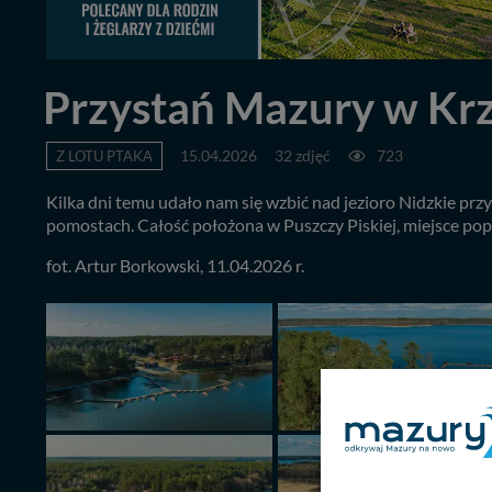
Przystań Mazury w Krz
Z LOTU PTAKA
15.04.2026
32 zdjęć
723
Kilka dni temu udało nam się wzbić nad jezioro Nidzkie prz
pomostach. Całość położona w Puszczy Piskiej, miejsce popu
fot. Artur Borkowski, 11.04.2026 r.