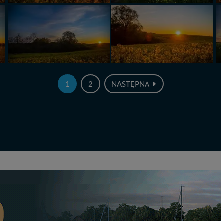
1
2
NASTĘPNA