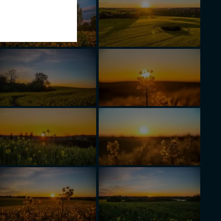
bom trzecim.
anych z formularza
ięcej informacji o
bą ul. Wiejska 17,
ęcia, zabronić ich
praw w odniesieniu do
lików - w pewnych