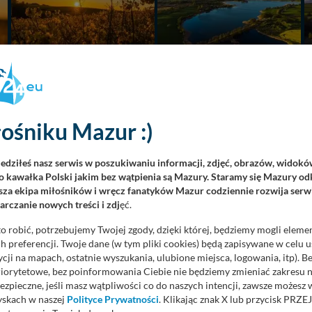
ośniku Mazur :)
iedziłeś nasz serwis w poszukiwaniu informacji, zdjęć, obrazów, widok
 kawałka Polski jakim bez wątpienia są Mazury. Staramy się Mazury odk
za ekipa miłośników i wręcz fanatyków Mazur codziennie rozwija serwi
rczanie nowych treści i zdj
ęć.
o robić, potrzebujemy Twojej zgody, dzięki której, będziemy mogli eleme
 preferencji. Twoje dane (w tym pliki cookies) będą zapisywane w celu 
cji na mapach, ostatnie wyszukania, ulubione miejsca, logowania, itp). 
priorytetowe, bez poinformowania Ciebie nie będziemy zmieniać zakresu 
ezpieczne, jeśli masz wątpliwości co do naszych intencji, zawsze możesz
yskach w naszej
Polityce Prywatności
. Klikając znak X lub przycisk P