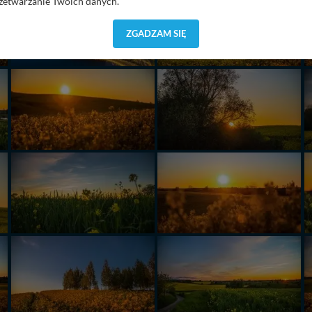
zetwarzanie Twoich danych.
orzystuje oraz nie udostępnia Twoich danych innym podmiotom oraz oso
ZGADZAM SIĘ
cja, gdy przekazanie Twoich danych jest elementem usługi (przekazanie d
anie danych w przypadku rezerwacji usług typu: nocleg, czartery, itp). W
lności serwisu w
Regulaminie Serwisu
.
ch danych jest: Agencja Reklamowa Kreacja Monika Borkowska, z siedzi
sz z nami skontaktować się za pośrednictwem tej
strony
.
sz: zażądać dostępu do swoich danych, zażądać ich poprawienia lub usuni
taj jednak, że nie zawsze jest możliwe techniczne zrealizowanie Twoich 
 w plikach cookies. Twoja przeglądarka umożliwia Ci skasowanie tych p
my tego zrobić za Ciebie.
 miłego odkrywania Mazur na nowo...