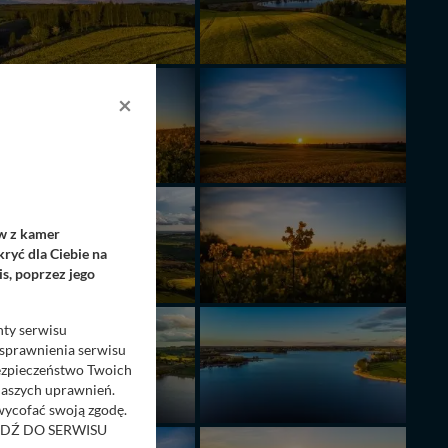
×
ów z kamer
ryć dla Ciebie na
s, poprzez jego
nty serwisu
usprawnienia serwisu
Bezpieczeństwo Twoich
naszych uprawnień.
 wycofać swoją zgodę.
RZEJDŹ DO SERWISU