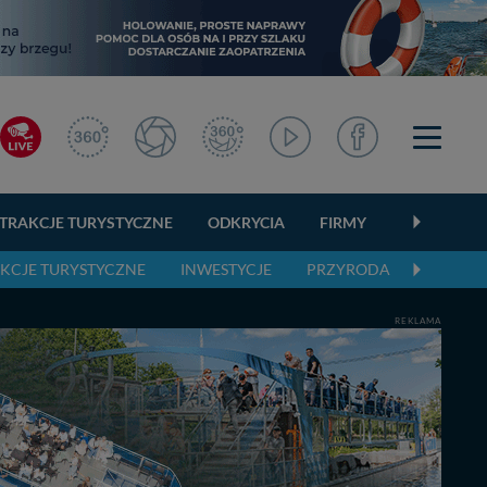
TRAKCJE TURYSTYCZNE
ODKRYCIA
FIRMY
OGŁOSZEN
KCJE TURYSTYCZNE
INWESTYCJE
PRZYRODA
AKTUAL
REKLAMA