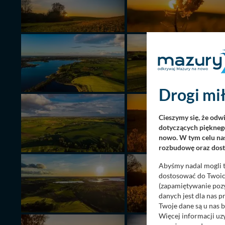
Drogi mił
Cieszymy się, że odw
dotyczących pięknego
nowo. W tym celu nas
rozbudowę oraz dosta
Abyśmy nadal mogli t
dostosować do Twoich
(zapamiętywanie pozy
danych jest dla nas 
Twoje dane są u nas b
Więcej informacji uz