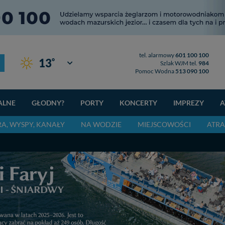
tel. alarmowy
601 100 100
°
13
Giżycko
Szlak WJM tel.
984
Pomoc Wodna
513 090 100
ALNE
GŁODNY?
PORTY
KONCERTY
IMPREZY
A
RA, WYSPY, KANAŁY
NA WODZIE
MIEJSCOWOŚCI
ATRA