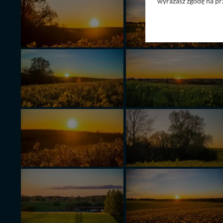
wyrażasz zgodę na pr
Nasz serwis nie wyk
Wyjątkiem jest sytua
kontaktowego, przekaz
zasadach i funkcjona
Administratorem Twoi
11-500 Giżycko. Może
W każdej chwili może
przetwarzania. Pamię
informacji zawartych
przypadkach nie może
Dziękujemy, i życzmy