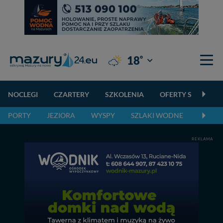
°
18
Giżycko
NOCLEGI
CZARTERY
SZKOLENIA
OFERTY SPECJALN
PORTY
JEZIORA
WYSPY
SZLAKI WODNE
SZLAK
REKLAMA