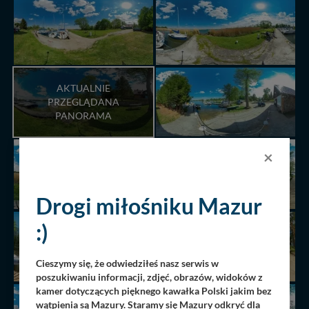
AKTUALNIE
PRZEGLĄDANA
PANORAMA
×
Drogi miłośniku Mazur
:)
Cieszymy się, że odwiedziłeś nasz serwis w
poszukiwaniu informacji, zdjęć, obrazów, widoków z
kamer dotyczących pięknego kawałka Polski jakim bez
wątpienia są Mazury. Staramy się Mazury odkryć dla