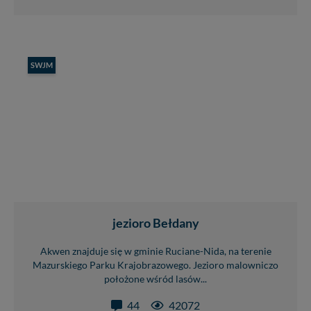
SWJM
jezioro Bełdany
Akwen znajduje się w gminie Ruciane-Nida, na terenie
Mazurskiego Parku Krajobrazowego. Jezioro malowniczo
położone wśród lasów...
44
42072