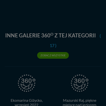
Dziękujemy, i życzmy miłego odkrywania Mazur na
nowo...
O
INNE GALERIE 360
Z TEJ KATEGORII
(
17 )
ZOBACZ WSZYSTKIE
Ekomarina Giżycko,
Mazurski Raj, piękne
wrzesień 2022
miejsce nad jeziorem