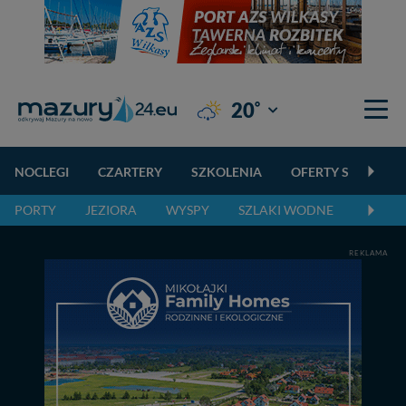
°
20
Giżycko
NOCLEGI
CZARTERY
SZKOLENIA
OFERTY SPECJALN
PORTY
JEZIORA
WYSPY
SZLAKI WODNE
SZLAK
REKLAMA