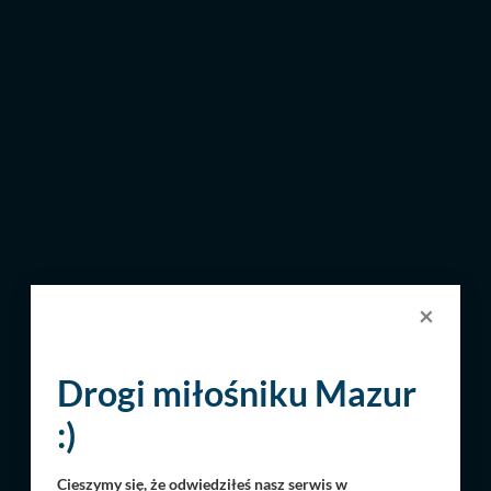
×
Drogi miłośniku Mazur
:)
Cieszymy się, że odwiedziłeś nasz serwis w