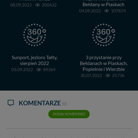
Bełdany w Piaskach
08.09.2022
200632
04.09.2022
107874
Sunport, jezioro Tałty,
3 przystanie przy
sierpień 2022
Bełdanach w Piaskach,
Popielnie i Wierzbie
03.09.2022
89364
30.07.2022
25736
KOMENTARZE
(0)
DODAJ KOMENTARZ