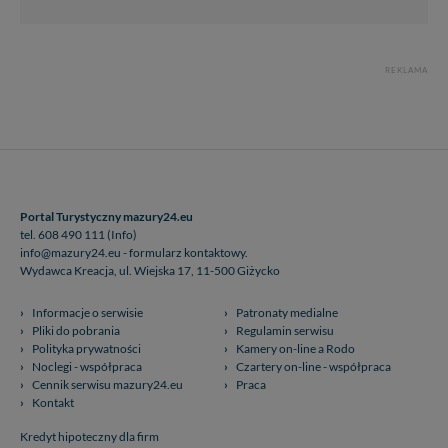
REKLAMA
Portal Turystyczny mazury24.eu
tel. 608 490 111 (Info)
info@mazury24.eu - formularz kontaktowy.
Wydawca Kreacja, ul. Wiejska 17, 11-500 Giżycko
Informacje o serwisie
Patronaty medialne
Pliki do pobrania
Regulamin serwisu
Polityka prywatności
Kamery on-line a Rodo
Noclegi - współpraca
Czartery on-line - współpraca
Cennik serwisu mazury24.eu
Praca
Kontakt
Kredyt hipoteczny dla firm