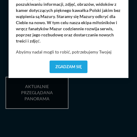
poszukiwaniu informacji, zdjęć, obrazów, widoków z
kamer dotyczących pięknego kawałka Polski jakim bez
wątpienia są Mazury. Staramy się Mazury odkryć dla
Ciebie na nowo. W tym celu nasza ekipa miłośników i
wręcz fanatyków Mazur codziennie rozwija serwis,
poprzez jego rozbudowę oraz dostarczanie nowych
treści i zdj
ęć.
Abyśmy nadal mogli to robić, potrzebujemy Twojej
zgody, dzięki której, będziemy mogli elementy serwisu
dostosować do Twoich preferencji. Twoje dane (w tym
ZGADZAM SIĘ
pliki cookies) będą zapisywane w celu usprawnienia
serwisu (zapamiętywanie pozycji na mapach, ostatnie
wyszukania, ulubione miejsca, logowania, itp).
AKTUALNIE
Bezpieczeństwo Twoich danych jest dla nas
PRZEGLĄDANA
priorytetowe, bez poinformowania Ciebie nie będziemy
PANORAMA
zmieniać zakresu naszych uprawnień. Twoje dane są u
nas bezpieczne, jeśli masz wątpliwości co do naszych
intencji, zawsze możesz wycofać swoją zgodę. Więcej
informacji uzyskach w naszej
Polityce Prywatności
.
Klikając znak X lub przycisk PRZEJDŹ DO SERWISU
wyrażasz zgodę na przetwarzanie Twoich danych.