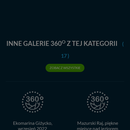
Dziękujemy, i życzmy miłego odkrywania Mazur na
nowo...
O
INNE GALERIE 360
Z TEJ KATEGORII
(
17 )
ZOBACZ WSZYSTKIE
Ekomarina Giżycko,
Mazurski Raj, piękne
wrzesień 2022
miejsce nad jeziorem