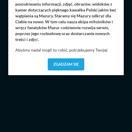
poszukiwaniu informacji, zdjęć, obrazów, widoków z
kamer dotyczących pięknego kawałka Polski jakim bez
wątpienia są Mazury. Staramy się Mazury odkryć dla
Ciebie na nowo. W tym celu nasza ekipa miłośników i
wręcz fanatyków Mazur codziennie rozwija serwis,
poprzez jego rozbudowę oraz dostarczanie nowych
treści i zdj
ęć.
Abyśmy nadal mogli to robić, potrzebujemy Twojej
zgody, dzięki której, będziemy mogli elementy serwisu
dostosować do Twoich preferencji. Twoje dane (w tym
ZGADZAM SIĘ
pliki cookies) będą zapisywane w celu usprawnienia
serwisu (zapamiętywanie pozycji na mapach, ostatnie
wyszukania, ulubione miejsca, logowania, itp).
Bezpieczeństwo Twoich danych jest dla nas
priorytetowe, bez poinformowania Ciebie nie będziemy
zmieniać zakresu naszych uprawnień. Twoje dane są u
nas bezpieczne, jeśli masz wątpliwości co do naszych
intencji, zawsze możesz wycofać swoją zgodę. Więcej
informacji uzyskach w naszej
Polityce Prywatności
.
Klikając znak X lub przycisk PRZEJDŹ DO SERWISU
wyrażasz zgodę na przetwarzanie Twoich danych.