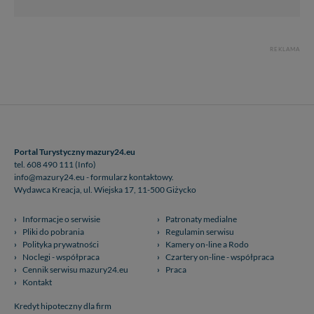
REKLAMA
Portal Turystyczny mazury24.eu
tel. 608 490 111 (Info)
info@mazury24.eu - formularz kontaktowy.
Wydawca Kreacja, ul. Wiejska 17, 11-500 Giżycko
Informacje o serwisie
Patronaty medialne
Pliki do pobrania
Regulamin serwisu
Polityka prywatności
Kamery on-line a Rodo
Noclegi - współpraca
Czartery on-line - współpraca
Cennik serwisu mazury24.eu
Praca
Kontakt
Kredyt hipoteczny dla firm