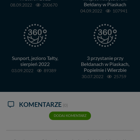
Bełdany w Piaskach
08.09.2022
200670
04.09.2022
107941
Sunport, jezioro Tałty,
3 przystanie przy
sierpień 2022
Bełdanach w Piaskach,
Popielnie i Wierzbie
03.09.2022
89389
30.07.2022
25759
KOMENTARZE
(0)
DODAJ KOMENTARZ