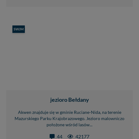
SWJM
jezioro Bełdany
Akwen znajduje się w gminie Ruciane-Nida, na terenie
Mazurskiego Parku Krajobrazowego. Jezioro malowniczo
położone wśród lasów...
44
42177