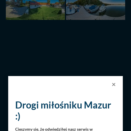
×
Drogi miłośniku Mazur
:)
Cieszymy się, że odwiedziłeś nasz serwis w