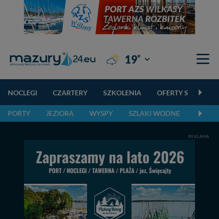
°
19
Giżycko
NOCLEGI
CZARTERY
SZKOLENIA
OFERTY SPECJALN
PORTY
JEZIORA
WYSPY
SZLAKI WODNE
SZLAK
REKLAMA