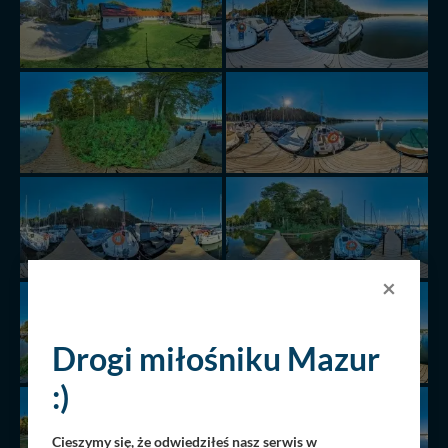
×
Drogi miłośniku Mazur
:)
Cieszymy się, że odwiedziłeś nasz serwis w