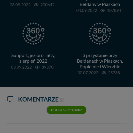
Bełdany w Piaskach
08.09.2022
200642
04.09.2022
107894
Sunport, jezioro Tałty,
3 przystanie przy
sierpień 2022
Bełdanach w Piaskach,
Popielnie i Wierzbie
03.09.2022
89370
30.07.2022
25738
KOMENTARZE
(0)
DODAJ KOMENTARZ