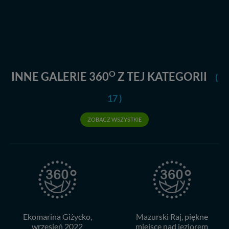
Dziękujemy, i życzmy miłego odkrywania Mazur na
nowo...
O
INNE GALERIE 360
Z TEJ KATEGORII
(
17 )
ZOBACZ WSZYSTKIE
Ekomarina Giżycko,
Mazurski Raj, piękne
wrzesień 2022
miejsce nad jeziorem