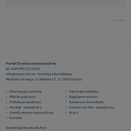
REKLAMA
Portal Turystyczny mazury24.eu
tel. 608 490 111 (Info)
info@mazury24.eu - formularz kontaktowy.
Wydawca Kreacja, ul. Wiejska 17, 11-500 Giżycko
Informacje o serwisie
Patronaty medialne
Pliki do pobrania
Regulamin serwisu
Polityka prywatności
Kamery on-line a Rodo
Noclegi - współpraca
Czartery on-line - współpraca
Cennik serwisu mazury24.eu
Praca
Kontakt
Kredyt hipoteczny dla firm