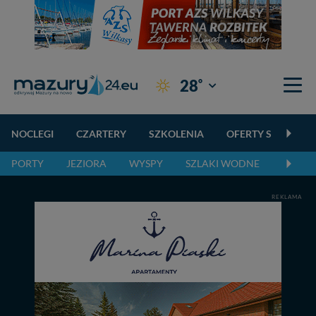
°
28
Giżycko
NOCLEGI
CZARTERY
SZKOLENIA
OFERTY SPECJALN
PORTY
JEZIORA
WYSPY
SZLAKI WODNE
SZLAK
REKLAMA