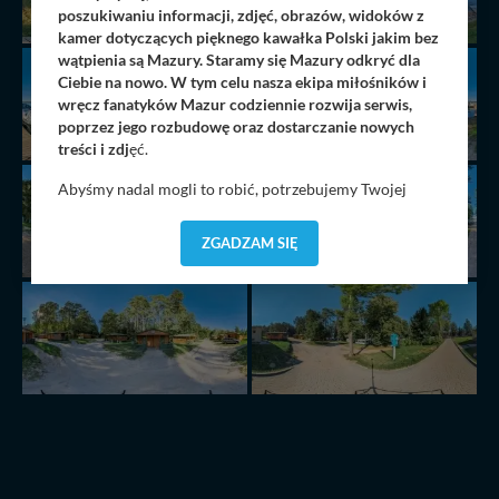
poszukiwaniu informacji, zdjęć, obrazów, widoków z
kamer dotyczących pięknego kawałka Polski jakim bez
wątpienia są Mazury. Staramy się Mazury odkryć dla
Ciebie na nowo. W tym celu nasza ekipa miłośników i
wręcz fanatyków Mazur codziennie rozwija serwis,
poprzez jego rozbudowę oraz dostarczanie nowych
treści i zdj
ęć.
Abyśmy nadal mogli to robić, potrzebujemy Twojej
zgody, dzięki której, będziemy mogli elementy serwisu
dostosować do Twoich preferencji. Twoje dane (w tym
ZGADZAM SIĘ
pliki cookies) będą zapisywane w celu usprawnienia
serwisu (zapamiętywanie pozycji na mapach, ostatnie
wyszukania, ulubione miejsca, logowania, itp).
Bezpieczeństwo Twoich danych jest dla nas
priorytetowe, bez poinformowania Ciebie nie będziemy
zmieniać zakresu naszych uprawnień. Twoje dane są u
nas bezpieczne, jeśli masz wątpliwości co do naszych
intencji, zawsze możesz wycofać swoją zgodę. Więcej
informacji uzyskach w naszej
Polityce Prywatności
.
Klikając znak X lub przycisk PRZEJDŹ DO SERWISU
wyrażasz zgodę na przetwarzanie Twoich danych.