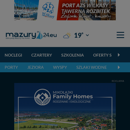
°
19
Giżycko
NOCLEGI
CZARTERY
SZKOLENIA
OFERTY SPECJALN
PORTY
JEZIORA
WYSPY
SZLAKI WODNE
SZLAK
REKLAMA