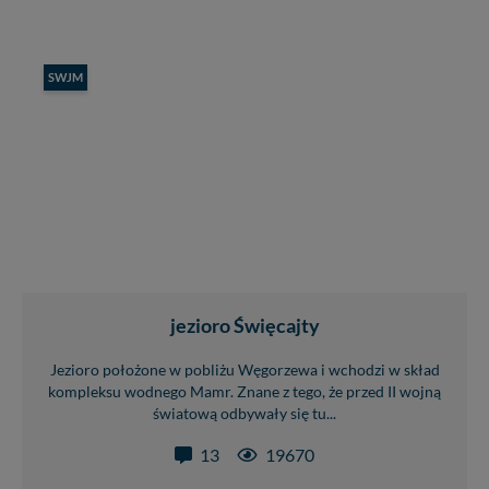
SWJM
jezioro Święcajty
Jezioro położone w pobliżu Węgorzewa i wchodzi w skład
kompleksu wodnego Mamr. Znane z tego, że przed II wojną
światową odbywały się tu...
13
19670