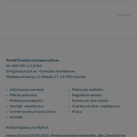
REKLAMA
Portal Turystyczny mazury24.eu
tel. 608 490 111 (Info)
info@mazury24.eu - formularz kontaktowy.
Wydawca Kreacja, ul. Wiejska 17, 11-500 Giżycko
Informacje o serwisie
Patronaty medialne
Pliki do pobrania
Regulamin serwisu
Polityka prywatności
Kamery on-line a Rodo
Noclegi - współpraca
Czartery on-line - współpraca
Cennik serwisu mazury24.eu
Praca
Kontakt
Kredyt hipoteczny dla firm
mazury24.eu (c) 2018-2026. Wykorzystywanie materiałów, zdjęć zawartych na
stronie możliwe po otrzymaniu odpowiedniej zgody!.