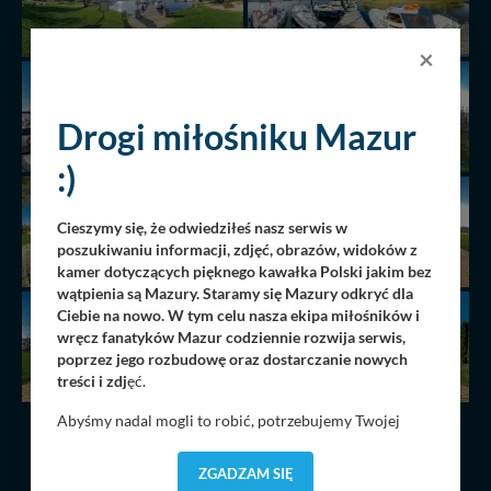
×
Drogi miłośniku Mazur
:)
Cieszymy się, że odwiedziłeś nasz serwis w
poszukiwaniu informacji, zdjęć, obrazów, widoków z
kamer dotyczących pięknego kawałka Polski jakim bez
wątpienia są Mazury. Staramy się Mazury odkryć dla
Ciebie na nowo. W tym celu nasza ekipa miłośników i
wręcz fanatyków Mazur codziennie rozwija serwis,
poprzez jego rozbudowę oraz dostarczanie nowych
treści i zdj
ęć.
Abyśmy nadal mogli to robić, potrzebujemy Twojej
zgody, dzięki której, będziemy mogli elementy serwisu
dostosować do Twoich preferencji. Twoje dane (w tym
ZGADZAM SIĘ
pliki cookies) będą zapisywane w celu usprawnienia