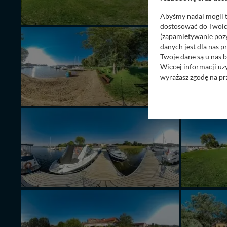
Abyśmy nadal mogli t
dostosować do Twoich
(zapamiętywanie pozy
danych jest dla nas 
Twoje dane są u nas b
Więcej informacji uz
wyrażasz zgodę na pr
Nasz serwis nie wyk
Wyjątkiem jest sytua
kontaktowego, przekaz
zasadach i funkcjona
Administratorem Twoi
11-500 Giżycko. Może
W każdej chwili może
przetwarzania. Pamię
informacji zawartych
przypadkach nie może
Dziękujemy, i życzmy