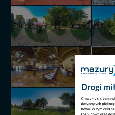
AKT
Drogi mił
Cieszymy się, że odw
dotyczących pięknego
nowo. W tym celu nas
rozbudowę oraz dosta