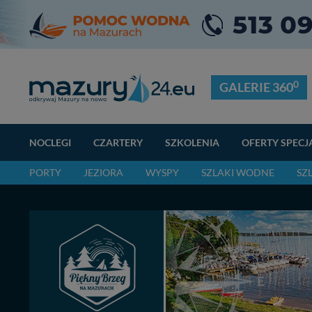
0
GALERIE 360
NOCLEGI
CZARTERY
SZKOLENIA
OFERTY SPECJ
PORTY
JEZIORA
WYSPY
SZLAKI WODNE
SZ