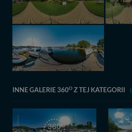
O
INNE GALERIE 360
Z TEJ KATEGORII
(