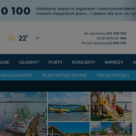
tel. alarmowy
601 100 100
°
22
Giżycko
Szlak WJM tel.
984
Pomoc Wodna
513 090 100
ALNE
GŁODNY?
PORTY
KONCERTY
IMPREZY
A
LAKI KAJAKOWE
REJSY WYCIECZKOWE
MIEJSCOWOŚCI