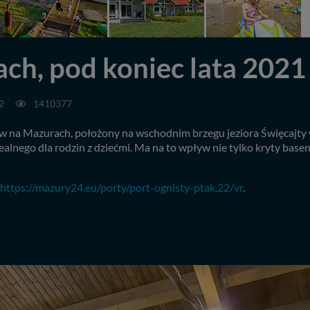
ch, pod koniec lata 2021
2
1410377
tów na Mazurach, położony na wschodnim brzegu jeziora Święcajty
lnego dla rodzin z dziećmi. Ma na to wpływ nie tylko kryty basen, 
https://mazury24.eu/porty/port-ognisty-ptak,22/vr
.