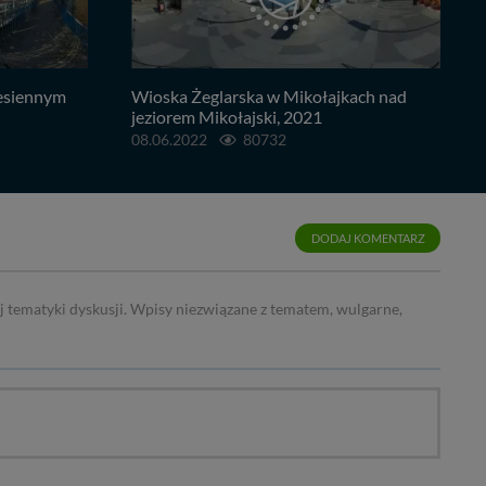
jesiennym
Wioska Żeglarska w Mikołajkach nad
jeziorem Mikołajski, 2021
08.06.2022
80732
DODAJ KOMENTARZ
j tematyki dyskusji. Wpisy niezwiązane z tematem, wulgarne,