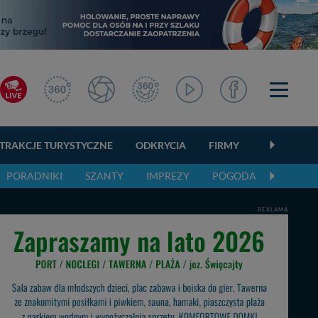
TRAKCJE TURYSTYCZNE
ODKRYCIA
FIRMY
OGŁOSZEN
PORADNIKI
SZANTY
IMPREZY
POGODA
REKLAMA