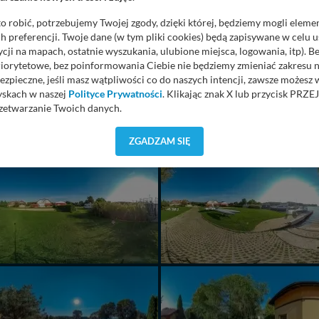
o robić, potrzebujemy Twojej zgody, dzięki której, będziemy mogli eleme
 preferencji. Twoje dane (w tym pliki cookies) będą zapisywane w celu 
cji na mapach, ostatnie wyszukania, ulubione miejsca, logowania, itp). 
priorytetowe, bez poinformowania Ciebie nie będziemy zmieniać zakresu 
ezpieczne, jeśli masz wątpliwości co do naszych intencji, zawsze możesz
yskach w naszej
Polityce Prywatności
. Klikając znak X lub przycisk P
zetwarzanie Twoich danych.
orzystuje oraz nie udostępnia Twoich danych innym podmiotom oraz oso
ZGADZAM SIĘ
cja, gdy przekazanie Twoich danych jest elementem usługi (przekazanie d
anie danych w przypadku rezerwacji usług typu: nocleg, czartery, itp). W
lności serwisu w
Regulaminie Serwisu
.
ch danych jest: Agencja Reklamowa Kreacja Monika Borkowska, z siedzi
sz z nami skontaktować się za pośrednictwem tej
strony
.
sz: zażądać dostępu do swoich danych, zażądać ich poprawienia lub usuni
taj jednak, że nie zawsze jest możliwe techniczne zrealizowanie Twoich 
 w plikach cookies. Twoja przeglądarka umożliwia Ci skasowanie tych p
my tego zrobić za Ciebie.
 miłego odkrywania Mazur na nowo...