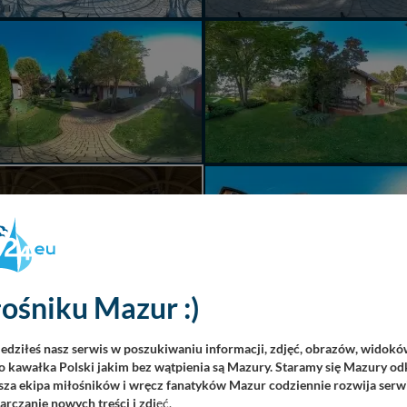
UALNIE PRZEGLĄDANA
PANORAMA
ośniku Mazur :)
iedziłeś nasz serwis w poszukiwaniu informacji, zdjęć, obrazów, widok
 kawałka Polski jakim bez wątpienia są Mazury. Staramy się Mazury odk
za ekipa miłośników i wręcz fanatyków Mazur codziennie rozwija serwi
rczanie nowych treści i zdj
ęć.