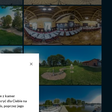
×
ów z kamer
ryć dla Ciebie na
s, poprzez jego