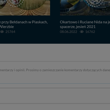
e przy Bełdanach w Piaskach,
Okartowo i Ruciane Nida na 
 Wierzbie
spacerze, jesień 2021
25764
08.06.2022
16762
mentarzy i opinii. Prosimy o zamieszczanie komentarzy dotyczących dane