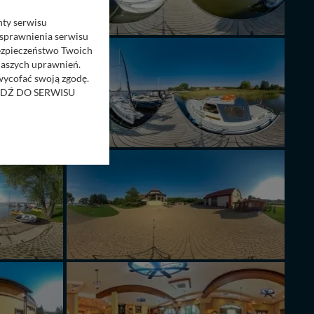
nty serwisu
usprawnienia serwisu
Bezpieczeństwo Twoich
naszych uprawnień.
 wycofać swoją zgodę.
RZEJDŹ DO SERWISU
bom trzecim.
anych z formularza
ięcej informacji o
bą ul. Wiejska 17,
ęcia, zabronić ich
praw w odniesieniu do
lików - w pewnych