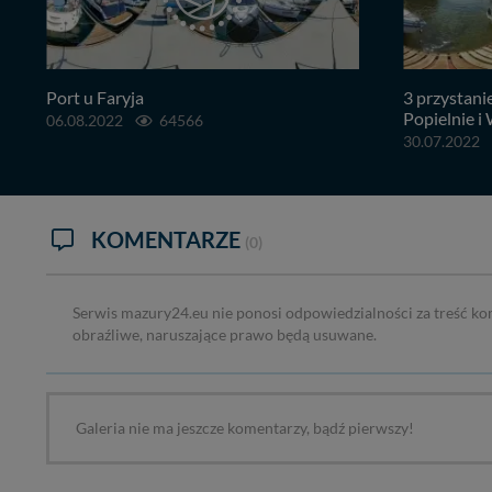
Port u Faryja
3 przystani
Popielnie i
06.08.2022
64566
30.07.2022
KOMENTARZE
(0)
Serwis mazury24.eu nie ponosi odpowiedzialności za treść ko
obraźliwe, naruszające prawo będą usuwane.
Galeria nie ma jeszcze komentarzy, bądź pierwszy!