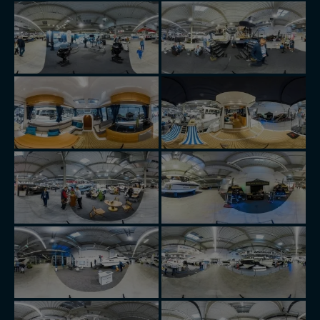
Reklamowa Kreacja Monika Borkowska, z siedzibą ul.
Wiejska 17, 11-500 Giżycko. Możesz z nami
skontaktować się za pośrednictwem tej
strony
.
W każdej chwili możesz: zażądać dostępu do swoich
danych, zażądać ich poprawienia lub usunięcia,
zabronić ich przetwarzania. Pamiętaj jednak, że nie
zawsze jest możliwe techniczne zrealizowanie Twoich
praw w odniesieniu do informacji zawartych w plikach
cookies. Twoja przeglądarka umożliwia Ci skasowanie
tych plików - w pewnych przypadkach nie możemy tego
zrobić za Ciebie.
Dziękujemy, i życzmy miłego odkrywania Mazur na
nowo...