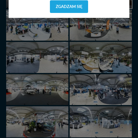
dostosować do Twoich preferencji. Twoje dane (w tym
ZGADZAM SIĘ
pliki cookies) będą zapisywane w celu usprawnienia
serwisu (zapamiętywanie pozycji na mapach, ostatnie
wyszukania, ulubione miejsca, logowania, itp).
Bezpieczeństwo Twoich danych jest dla nas
priorytetowe, bez poinformowania Ciebie nie będziemy
zmieniać zakresu naszych uprawnień. Twoje dane są u
nas bezpieczne, jeśli masz wątpliwości co do naszych
intencji, zawsze możesz wycofać swoją zgodę. Więcej
informacji uzyskach w naszej
Polityce Prywatności
.
Klikając znak X lub przycisk PRZEJDŹ DO SERWISU
wyrażasz zgodę na przetwarzanie Twoich danych.
Nasz serwis nie wykorzystuje oraz nie udostępnia
Twoich danych innym podmiotom oraz osobom
trzecim. Wyjątkiem jest sytuacja, gdy przekazanie
Twoich danych jest elementem usługi (przekazanie
danych z formularza kontaktowego, przekazanie danych
w przypadku rezerwacji usług typu: nocleg, czartery,
itp). Więcej informacji o zasadach i funkcjonalności
serwisu w
Regulaminie Serwisu
.
Administratorem Twoich danych jest: Agencja