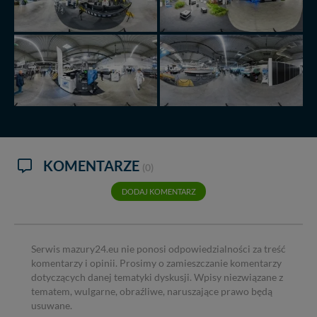
KOMENTARZE
(0)
DODAJ KOMENTARZ
Serwis mazury24.eu nie ponosi odpowiedzialności za treść
komentarzy i opinii. Prosimy o zamieszczanie komentarzy
dotyczących danej tematyki dyskusji. Wpisy niezwiązane z
tematem, wulgarne, obraźliwe, naruszające prawo będą
usuwane.