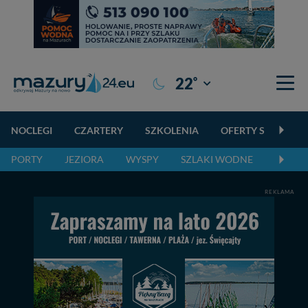
°
22
Giżycko
NOCLEGI
CZARTERY
SZKOLENIA
OFERTY SPECJALN
PORTY
JEZIORA
WYSPY
SZLAKI WODNE
SZLAK
REKLAMA