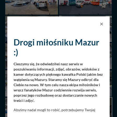
×
Drogi miłośniku Mazur
:)
Cieszymy się, że odwiedziłeś nasz serwis w
poszukiwaniu informacji, zdjęć, obrazów, widoków z
kamer dotyczących pięknego kawałka Polski jakim bez
wątpienia są Mazury. Staramy się Mazury odkryć dla
Ciebie na nowo. W tym celu nasza ekipa miłośników i
wręcz fanatyków Mazur codziennie rozwija serwis,
poprzez jego rozbudowę oraz dostarczanie nowych
treści i zdj
ęć.
AKTUALNIE
Abyśmy nadal mogli to robić, potrzebujemy Twojej
PRZEGLĄDANA
zgody, dzięki której, będziemy mogli elementy serwisu
PANORAMA