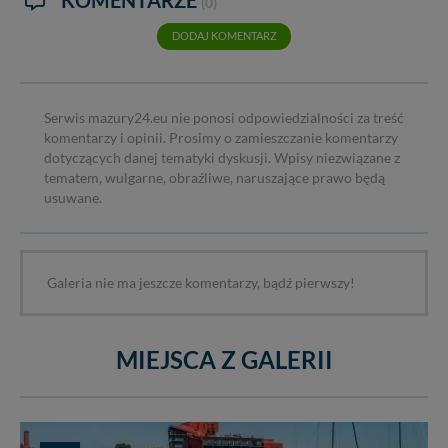
(0)
Wiejska 17, 11-500 Giżycko. Możesz z nami
DODAJ KOMENTARZ
skontaktować się za pośrednictwem tej
strony
.
W każdej chwili możesz: zażądać dostępu do swoich
danych, zażądać ich poprawienia lub usunięcia,
zabronić ich przetwarzania. Pamiętaj jednak, że nie
Serwis mazury24.eu nie ponosi odpowiedzialności za treść
zawsze jest możliwe techniczne zrealizowanie Twoich
komentarzy i opinii. Prosimy o zamieszczanie komentarzy
praw w odniesieniu do informacji zawartych w plikach
dotyczących danej tematyki dyskusji. Wpisy niezwiązane z
cookies. Twoja przeglądarka umożliwia Ci skasowanie
tematem, wulgarne, obraźliwe, naruszające prawo będą
tych plików - w pewnych przypadkach nie możemy tego
usuwane.
zrobić za Ciebie.
Dziękujemy, i życzmy miłego odkrywania Mazur na
nowo...
Galeria nie ma jeszcze komentarzy, bądź pierwszy!
MIEJSCA Z GALERII