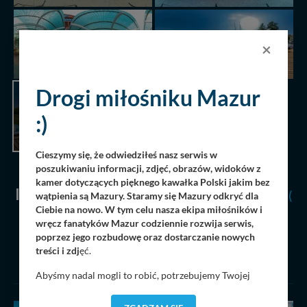
×
Drogi miłośniku Mazur
AKTUALNIE
:)
PRZEGLĄDANA
PANORAMA
Cieszymy się, że odwiedziłeś nasz serwis w
poszukiwaniu informacji, zdjęć, obrazów, widoków z
kamer dotyczących pięknego kawałka Polski jakim bez
O
INNE GALERIE 360
Z TEJ KATEGORII
(
wątpienia są Mazury. Staramy się Mazury odkryć dla
Ciebie na nowo. W tym celu nasza ekipa miłośników i
19 )
wręcz fanatyków Mazur codziennie rozwija serwis,
poprzez jego rozbudowę oraz dostarczanie nowych
treści i zdj
ęć.
ZOBACZ WSZYSTKIE
Abyśmy nadal mogli to robić, potrzebujemy Twojej
zgody, dzięki której, będziemy mogli elementy serwisu
dostosować do Twoich preferencji. Twoje dane (w tym