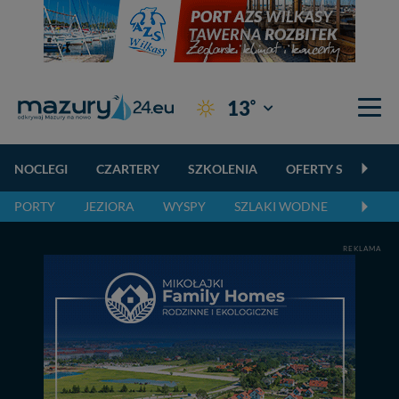
°
13
Giżycko
NOCLEGI
CZARTERY
SZKOLENIA
OFERTY SPECJALN
PORTY
JEZIORA
WYSPY
SZLAKI WODNE
SZLAK
REKLAMA