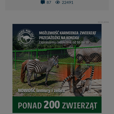
87
22491
REKLAMA