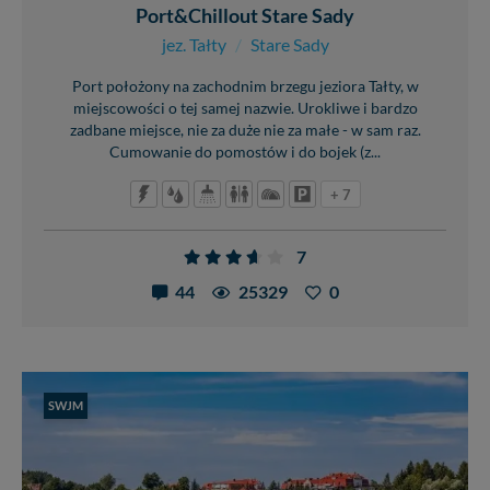
Port&Chillout Stare Sady
jez. Tałty
/
Stare Sady
Port położony na zachodnim brzegu jeziora Tałty, w
miejscowości o tej samej nazwie. Urokliwe i bardzo
zadbane miejsce, nie za duże nie za małe - w sam raz.
Cumowanie do pomostów i do bojek (z...
+ 7
7
44
25329
0
SWJM