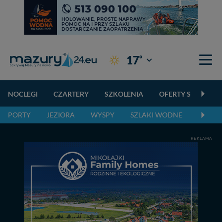
°
17
Giżycko
NOCLEGI
CZARTERY
SZKOLENIA
OFERTY SPECJALN
PORTY
JEZIORA
WYSPY
SZLAKI WODNE
SZLAK
REKLAMA