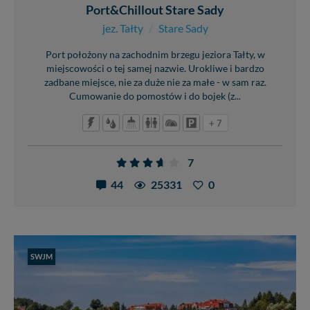
Port&Chillout Stare Sady
jez. Tałty
/
Stare Sady
Port położony na zachodnim brzegu jeziora Tałty, w
miejscowości o tej samej nazwie. Urokliwe i bardzo
zadbane miejsce, nie za duże nie za małe - w sam raz.
Cumowanie do pomostów i do bojek (z...
+ 7
7
44
25331
0
SWJM