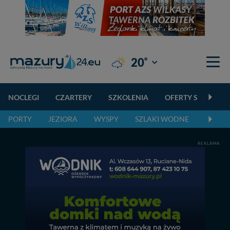
°
20
Giżycko
NOCLEGI
CZARTERY
SZKOLENIA
OFERTY SPECJALN
PORTY
JEZIORA
WYSPY
SZLAKI WODNE
SZLAK
REKLAMA