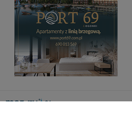
Portal Turystyczny mazury24.eu
tel. 608 490 111 (Info)
info@mazury24.eu - formularz kontaktowy.
Wydawca Kreacja, ul. Wiejska 17, 11-500 Giżycko