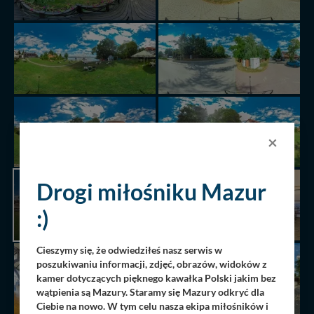
×
Drogi miłośniku Mazur
AKTUALNIE
PRZEGLĄDANA
:)
PANORAMA
Cieszymy się, że odwiedziłeś nasz serwis w
poszukiwaniu informacji, zdjęć, obrazów, widoków z
kamer dotyczących pięknego kawałka Polski jakim bez
wątpienia są Mazury. Staramy się Mazury odkryć dla
Ciebie na nowo. W tym celu nasza ekipa miłośników i