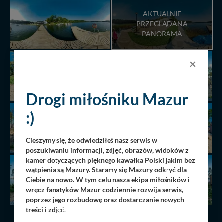
AKTUALNIE
PRZEGLĄDANA
PANORAMA
×
Drogi miłośniku Mazur
:)
Cieszymy się, że odwiedziłeś nasz serwis w
poszukiwaniu informacji, zdjęć, obrazów, widoków z
kamer dotyczących pięknego kawałka Polski jakim bez
wątpienia są Mazury. Staramy się Mazury odkryć dla
Ciebie na nowo. W tym celu nasza ekipa miłośników i
wręcz fanatyków Mazur codziennie rozwija serwis,
poprzez jego rozbudowę oraz dostarczanie nowych
treści i zdj
ęć.