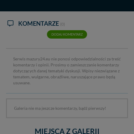
KOMENTARZE
(0)
DODAJ KOMENTARZ
Serwis mazury24.eu nie ponosi odpowiedzialności za treść
komentarzy i opinii. Prosimy o zamieszczanie komentarzy
dotyczących danej tematyki dyskusji. Wpisy niezwiązane z
tematem, wulgarne, obraźliwe, naruszające prawo będą
usuwane.
Galeria nie ma jeszcze komentarzy, bądź pierwszy!
MIEJSCA Z GALERII