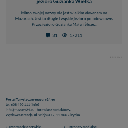
jezioro Guzianka Wielka
Mimo swojej nazwy nie jest wielkim akwenem na
Mazurach. Jest to długie i wąskie jezioro polodowcowe.
Przez jezioro Guzianka Mała i Śluzę...
31
17211
REKLAMA
Portal Turystyczny mazury24.eu
tel. 608 490 111 (Info)
info@mazury24.eu - formularz kontaktowy.
Wydawca Kreacja, ul. Wiejska 17, 11-500 Giżycko
Informacje o serwisie
Patronaty medialne
Pliki do pobrania
Regulamin serwisu