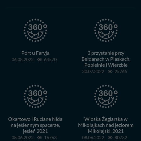
Administratorem Twoich danych jest: Agencja
Reklamowa Kreacja Monika Borkowska, z siedzibą ul.
Wiejska 17, 11-500 Giżycko. Możesz z nami
skontaktować się za pośrednictwem tej
strony
.
W każdej chwili możesz: zażądać dostępu do swoich
danych, zażądać ich poprawienia lub usunięcia,
Port u Faryja
3 przystanie przy
zabronić ich przetwarzania. Pamiętaj jednak, że nie
Bełdanach w Piaskach,
06.08.2022
64570
zawsze jest możliwe techniczne zrealizowanie Twoich
Popielnie i Wierzbie
praw w odniesieniu do informacji zawartych w plikach
30.07.2022
25765
cookies. Twoja przeglądarka umożliwia Ci skasowanie
tych plików - w pewnych przypadkach nie możemy tego
zrobić za Ciebie.
Dziękujemy, i życzmy miłego odkrywania Mazur na
nowo...
Okartowo i Ruciane Nida
Wioska Żeglarska w
na jesiennym spacerze,
Mikołajkach nad jeziorem
jesień 2021
Mikołajski, 2021
08.06.2022
16763
08.06.2022
80732