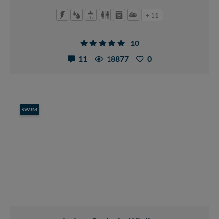
+ 11
10
11
18877
0
SWJM