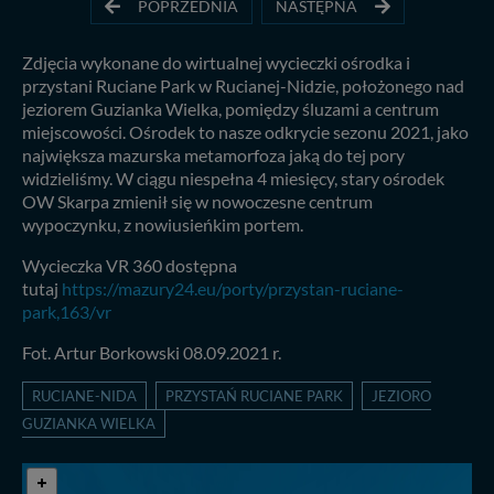
POPRZEDNIA
NASTĘPNA
Zdjęcia wykonane do wirtualnej wycieczki ośrodka i
przystani Ruciane Park w Rucianej-Nidzie, położonego nad
jeziorem Guzianka Wielka, pomiędzy śluzami a centrum
miejscowości. Ośrodek to nasze odkrycie sezonu 2021, jako
największa mazurska metamorfoza jaką do tej pory
widzieliśmy. W ciągu niespełna 4 miesięcy, stary ośrodek
OW Skarpa zmienił się w nowoczesne centrum
wypoczynku, z nowiusieńkim portem.
Wycieczka VR 360 dostępna
tutaj
https://mazury24.eu/porty/przystan-ruciane-
park,163/vr
Fot. Artur Borkowski 08.09.2021 r.
RUCIANE-NIDA
PRZYSTAŃ RUCIANE PARK
JEZIORO
GUZIANKA WIELKA