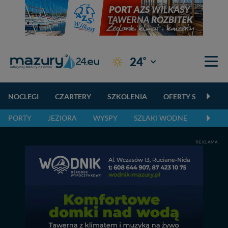
°
24
Giżycko
NOCLEGI
CZARTERY
SZKOLENIA
OFERTY SPECJALN
PORTY
JEZIORA
WYSPY
SZLAKI WODNE
SZLAK
REKLAMA