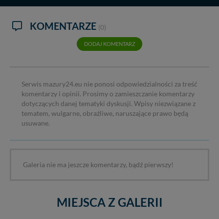
KOMENTARZE
(0)
DODAJ KOMENTARZ
Serwis mazury24.eu nie ponosi odpowiedzialności za treść
komentarzy i opinii. Prosimy o zamieszczanie komentarzy
dotyczących danej tematyki dyskusji. Wpisy niezwiązane z
tematem, wulgarne, obraźliwe, naruszające prawo będą
usuwane.
Galeria nie ma jeszcze komentarzy, bądź pierwszy!
MIEJSCA Z GALERII