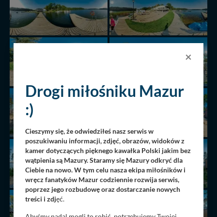
×
Drogi miłośniku Mazur
:)
Cieszymy się, że odwiedziłeś nasz serwis w
poszukiwaniu informacji, zdjęć, obrazów, widoków z
kamer dotyczących pięknego kawałka Polski jakim bez
wątpienia są Mazury. Staramy się Mazury odkryć dla
Ciebie na nowo. W tym celu nasza ekipa miłośników i
wręcz fanatyków Mazur codziennie rozwija serwis,
poprzez jego rozbudowę oraz dostarczanie nowych
treści i zdj
ęć.
Abyśmy nadal mogli to robić, potrzebujemy Twojej