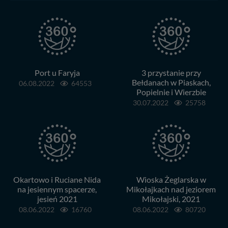
Administratorem Twoich danych jest: Agencja
Reklamowa Kreacja Monika Borkowska, z siedzibą ul.
Wiejska 17, 11-500 Giżycko. Możesz z nami
skontaktować się za pośrednictwem tej
strony
.
W każdej chwili możesz: zażądać dostępu do swoich
danych, zażądać ich poprawienia lub usunięcia,
Port u Faryja
3 przystanie przy
zabronić ich przetwarzania. Pamiętaj jednak, że nie
Bełdanach w Piaskach,
06.08.2022
64553
zawsze jest możliwe techniczne zrealizowanie Twoich
Popielnie i Wierzbie
praw w odniesieniu do informacji zawartych w plikach
30.07.2022
25758
cookies. Twoja przeglądarka umożliwia Ci skasowanie
tych plików - w pewnych przypadkach nie możemy tego
zrobić za Ciebie.
Dziękujemy, i życzmy miłego odkrywania Mazur na
nowo...
Okartowo i Ruciane Nida
Wioska Żeglarska w
na jesiennym spacerze,
Mikołajkach nad jeziorem
jesień 2021
Mikołajski, 2021
08.06.2022
16760
08.06.2022
80720