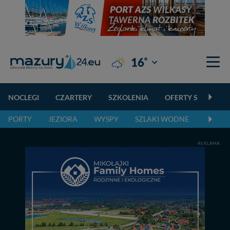
°
16
Giżycko
NOCLEGI
CZARTERY
SZKOLENIA
OFERTY SPECJALN
PORTY
JEZIORA
WYSPY
SZLAKI WODNE
SZLAK
REKLAMA