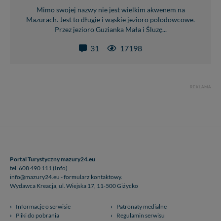
Mimo swojej nazwy nie jest wielkim akwenem na
Mazurach. Jest to długie i wąskie jezioro polodowcowe.
Przez jezioro Guzianka Mała i Śluzę...
31
17198
REKLAMA
Portal Turystyczny mazury24.eu
tel. 608 490 111 (Info)
info@mazury24.eu - formularz kontaktowy.
Wydawca Kreacja, ul. Wiejska 17, 11-500 Giżycko
Informacje o serwisie
Patronaty medialne
Pliki do pobrania
Regulamin serwisu
Polityka prywatności
Kamery on-line a Rodo