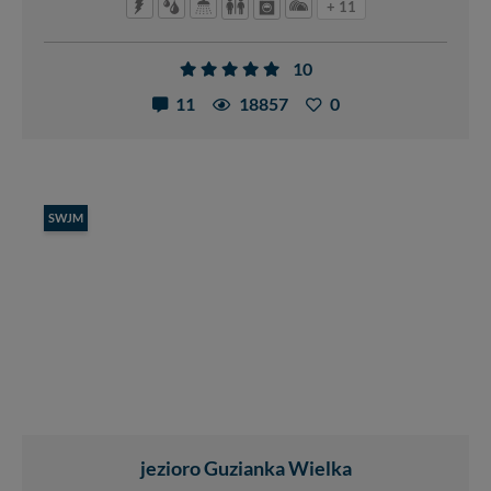
+ 11
10
11
18857
0
SWJM
jezioro Guzianka Wielka