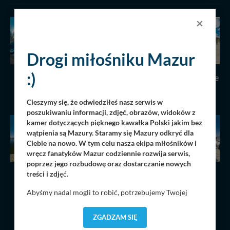
×
Drogi miłośniku Mazur
:)
Hotel & Marina Amax
Port - Port&Chillout Stare
Sady
21.10.2022
71057
15.09.2022
64320
Cieszymy się, że odwiedziłeś nasz serwis w
poszukiwaniu informacji, zdjęć, obrazów, widoków z
kamer dotyczących pięknego kawałka Polski jakim bez
wątpienia są Mazury. Staramy się Mazury odkryć dla
Ciebie na nowo. W tym celu nasza ekipa miłośników i
wręcz fanatyków Mazur codziennie rozwija serwis,
poprzez jego rozbudowę oraz dostarczanie nowych
treści i zdj
ęć.
Ekomarina Giżycko,
Mazurski Raj, piękne
wrzesień 2022
miejsce nad jeziorem
Abyśmy nadal mogli to robić, potrzebujemy Twojej
Bełdany w Piaskach
08.09.2022
200757
zgody, dzięki której, będziemy mogli elementy serwisu
04.09.2022
108010
dostosować do Twoich preferencji. Twoje dane (w tym
ZGADZAM SIĘ
pliki cookies) będą zapisywane w celu usprawnienia