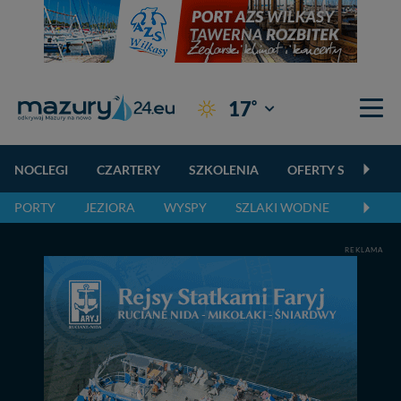
°
17
Giżycko
NOCLEGI
CZARTERY
SZKOLENIA
OFERTY SPECJALN
PORTY
JEZIORA
WYSPY
SZLAKI WODNE
SZLAK
REKLAMA