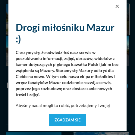
×
AKTUALNIE
PRZEGLĄDANA
Drogi miłośniku Mazur
PANORAMA
:)
Cieszymy się, że odwiedziłeś nasz serwis w
poszukiwaniu informacji, zdjęć, obrazów, widoków z
kamer dotyczących pięknego kawałka Polski jakim bez
wątpienia są Mazury. Staramy się Mazury odkryć dla
Ciebie na nowo. W tym celu nasza ekipa miłośników i
wręcz fanatyków Mazur codziennie rozwija serwis,
O
INNE GALERIE 360
Z TEJ KATEGORII
(
poprzez jego rozbudowę oraz dostarczanie nowych
treści i zdj
ęć.
19 )
Abyśmy nadal mogli to robić, potrzebujemy Twojej
ZOBACZ WSZYSTKIE
zgody, dzięki której, będziemy mogli elementy serwisu
dostosować do Twoich preferencji. Twoje dane (w tym
ZGADZAM SIĘ
pliki cookies) będą zapisywane w celu usprawnienia
serwisu (zapamiętywanie pozycji na mapach, ostatnie