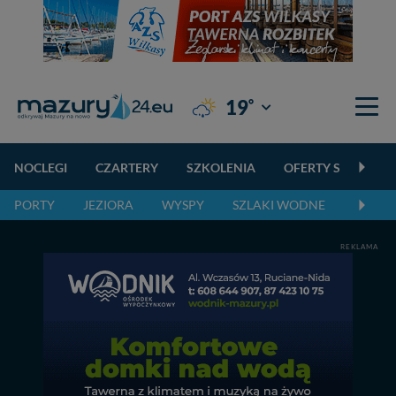
°
19
Giżycko
NOCLEGI
CZARTERY
SZKOLENIA
OFERTY SPECJALN
PORTY
JEZIORA
WYSPY
SZLAKI WODNE
SZLAK
REKLAMA