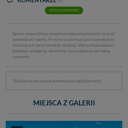
(0)
W każdej chwili możesz: zażądać dostępu do swoich
DODAJ KOMENTARZ
danych, zażądać ich poprawienia lub usunięcia,
zabronić ich przetwarzania. Pamiętaj jednak, że nie
zawsze jest możliwe techniczne zrealizowanie Twoich
praw w odniesieniu do informacji zawartych w plikach
Serwis mazury24.eu nie ponosi odpowiedzialności za treść
cookies. Twoja przeglądarka umożliwia Ci skasowanie
komentarzy i opinii. Prosimy o zamieszczanie komentarzy
tych plików - w pewnych przypadkach nie możemy tego
dotyczących danej tematyki dyskusji. Wpisy niezwiązane z
zrobić za Ciebie.
tematem, wulgarne, obraźliwe, naruszające prawo będą
Dziękujemy, i życzmy miłego odkrywania Mazur na
usuwane.
nowo...
Galeria nie ma jeszcze komentarzy, bądź pierwszy!
MIEJSCA Z GALERII