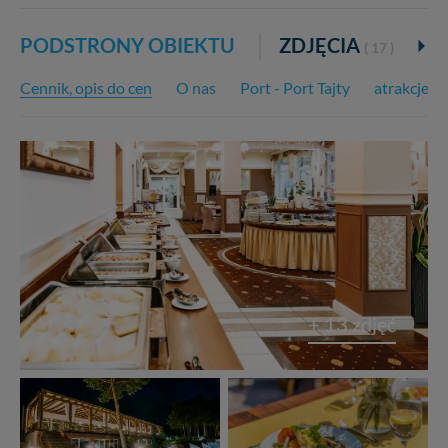
PODSTRONY OBIEKTU
ZDJĘCIA
K
( 17 )
Cennik, opis do cen
O nas
Port - Port Tajty
atrakcje w
+ 13 zdjęć