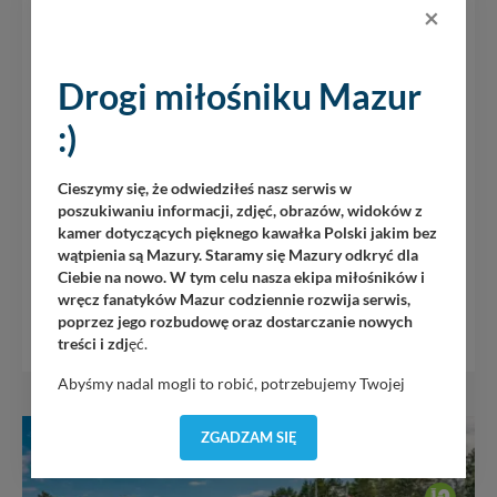
×
Kierunek
WNW
Ciśnienie
1021 hPa
, widoczność
10 km
Restauracja Wiatr i Woda
Drogi miłośniku Mazur
ul. Przemysłowa 17, Wilkasy, Giżycko
:)
hoteltajty.pl
Cieszymy się, że odwiedziłeś nasz serwis w
poszukiwaniu informacji, zdjęć, obrazów, widoków z
tel. 503 137 875
tel. 87 428 01 94
kamer dotyczących pięknego kawałka Polski jakim bez
wątpienia są Mazury. Staramy się Mazury odkryć dla
PROFIL FACEBOOK
Ciebie na nowo. W tym celu nasza ekipa miłośników i
wręcz fanatyków Mazur codziennie rozwija serwis,
MAPA GOOGLE
poprzez jego rozbudowę oraz dostarczanie nowych
treści i zdj
ęć.
Abyśmy nadal mogli to robić, potrzebujemy Twojej
zgody, dzięki której, będziemy mogli elementy serwisu
dostosować do Twoich preferencji. Twoje dane (w tym
ZGADZAM SIĘ
pliki cookies) będą zapisywane w celu usprawnienia
SWJM
serwisu (zapamiętywanie pozycji na mapach, ostatnie
wyszukania, ulubione miejsca, logowania, itp).