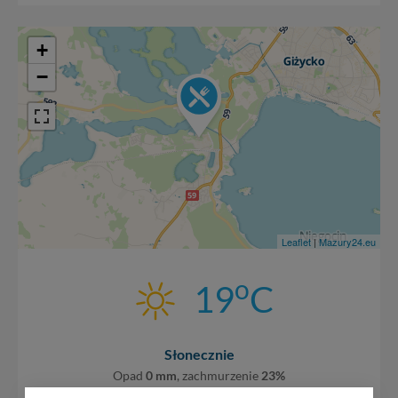
+
−
Leaflet
|
Mazury24.eu
o
19
C
Słonecznie
Opad
0 mm
, zachmurzenie
23%
Wiatr
16,6 km/h
, w poryw.
19,4 km/h