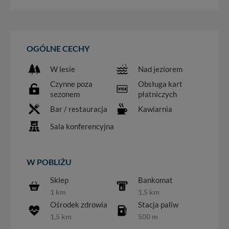
OGÓLNE CECHY
W lesie
Nad jeziorem
Czynne poza
Obsługa kart
sezonem
płatniczych
Bar / restauracja
Kawiarnia
Sala konferencyjna
W POBLIŻU
Sklep
Bankomat
1 km
1,5 km
Ośrodek zdrowia
Stacja paliw
1,5 km
500 m