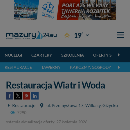
°
19
Giżycko
NOCLEGI
CZARTERY
SZKOLENIA
OFERTY SPECJALN
RESTAURACJE
TAWERNY
KARCZMY, GOSPODY
PIZZ
Restauracja Wiatr i Woda
Restauracje
ul. Przemysłowa 17, Wilkasy, Giżycko
7290
ostatnia aktualizacja oferty: 27 kwietnia 2026