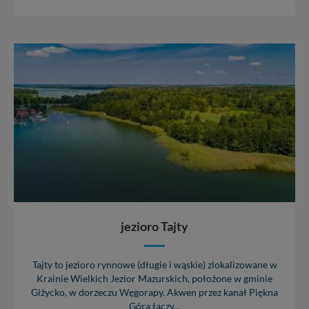
W każdej chwili możesz: zażądać dostępu do swoich
danych, zażądać ich poprawienia lub usunięcia,
zabronić ich przetwarzania. Pamiętaj jednak, że nie
zawsze jest możliwe techniczne zrealizowanie Twoich
praw w odniesieniu do informacji zawartych w plikach
cookies. Twoja przeglądarka umożliwia Ci skasowanie
tych plików - w pewnych przypadkach nie możemy tego
zrobić za Ciebie.
Dziękujemy, i życzmy miłego odkrywania Mazur na
nowo...
jezioro Tajty
Tajty to jezioro rynnowe (długie i wąskie) zlokalizowane w
Krainie Wielkich Jezior Mazurskich, położone w gminie
Giżycko, w dorzeczu Węgorapy. Akwen przez kanał Piękna
Góra łączy...