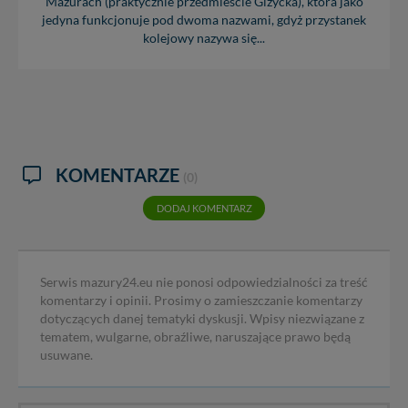
Mazurach (praktycznie przedmieście Giżycka), która jako
jedyna funkcjonuje pod dwoma nazwami, gdyż przystanek
kolejowy nazywa się...
KOMENTARZE
(0)
DODAJ KOMENTARZ
Serwis mazury24.eu nie ponosi odpowiedzialności za treść
komentarzy i opinii. Prosimy o zamieszczanie komentarzy
dotyczących danej tematyki dyskusji. Wpisy niezwiązane z
tematem, wulgarne, obraźliwe, naruszające prawo będą
usuwane.