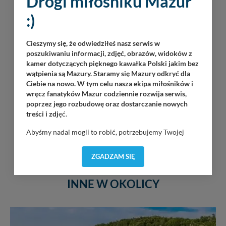
Drogi miłośniku Mazur
:)
Cieszymy się, że odwiedziłeś nasz serwis w
poszukiwaniu informacji, zdjęć, obrazów, widoków z
kamer dotyczących pięknego kawałka Polski jakim bez
wątpienia są Mazury. Staramy się Mazury odkryć dla
Ciebie na nowo. W tym celu nasza ekipa miłośników i
wręcz fanatyków Mazur codziennie rozwija serwis,
poprzez jego rozbudowę oraz dostarczanie nowych
treści i zdj
ęć.
Abyśmy nadal mogli to robić, potrzebujemy Twojej
zgody, dzięki której, będziemy mogli elementy serwisu
dostosować do Twoich preferencji. Twoje dane (w tym
ZGADZAM SIĘ
pliki cookies) będą zapisywane w celu usprawnienia
serwisu (zapamiętywanie pozycji na mapach, ostatnie
INNE W OKOLICY
wyszukania, ulubione miejsca, logowania, itp).
Bezpieczeństwo Twoich danych jest dla nas
priorytetowe, bez poinformowania Ciebie nie będziemy
zmieniać zakresu naszych uprawnień. Twoje dane są u
nas bezpieczne, jeśli masz wątpliwości co do naszych