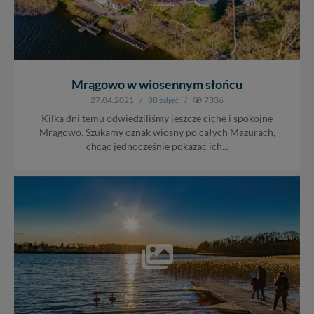
Mrągowo w wiosennym słońcu
27.04.2021
/
88 zdjęć
/
7336
Kilka dni temu odwiedziliśmy jeszcze ciche i spokojne
Mrągowo. Szukamy oznak wiosny po całych Mazurach,
chcąc jednocześnie pokazać ich...