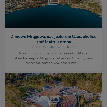
Zimowe Mrągowo, nad jeziorem Czos, okolice
amfiteatru z drona
08.02.2023
/
40 zdjęć
/
3190
W ostatnią niedzielę podczas powrotu z Mazur,
dojechaliśmy do Mrągowa nad jezioro Czos. Piękna i
słoneczna pogoda, wyciągnęła wielu...