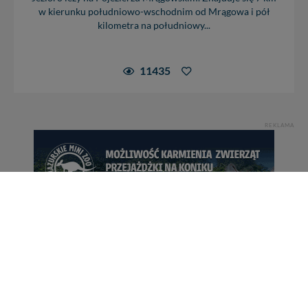
w kierunku południowo-wschodnim od Mrągowa i pół
kilometra na południowy...
11435
REKLAMA