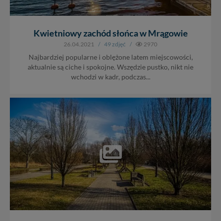
Kwietniowy zachód słońca w Mrągowie
26.04.2021
/
49 zdjęć
/
2970
Najbardziej popularne i oblężone latem miejscowości,
aktualnie są ciche i spokojne. Wszędzie pustko, nikt nie
wchodzi w kadr, podczas...