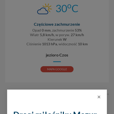
o
30
C
Częściowe zachmurzenie
Opad
0 mm
, zachmurzenie
53%
Wiatr
5,8 km/h
, w poryw.
27 km/h
Kierunek
W
Ciśnienie
1013 hPa
, widoczność
10 km
jezioro Czos
MAPA GOOGLE
×
REKLAMA