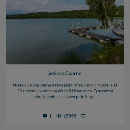
praw w odniesieniu do informacji zawartych w plikach
cookies. Twoja przeglądarka umożliwia Ci skasowanie
tych plików - w pewnych przypadkach nie możemy tego
zrobić za Ciebie.
Dziękujemy, i życzmy miłego odkrywania Mazur na
nowo...
jezioro Czarne
Niezwykle popularna nazwa jezior mazurskich. Noszą ją aż
23 zbiorniki wodne na Warmii i Mazurach. Tym razem
chodzi jednak o akwen położony...
1
15899