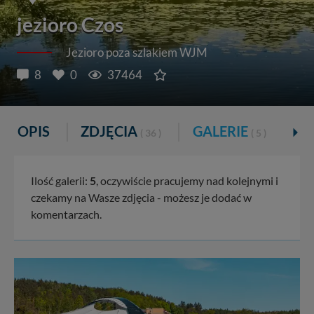
jezioro Czos
Jezioro poza szlakiem WJM
8
0
37464
OPIS
ZDJĘCIA
GALERIE
P
( 36 )
( 5 )
Ilość galerii:
5
, oczywiście pracujemy nad kolejnymi i
czekamy na Wasze zdjęcia - możesz je dodać w
komentarzach.