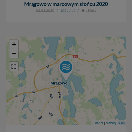
Mrągowo w marcowym słońcu 2020
02.03.2020
/
102 zdjęć
/
18061
+
−
Leaflet
|
Mazury24.eu