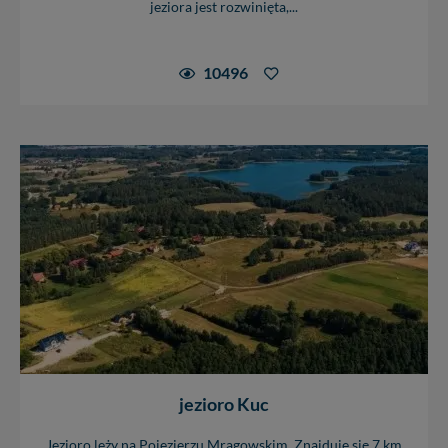
jeziora jest rozwinięta,...
10496
jezioro Kuc
Jezioro leży na Pojezierzu Mrągowskim. Znajduje się 7 km