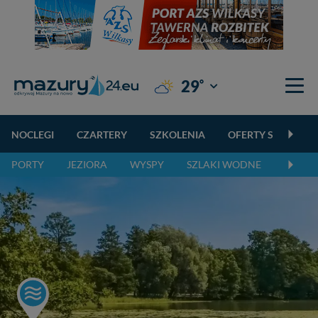
°
29
Giżycko
NOCLEGI
CZARTERY
SZKOLENIA
OFERTY SPECJALN
PORTY
JEZIORA
WYSPY
SZLAKI WODNE
SZLAK