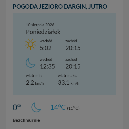
POGODA JEZIORO DARGIN, JUTRO
10 sierpnia 2026
Poniedziałek
wschód
zachód
5:02
20:15
wschód
zachód
12:35
20:15
wiatr min.
wiatr maks.
2,2
33,1
km/h
km/h
o
0
14
C
00
o
(11
C)
Bezchmurnie