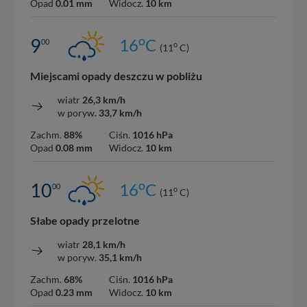
Opad
0.01 mm
Widocz.
10 km
o
9
16
C
00
o
(11
C)
Miejscami opady deszczu w pobliżu
wiatr
26,3 km/h
w poryw.
33,7 km/h
Zachm.
88%
Ciśn.
1016 hPa
Opad
0.08 mm
Widocz.
10 km
o
10
16
C
00
o
(11
C)
Słabe opady przelotne
wiatr
28,1 km/h
w poryw.
35,1 km/h
Zachm.
68%
Ciśn.
1016 hPa
Opad
0.23 mm
Widocz.
10 km