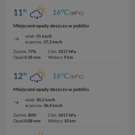
o
11
16
C
00
o
(10
C)
Miejscami opady deszczu w pobliżu
wiatr
31 km/h
w poryw.
37,3 km/h
Zachm.
77%
Ciśn.
1017 hPa
Opad
0.18 mm
Widocz.
9 km
o
12
16
C
00
o
(11
C)
Miejscami opady deszczu w pobliżu
wiatr
30,2 km/h
w poryw.
36,4 km/h
Zachm.
80%
Ciśn.
1017 hPa
Opad
0.08 mm
Widocz.
10 km