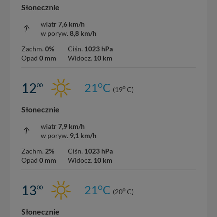
Słonecznie
wiatr
7,6 km/h
w poryw.
8,8 km/h
Zachm.
0%
Ciśn.
1023 hPa
Opad
0 mm
Widocz.
10 km
o
12
21
C
00
o
(19
C)
Słonecznie
wiatr
7,9 km/h
w poryw.
9,1 km/h
Zachm.
2%
Ciśn.
1023 hPa
Opad
0 mm
Widocz.
10 km
o
13
21
C
00
o
(20
C)
Słonecznie