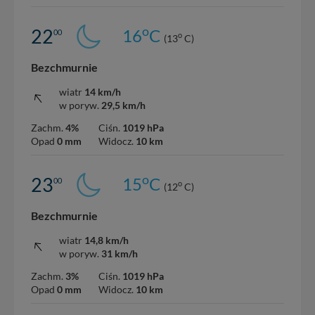
o
22
16
C
00
o
(13
C)
Bezchmurnie
wiatr
14 km/h
w poryw.
29,5 km/h
Zachm.
4%
Ciśn.
1019 hPa
Opad
0 mm
Widocz.
10 km
o
23
15
C
00
o
(12
C)
Bezchmurnie
wiatr
14,8 km/h
w poryw.
31 km/h
Zachm.
3%
Ciśn.
1019 hPa
Opad
0 mm
Widocz.
10 km