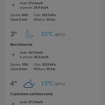
wiatr
17,6 km/h
w poryw.
29,9 km/h
Zachm.
84%
Ciśn.
1013 hPa
Opad
0 mm
Widocz.
10 km
o
3
15
C
00
o
(12
C)
Bezchmurnie
wiatr
16,9 km/h
w poryw.
28,3 km/h
Zachm.
10%
Ciśn.
1013 hPa
Opad
0 mm
Widocz.
10 km
o
4
13
C
00
o
(11
C)
Częściowe zachmurzenie
wiatr
17,3 km/h