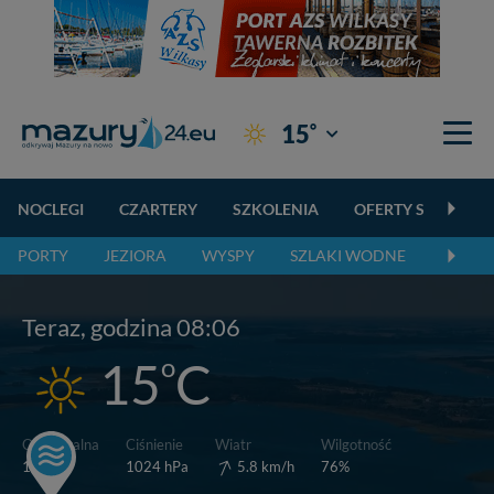
°
15
Giżycko
NOCLEGI
CZARTERY
SZKOLENIA
OFERTY SPECJALN
PORTY
JEZIORA
WYSPY
SZLAKI WODNE
SZLAK
Teraz, godzina 08:06
o
15
C
Wiatr
Odczuwalna
Ciśnienie
Wilgotność
o
5.8 km/h
14
C
1024 hPa
76%