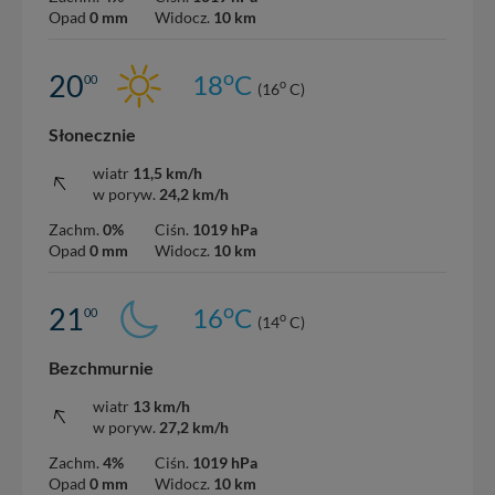
Opad
0 mm
Widocz.
10 km
o
20
18
C
00
o
(16
C)
Słonecznie
wiatr
11,5 km/h
w poryw.
24,2 km/h
Zachm.
0%
Ciśn.
1019 hPa
Opad
0 mm
Widocz.
10 km
o
21
16
C
00
o
(14
C)
Bezchmurnie
wiatr
13 km/h
w poryw.
27,2 km/h
Zachm.
4%
Ciśn.
1019 hPa
Opad
0 mm
Widocz.
10 km