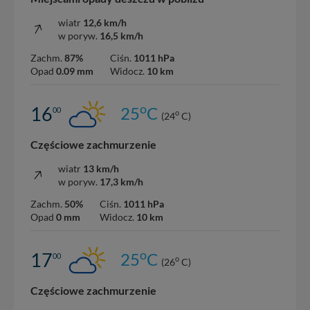
wiatr
12,6 km/h
w poryw.
16,5 km/h
Zachm.
87%
Ciśn.
1011 hPa
Opad
0.09 mm
Widocz.
10 km
o
16
25
C
00
o
(24
C)
Częściowe zachmurzenie
wiatr
13 km/h
w poryw.
17,3 km/h
Zachm.
50%
Ciśn.
1011 hPa
Opad
0 mm
Widocz.
10 km
o
17
25
C
00
o
(26
C)
Częściowe zachmurzenie