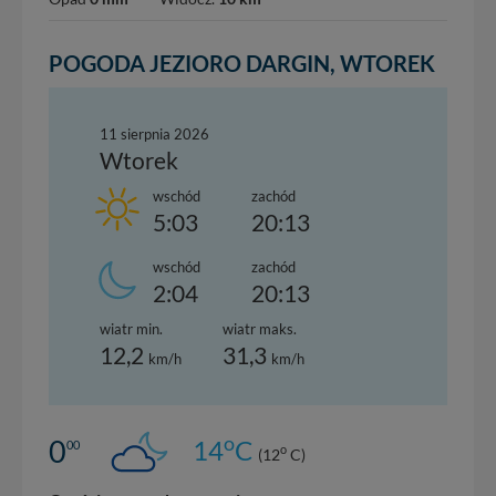
POGODA JEZIORO DARGIN, WTOREK
11 sierpnia 2026
Wtorek
wschód
zachód
5:03
20:13
wschód
zachód
2:04
20:13
wiatr min.
wiatr maks.
12,2
31,3
km/h
km/h
o
0
14
C
00
o
(12
C)