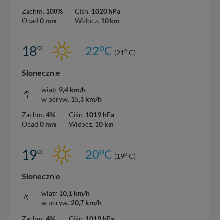
Zachm.
100%
Ciśn.
1020 hPa
Opad
0 mm
Widocz.
10 km
o
18
22
C
00
o
(21
C)
Słonecznie
wiatr
9,4 km/h
w poryw.
15,3 km/h
Zachm.
4%
Ciśn.
1019 hPa
Opad
0 mm
Widocz.
10 km
o
19
20
C
00
o
(19
C)
Słonecznie
wiatr
10,1 km/h
w poryw.
20,7 km/h
Zachm.
4%
Ciśn.
1019 hPa