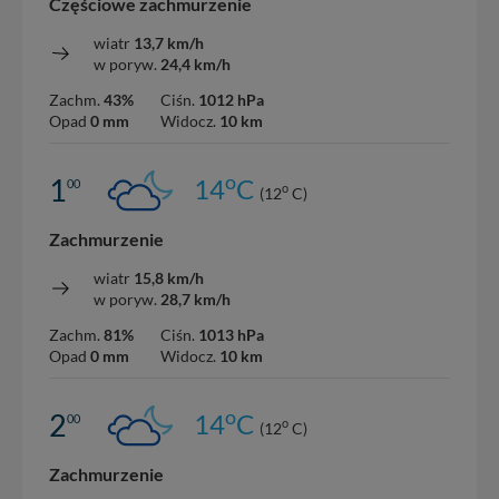
Częściowe zachmurzenie
wiatr
13,7 km/h
w poryw.
24,4 km/h
Zachm.
43%
Ciśn.
1012 hPa
Opad
0 mm
Widocz.
10 km
o
1
14
C
00
o
(12
C)
Zachmurzenie
wiatr
15,8 km/h
w poryw.
28,7 km/h
Zachm.
81%
Ciśn.
1013 hPa
Opad
0 mm
Widocz.
10 km
o
2
14
C
00
o
(12
C)
Zachmurzenie