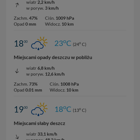
wiatr
2,2 km/h
w poryw.
3 km/h
Zachm.
47%
Ciśn.
1009 hPa
Opad
0 mm
Widocz.
10 km
o
18
23
C
00
o
(24
C)
Miejscami opady deszczu w pobliżu
wiatr
6,8 km/h
w poryw.
12,6 km/h
Zachm.
73%
Ciśn.
1008 hPa
Opad
0.01 mm
Widocz.
10 km
o
19
18
C
00
o
(13
C)
Miejscami słaby deszcz
wiatr
33,1 km/h
w poryw.
48,2 km/h