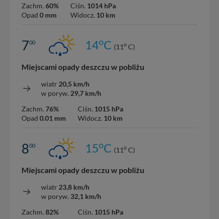
Zachm.
60%
Ciśn.
1014 hPa
Opad
0 mm
Widocz.
10 km
o
7
14
C
00
o
(11
C)
Miejscami opady deszczu w pobliżu
wiatr
20,5 km/h
w poryw.
29,7 km/h
Zachm.
76%
Ciśn.
1015 hPa
Opad
0.01 mm
Widocz.
10 km
o
8
15
C
00
o
(11
C)
Miejscami opady deszczu w pobliżu
wiatr
23,8 km/h
w poryw.
32,1 km/h
Zachm.
82%
Ciśn.
1015 hPa