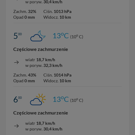
w poryw.
30,4 km/h
Zachm.
32%
Ciśn.
1013 hPa
Opad
0 mm
Widocz.
10 km
o
5
13
C
00
o
(10
C)
Częściowe zachmurzenie
wiatr
18,7 km/h
w poryw.
32,3 km/h
Zachm.
43%
Ciśn.
1014 hPa
Opad
0 mm
Widocz.
10 km
o
6
13
C
00
o
(10
C)
Częściowe zachmurzenie
wiatr
18,7 km/h
w poryw.
30,4 km/h