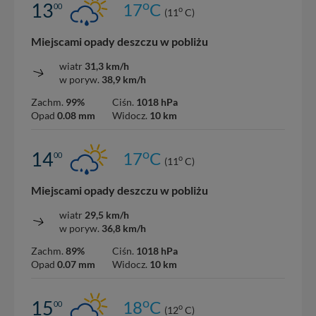
o
13
17
C
00
o
(11
C)
Miejscami opady deszczu w pobliżu
wiatr
31,3 km/h
w poryw.
38,9 km/h
Zachm.
99%
Ciśn.
1018 hPa
Opad
0.08 mm
Widocz.
10 km
o
14
17
C
00
o
(11
C)
Miejscami opady deszczu w pobliżu
wiatr
29,5 km/h
w poryw.
36,8 km/h
Zachm.
89%
Ciśn.
1018 hPa
Opad
0.07 mm
Widocz.
10 km
o
15
18
C
00
o
(12
C)