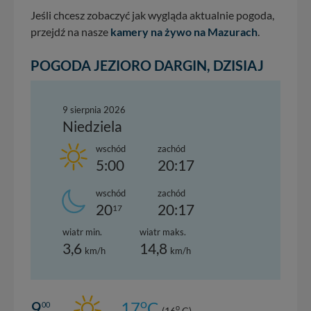
Jeśli chcesz zobaczyć jak wygląda aktualnie pogoda,
przejdź na nasze
kamery na żywo na Mazurach
.
POGODA JEZIORO DARGIN, DZISIAJ
9 sierpnia 2026
Niedziela
wschód
zachód
5:00
20:17
wschód
zachód
20
20:17
17
wiatr min.
wiatr maks.
3,6
14,8
km/h
km/h
o
9
17
C
00
o
(16
C)