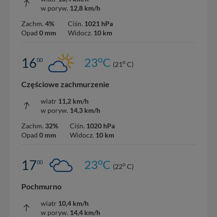
w poryw.
12,8 km/h
Zachm.
4%
Ciśn.
1021 hPa
Opad
0 mm
Widocz.
10 km
o
16
23
C
00
o
(21
C)
Częściowe zachmurzenie
wiatr
11,2 km/h
w poryw.
14,3 km/h
Zachm.
32%
Ciśn.
1020 hPa
Opad
0 mm
Widocz.
10 km
o
17
23
C
00
o
(22
C)
Pochmurno
wiatr
10,4 km/h
w poryw.
14,4 km/h