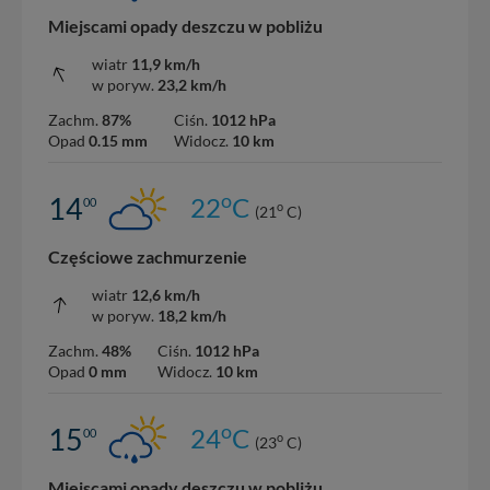
Miejscami opady deszczu w pobliżu
wiatr
11,9 km/h
w poryw.
23,2 km/h
Zachm.
87%
Ciśn.
1012 hPa
Opad
0.15 mm
Widocz.
10 km
o
14
22
C
00
o
(21
C)
Częściowe zachmurzenie
wiatr
12,6 km/h
w poryw.
18,2 km/h
Zachm.
48%
Ciśn.
1012 hPa
Opad
0 mm
Widocz.
10 km
o
15
24
C
00
o
(23
C)
Miejscami opady deszczu w pobliżu