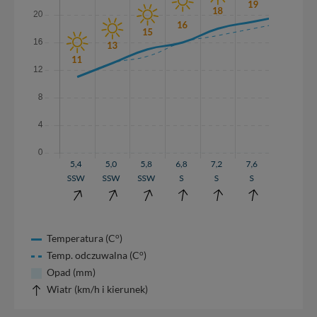
o
Temperatura (C
)
o
Temp. odczuwalna (C
)
Opad (mm)
Wiatr (km/h i kierunek)