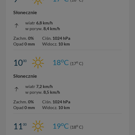
Słonecznie
wiatr
6,8 km/h
w poryw.
8,4 km/h
Zachm.
0%
Ciśn.
1024 hPa
Opad
0 mm
Widocz.
10 km
o
10
18
C
00
o
(17
C)
Słonecznie
wiatr
7,2 km/h
w poryw.
8,5 km/h
Zachm.
0%
Ciśn.
1024 hPa
Opad
0 mm
Widocz.
10 km
o
11
19
C
00
o
(18
C)