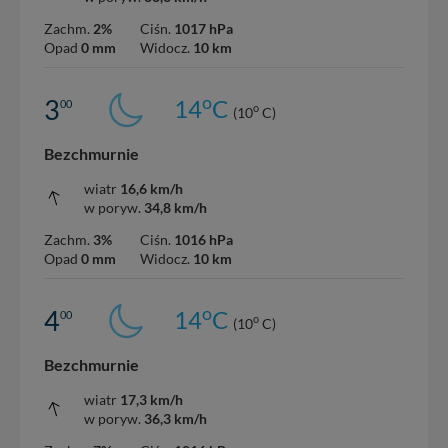
Zachm.
2%
Ciśn.
1017 hPa
Opad
0 mm
Widocz.
10 km
o
3
14
C
00
o
(10
C)
Bezchmurnie
wiatr
16,6 km/h
w poryw.
34,8 km/h
Zachm.
3%
Ciśn.
1016 hPa
Opad
0 mm
Widocz.
10 km
o
4
14
C
00
o
(10
C)
Bezchmurnie
wiatr
17,3 km/h
w poryw.
36,3 km/h