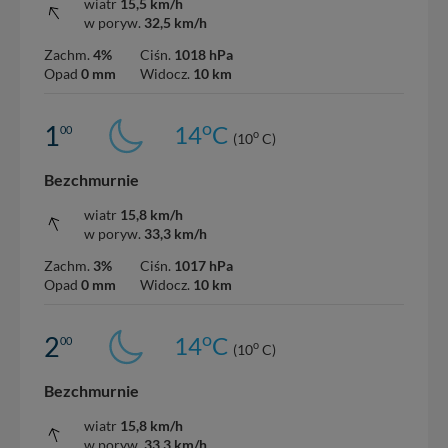
wiatr
15,5 km/h
w poryw.
32,5 km/h
Zachm.
4%
Ciśn.
1018 hPa
Opad
0 mm
Widocz.
10 km
o
1
14
C
00
o
(10
C)
Bezchmurnie
wiatr
15,8 km/h
w poryw.
33,3 km/h
Zachm.
3%
Ciśn.
1017 hPa
Opad
0 mm
Widocz.
10 km
o
2
14
C
00
o
(10
C)
Bezchmurnie
wiatr
15,8 km/h
w poryw.
33,3 km/h