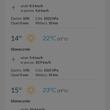
wiatr
8,3 km/h
w poryw.
9,6 km/h
Zachm.
10%
Ciśn.
1022 hPa
Opad
0 mm
Widocz.
10 km
o
14
22
C
00
o
(21
C)
Słonecznie
wiatr
9,4 km/h
w poryw.
10,9 km/h
Zachm.
14%
Ciśn.
1021 hPa
Opad
0 mm
Widocz.
10 km
o
15
23
C
00
o
(21
C)
Słonecznie
wiatr
10,4 km/h