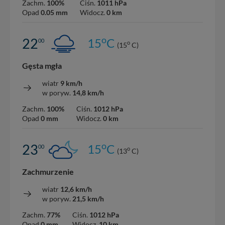
Zachm.
100%
Ciśn.
1011 hPa
Opad
0.05 mm
Widocz.
0 km
o
22
15
C
00
o
(15
C)
Gęsta mgła
wiatr
9 km/h
w poryw.
14,8 km/h
Zachm.
100%
Ciśn.
1012 hPa
Opad
0 mm
Widocz.
0 km
o
23
15
C
00
o
(13
C)
Zachmurzenie
wiatr
12,6 km/h
w poryw.
21,5 km/h
Zachm.
77%
Ciśn.
1012 hPa
Opad
0 mm
Widocz.
10 km