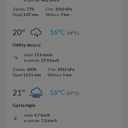
Zachm.
77%
Ciśn.
1010 hPa
Opad
1.07 mm
Widocz.
9 km
o
20
16
C
00
o
(14
C)
Obfity deszcz
wiatr
17,6 km/h
w poryw.
27,4 km/h
Zachm.
100%
Ciśn.
1012 hPa
Opad
13.51 mm
Widocz.
5 km
o
21
16
C
00
o
(17
C)
Gęsta mgła
wiatr
4,7 km/h
w poryw.
7,3 km/h