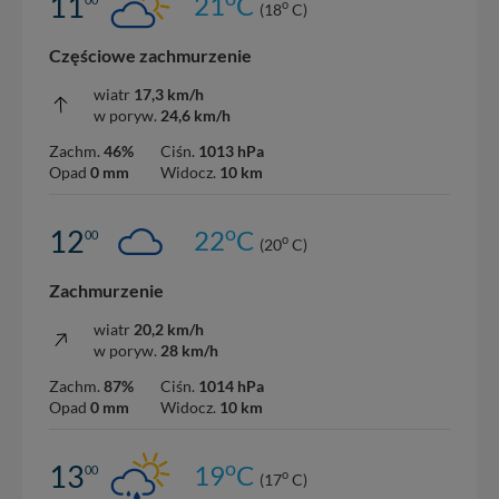
11
21
C
nowo...
o
(18
C)
Częściowe zachmurzenie
wiatr
17,3 km/h
w poryw.
24,6 km/h
Zachm.
46%
Ciśn.
1013 hPa
Opad
0 mm
Widocz.
10 km
o
12
22
C
00
o
(20
C)
Zachmurzenie
wiatr
20,2 km/h
w poryw.
28 km/h
Zachm.
87%
Ciśn.
1014 hPa
Opad
0 mm
Widocz.
10 km
o
13
19
C
00
o
(17
C)