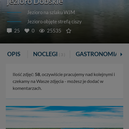
jezioro Dobskie
Jezioro na szlaku WJM
Jezioro objęte strefą ciszy
25
0
25535
OPIS
NOCLEGI
GASTRONOMIA
( 3 )
( 1 )
Ilość zdjęć:
58
, oczywiście pracujemy nad kolejnymi i
czekamy na Wasze zdjęcia - możesz je dodać w
komentarzach.