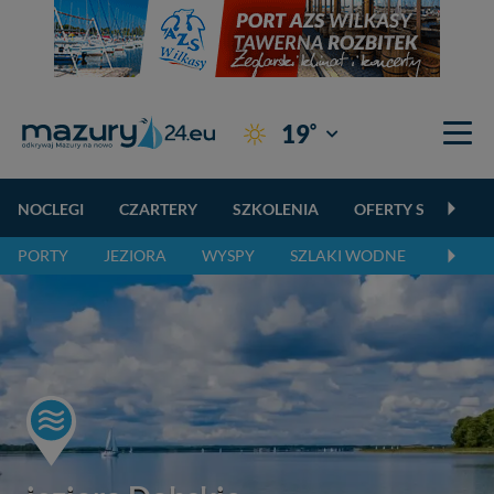
°
19
Giżycko
NOCLEGI
CZARTERY
SZKOLENIA
OFERTY SPECJALN
PORTY
JEZIORA
WYSPY
SZLAKI WODNE
SZLAK