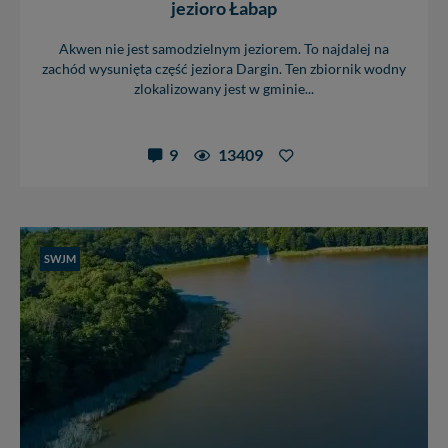
Reklamowa Kreacja Monika Borkowska, z siedzibą ul.
jezioro Łabap
Wiejska 17, 11-500 Giżycko. Możesz z nami
skontaktować się za pośrednictwem tej
strony
.
Akwen nie jest samodzielnym jeziorem. To najdalej na
zachód wysunięta część jeziora Dargin. Ten zbiornik wodny
W każdej chwili możesz: zażądać dostępu do swoich
zlokalizowany jest w gminie...
danych, zażądać ich poprawienia lub usunięcia,
zabronić ich przetwarzania. Pamiętaj jednak, że nie
zawsze jest możliwe techniczne zrealizowanie Twoich
9
13409
praw w odniesieniu do informacji zawartych w plikach
cookies. Twoja przeglądarka umożliwia Ci skasowanie
tych plików - w pewnych przypadkach nie możemy tego
zrobić za Ciebie.
Dziękujemy, i życzmy miłego odkrywania Mazur na
SWJM
nowo...