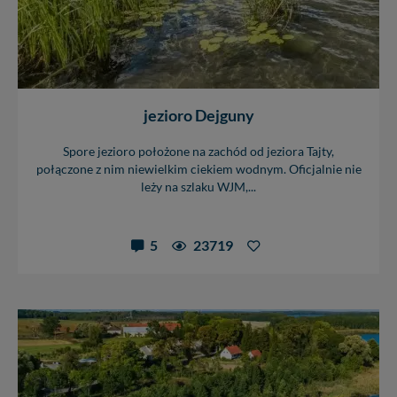
jezioro Dejguny
Spore jezioro położone na zachód od jeziora Tajty,
połączone z nim niewielkim ciekiem wodnym. Oficjalnie nie
leży na szlaku WJM,...
5
23719