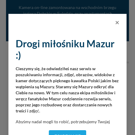
Kamera on-line zamontowana na wschodnim brzegu
jeziora Dobskie w Fuledzie, przy apartamentach
Mazury.holiday. Na obrazie, w oddali zachodni brzeg...
×
2
5
110379
LIVE
Drogi miłośniku Mazur
:)
REKLAMA
Cieszymy się, że odwiedziłeś nasz serwis w
poszukiwaniu informacji, zdjęć, obrazów, widoków z
kamer dotyczących pięknego kawałka Polski jakim bez
wątpienia są Mazury. Staramy się Mazury odkryć dla
Ciebie na nowo. W tym celu nasza ekipa miłośników i
wręcz fanatyków Mazur codziennie rozwija serwis,
poprzez jego rozbudowę oraz dostarczanie nowych
treści i zdj
ęć.
Abyśmy nadal mogli to robić, potrzebujemy Twojej
zgody, dzięki której, będziemy mogli elementy serwisu
dostosować do Twoich preferencji. Twoje dane (w tym