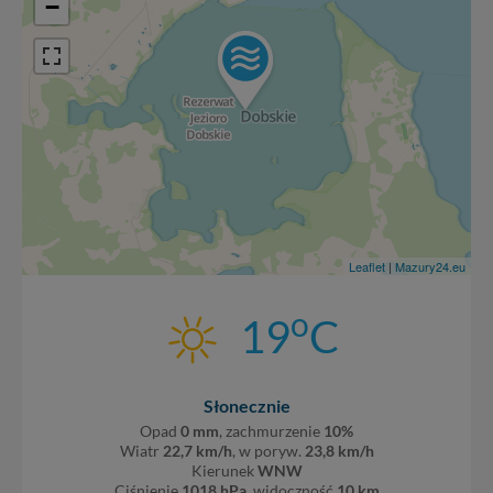
−
Leaflet
|
Mazury24.eu
o
19
C
Słonecznie
Opad
0 mm
, zachmurzenie
10%
Wiatr
22,7 km/h
, w poryw.
23,8 km/h
Kierunek
WNW
Ciśnienie
1018 hPa
, widoczność
10 km