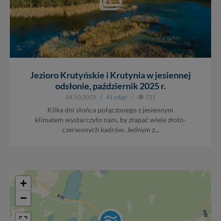
Jezioro Krutyńskie i Krutynia w jesiennej
odsłonie, październik 2025 r.
24.10.2025
/
41 zdjęć
/
721
Kilka dni słońca połączonego z jesiennym
klimatem wystarczyło nam, by złapać wiele złoto-
czerwonych kadrów. Jednym z...
+
−