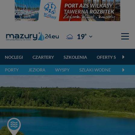
°
19
Giżycko
NOCLEGI
CZARTERY
SZKOLENIA
OFERTY SPECJALN
PORTY
JEZIORA
WYSPY
SZLAKI WODNE
SZLAK