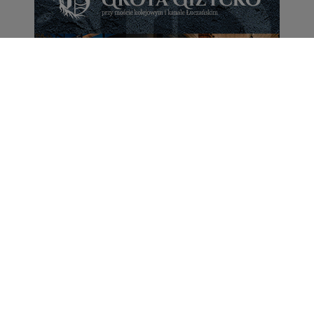
Portal Turystyczny mazury24.eu
tel. 608 490 111 (Info)