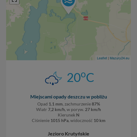
Leaflet
|
Mazury24.eu
o
20
C
Miejscami opady deszczu w pobliżu
Opad
1.1 mm
, zachmurzenie
87%
Wiatr
7,2 km/h
, w poryw.
27 km/h
Kierunek
N
Ciśnienie
1015 hPa
, widoczność
10 km
Jezioro Krutyńskie