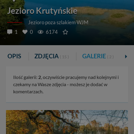
Jezioro Krutyńskie
Jezioro poza szlakiem WJM
1
0
6174
OPIS
ZDJĘCIA
GALERIE
K
( 15 )
( 2 )
Ilość galerii:
2
, oczywiście pracujemy nad kolejnymi i
czekamy na Wasze zdjęcia - możesz je dodać w
komentarzach.