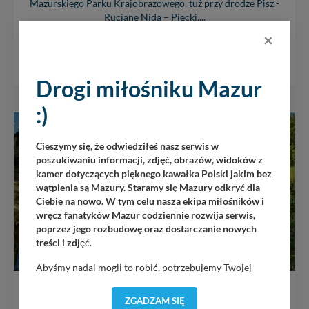
Mazurskiego Parku Krajobrazowego, tuż przy drodze Pisz -
Ruciane Nida – Piecki....
×
5851
Drogi miłośniku Mazur
:)
Cieszymy się, że odwiedziłeś nasz serwis w
poszukiwaniu informacji, zdjęć, obrazów, widoków z
kamer dotyczących pięknego kawałka Polski jakim bez
wątpienia są Mazury. Staramy się Mazury odkryć dla
Ciebie na nowo. W tym celu nasza ekipa miłośników i
wręcz fanatyków Mazur codziennie rozwija serwis,
poprzez jego rozbudowę oraz dostarczanie nowych
treści i zdj
ęć.
Abyśmy nadal mogli to robić, potrzebujemy Twojej
zgody, dzięki której, będziemy mogli elementy serwisu
Jezioro Zdrężno
dostosować do Twoich preferencji. Twoje dane (w tym
ZGADZAM SIĘ
pliki cookies) będą zapisywane w celu usprawnienia