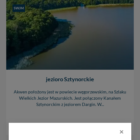
SWJM
jezioro Sztynorckie
Akwen położony jest w powiecie węgorzewskim, na Szlaku
Wielkich Jezior Mazurskich. Jest połączony Kanałem
Sztynorckim z jeziorem Dargin. W...
17
14385
×