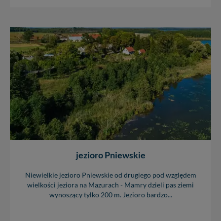
zmieniać zakresu naszych uprawnień. Twoje dane są u
nas bezpieczne, jeśli masz wątpliwości co do naszych
intencji, zawsze możesz wycofać swoją zgodę. Więcej
informacji uzyskach w naszej
Polityce Prywatności
.
Klikając znak X lub przycisk PRZEJDŹ DO SERWISU
wyrażasz zgodę na przetwarzanie Twoich danych.
Nasz serwis nie wykorzystuje oraz nie udostępnia
Twoich danych innym podmiotom oraz osobom
trzecim. Wyjątkiem jest sytuacja, gdy przekazanie
Twoich danych jest elementem usługi (przekazanie
danych z formularza kontaktowego, przekazanie danych
w przypadku rezerwacji usług typu: nocleg, czartery,
itp). Więcej informacji o zasadach i funkcjonalności
serwisu w
Regulaminie Serwisu
.
jezioro Pniewskie
Administratorem Twoich danych jest: Agencja
Reklamowa Kreacja Monika Borkowska, z siedzibą ul.
Niewielkie jezioro Pniewskie od drugiego pod względem
Wiejska 17, 11-500 Giżycko. Możesz z nami
wielkości jeziora na Mazurach - Mamry dzieli pas ziemi
skontaktować się za pośrednictwem tej
strony
.
wynoszący tylko 200 m. Jezioro bardzo...
W każdej chwili możesz: zażądać dostępu do swoich
danych, zażądać ich poprawienia lub usunięcia,