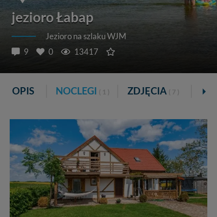
jezioro Łabap
Jezioro na szlaku WJM
9
0
13417
OPIS
NOCLEGI
ZDJĘCIA
GA
( 1 )
( 7 )