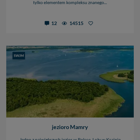
tylko elementem kompleksu znanego...
12
14515
SWJM
jezioro Mamry
Jedno z największych jezior w Polsce. Leży w Krainie