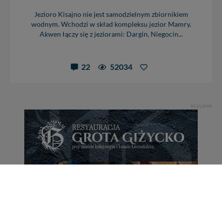
Jezioro Kisajno nie jest samodzielnym zbiornikiem
wodnym. Wchodzi w skład kompleksu jezior Mamry.
Akwen łączy się z jeziorami: Dargin, Niegocin...
22
52034
REKLAMA