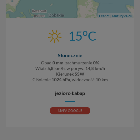
Leaflet
|
Mazury24.eu
o
15
C
Słonecznie
Opad
0 mm
, zachmurzenie
0%
Wiatr
5,8 km/h
, w poryw.
14,8 km/h
Kierunek
SSW
Ciśnienie
1024 hPa
, widoczność
10 km
jezioro Łabap
MAPA GOOGLE