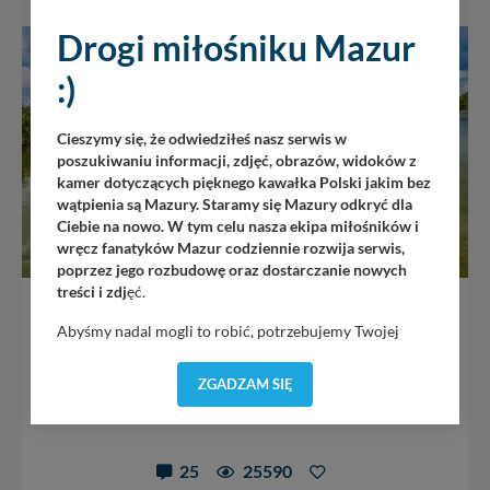
Drogi miłośniku Mazur
SWJM
:)
Cieszymy się, że odwiedziłeś nasz serwis w
poszukiwaniu informacji, zdjęć, obrazów, widoków z
kamer dotyczących pięknego kawałka Polski jakim bez
wątpienia są Mazury. Staramy się Mazury odkryć dla
Ciebie na nowo. W tym celu nasza ekipa miłośników i
wręcz fanatyków Mazur codziennie rozwija serwis,
poprzez jego rozbudowę oraz dostarczanie nowych
treści i zdj
ęć.
jezioro Dobskie
Abyśmy nadal mogli to robić, potrzebujemy Twojej
zgody, dzięki której, będziemy mogli elementy serwisu
Jezioro znajduje się w powiecie giżyckim i jest w całości
dostosować do Twoich preferencji. Twoje dane (w tym
objęte Programem Natura 2000. Jest to obszar specjalnej
ZGADZAM SIĘ
pliki cookies) będą zapisywane w celu usprawnienia
ochrony ptaków. Dobskie...
serwisu (zapamiętywanie pozycji na mapach, ostatnie
wyszukania, ulubione miejsca, logowania, itp).
Bezpieczeństwo Twoich danych jest dla nas
25
25590
priorytetowe, bez poinformowania Ciebie nie będziemy