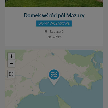
Domek wśród pól Mazury
DOMY WCZASOWE
Łabapa 6
6709
+
−