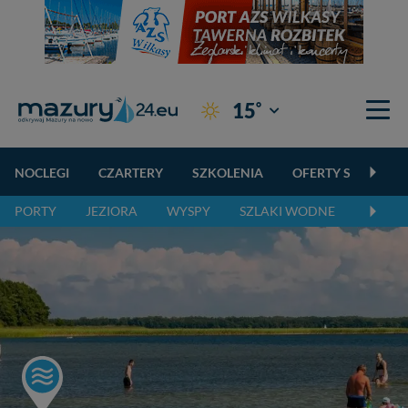
°
15
Giżycko
NOCLEGI
CZARTERY
SZKOLENIA
OFERTY SPECJALN
PORTY
JEZIORA
WYSPY
SZLAKI WODNE
SZLAK