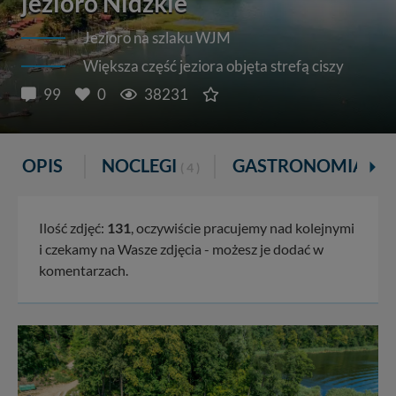
jezioro Nidzkie
Jezioro na szlaku WJM
Większa część jeziora objęta strefą ciszy
99
0
38231
OPIS
NOCLEGI
GASTRONOMIA
( 4 )
( 2 )
Ilość zdjęć:
131
, oczywiście pracujemy nad kolejnymi
i czekamy na Wasze zdjęcia - możesz je dodać w
komentarzach.