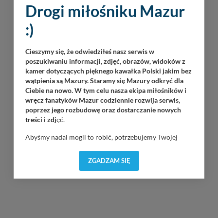
Drogi miłośniku Mazur
:)
Cieszymy się, że odwiedziłeś nasz serwis w
poszukiwaniu informacji, zdjęć, obrazów, widoków z
kamer dotyczących pięknego kawałka Polski jakim bez
wątpienia są Mazury. Staramy się Mazury odkryć dla
Ciebie na nowo. W tym celu nasza ekipa miłośników i
wręcz fanatyków Mazur codziennie rozwija serwis,
poprzez jego rozbudowę oraz dostarczanie nowych
treści i zdj
ęć.
Abyśmy nadal mogli to robić, potrzebujemy Twojej
zgody, dzięki której, będziemy mogli elementy serwisu
dostosować do Twoich preferencji. Twoje dane (w tym
ZGADZAM SIĘ
pliki cookies) będą zapisywane w celu usprawnienia
serwisu (zapamiętywanie pozycji na mapach, ostatnie
wyszukania, ulubione miejsca, logowania, itp).
Bezpieczeństwo Twoich danych jest dla nas
priorytetowe, bez poinformowania Ciebie nie będziemy
zmieniać zakresu naszych uprawnień. Twoje dane są u