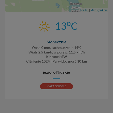
zawsze jest możliwe techniczne zrealizowanie Twoich
praw w odniesieniu do informacji zawartych w plikach
Leaflet
|
Mazury24.eu
cookies. Twoja przeglądarka umożliwia Ci skasowanie
tych plików - w pewnych przypadkach nie możemy tego
o
13
C
zrobić za Ciebie.
Dziękujemy, i życzmy miłego odkrywania Mazur na
nowo...
Słonecznie
Opad
0 mm
, zachmurzenie
14%
Wiatr
2,5 km/h
, w poryw.
11,5 km/h
Kierunek
SW
Ciśnienie
1024 hPa
, widoczność
10 km
jezioro Nidzkie
MAPA GOOGLE