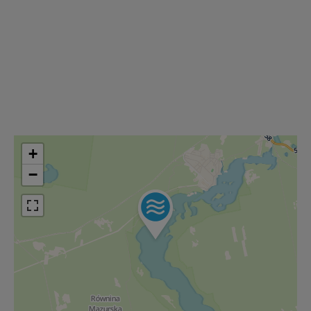
nas bezpieczne, jeśli masz wątpliwości co do naszych
intencji, zawsze możesz wycofać swoją zgodę. Więcej
informacji uzyskach w naszej
Polityce Prywatności
.
Klikając znak X lub przycisk PRZEJDŹ DO SERWISU
wyrażasz zgodę na przetwarzanie Twoich danych.
Nasz serwis nie wykorzystuje oraz nie udostępnia
Twoich danych innym podmiotom oraz osobom
trzecim. Wyjątkiem jest sytuacja, gdy przekazanie
Twoich danych jest elementem usługi (przekazanie
danych z formularza kontaktowego, przekazanie danych
+
w przypadku rezerwacji usług typu: nocleg, czartery,
−
itp). Więcej informacji o zasadach i funkcjonalności
serwisu w
Regulaminie Serwisu
.
Administratorem Twoich danych jest: Agencja
Reklamowa Kreacja Monika Borkowska, z siedzibą ul.
Wiejska 17, 11-500 Giżycko. Możesz z nami
skontaktować się za pośrednictwem tej
strony
.
W każdej chwili możesz: zażądać dostępu do swoich
danych, zażądać ich poprawienia lub usunięcia,
zabronić ich przetwarzania. Pamiętaj jednak, że nie