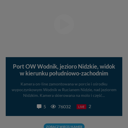
Port OW Wodnik, jezioro Nidzkie, widok
w kierunku południowo-zachodnim
Kamera on-line zamontowana w porcie i ośrodku
wypoczynkowym Wodnik w Rucianem Nidzie, nad jeziorem
Nidzkim. Kamera skierowana na molo i część...
2
5
76032
LIVE
ZOBACZ WIĘCEJ KAMER