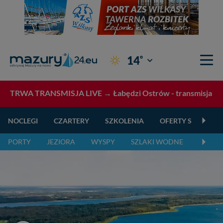
°
14
Giżycko
TRWA TRANSMISJA LIVE →
Łabędzi Ostrów - transmisja L
NOCLEGI
CZARTERY
SZKOLENIA
OFERTY SPECJALN
PORTY
JEZIORA
WYSPY
SZLAKI WODNE
SZLAK