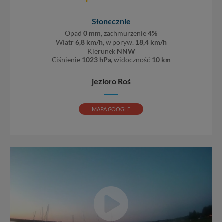
Słonecznie
Opad
0 mm
, zachmurzenie
4%
Wiatr
6,8 km/h
, w poryw.
18,4 km/h
Kierunek
NNW
Ciśnienie
1023 hPa
, widoczność
10 km
jezioro Roś
MAPA GOOGLE