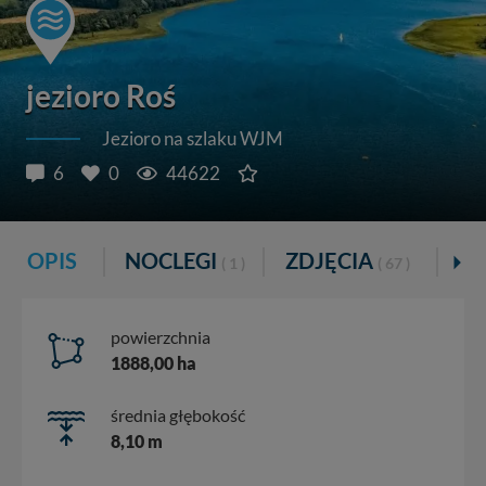
jezioro Roś
Jezioro na szlaku WJM
6
0
44622
OPIS
NOCLEGI
ZDJĘCIA
GA
( 1 )
( 67 )
powierzchnia
1888,00 ha
średnia głębokość
8,10 m