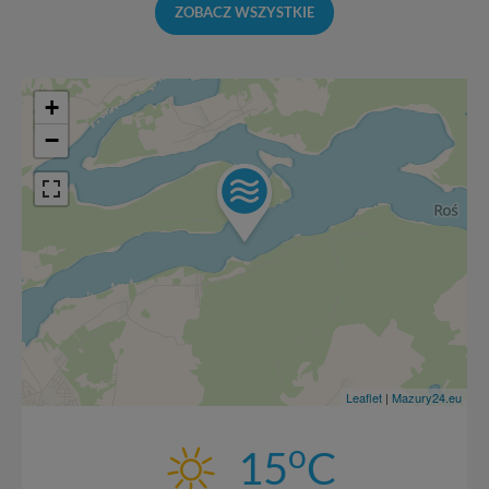
skontaktować się za pośrednictwem tej
strony
.
ZOBACZ WSZYSTKIE
W każdej chwili możesz: zażądać dostępu do swoich
danych, zażądać ich poprawienia lub usunięcia,
zabronić ich przetwarzania. Pamiętaj jednak, że nie
+
zawsze jest możliwe techniczne zrealizowanie Twoich
−
praw w odniesieniu do informacji zawartych w plikach
cookies. Twoja przeglądarka umożliwia Ci skasowanie
tych plików - w pewnych przypadkach nie możemy tego
zrobić za Ciebie.
Dziękujemy, i życzmy miłego odkrywania Mazur na
nowo...
Leaflet
|
Mazury24.eu
o
15
C