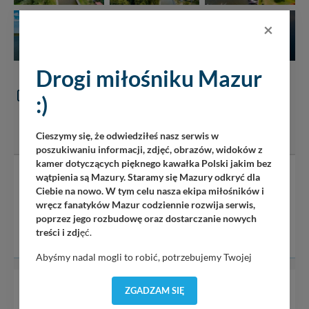
×
+ 54 zdjęć
Drogi miłośniku Mazur
KOMENTARZE
:)
(6)
DODAJ KOMENTARZ
Cieszymy się, że odwiedziłeś nasz serwis w
poszukiwaniu informacji, zdjęć, obrazów, widoków z
kamer dotyczących pięknego kawałka Polski jakim bez
wątpienia są Mazury. Staramy się Mazury odkryć dla
Serwis mazury24.eu nie ponosi odpowiedzialności za treść
Ciebie na nowo. W tym celu nasza ekipa miłośników i
komentarzy i opinii. Prosimy o zamieszczanie komentarzy
wręcz fanatyków Mazur codziennie rozwija serwis,
dotyczących danej tematyki dyskusji. Wpisy niezwiązane z
poprzez jego rozbudowę oraz dostarczanie nowych
tematem, wulgarne, obraźliwe, naruszające prawo będą
treści i zdj
ęć.
usuwane.
Abyśmy nadal mogli to robić, potrzebujemy Twojej
zgody, dzięki której, będziemy mogli elementy serwisu
dostosować do Twoich preferencji. Twoje dane (w tym
~ ERGRE
13 lutego 2025, 13:04
ZGADZAM SIĘ
pliki cookies) będą zapisywane w celu usprawnienia
6
OCENA:
50%
2
2
KOMENTARZ ZGŁOSZONY