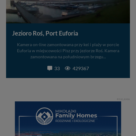
Jezioro Roś, Port Euforia
Kamera on-line zamontowana przy kei i plaży w porcie
Euforia w miejscowości Pisz przy jeziorze Roś. Kamera
zamontowana na południowym brzegu...
33
429367
REKLAMA