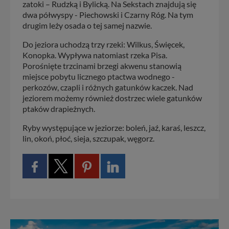
zatoki – Rudzką i Bylicką. Na Sekstach znajdują się
dwa półwyspy - Piechowski i Czarny Róg. Na tym
drugim leży osada o tej samej nazwie.
Do jeziora uchodzą trzy rzeki: Wilkus, Święcek,
Konopka. Wypływa natomiast rzeka Pisa.
Porośnięte trzcinami brzegi akwenu stanowią
miejsce pobytu licznego ptactwa wodnego -
perkozów, czapli i różnych gatunków kaczek. Nad
jeziorem możemy również dostrzec wiele gatunków
ptaków drapieżnych.
Ryby występujące w jeziorze: boleń, jaź, karaś, leszcz,
lin, okoń, płoć, sieja, szczupak, węgorz.