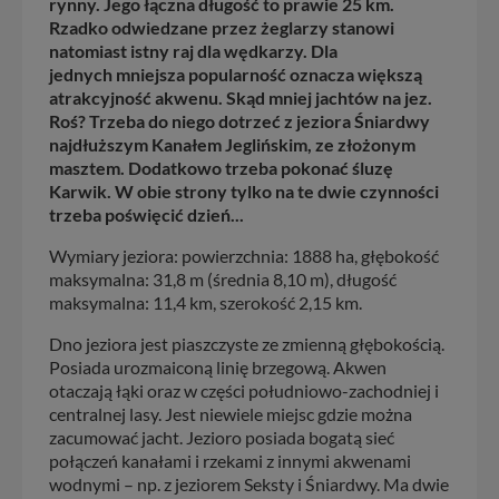
rynny. Jego łączna długość to prawie 25 km.
Rzadko odwiedzane przez żeglarzy stanowi
natomiast istny raj dla wędkarzy. Dla
jednych mniejsza popularność oznacza większą
atrakcyjność akwenu. Skąd mniej jachtów na jez.
Roś? Trzeba do niego dotrzeć z jeziora Śniardwy
najdłuższym Kanałem Jeglińskim, ze złożonym
masztem. Dodatkowo trzeba pokonać śluzę
Karwik. W obie strony tylko na te dwie czynności
trzeba poświęcić dzień...
Wymiary jeziora: powierzchnia: 1888 ha, głębokość
maksymalna: 31,8 m (średnia 8,10 m), długość
maksymalna: 11,4 km, szerokość 2,15 km.
Dno jeziora jest piaszczyste ze zmienną głębokością.
Posiada urozmaiconą linię brzegową. Akwen
otaczają łąki oraz w części południowo-zachodniej i
centralnej lasy. Jest niewiele miejsc gdzie można
zacumować jacht. Jezioro posiada bogatą sieć
połączeń kanałami i rzekami z innymi akwenami
wodnymi – np. z jeziorem Seksty i Śniardwy. Ma dwie