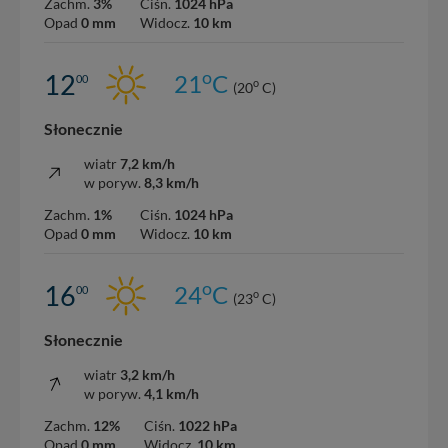
Zachm.
3%
Ciśn.
1024 hPa
Opad
0 mm
Widocz.
10 km
o
12
21
C
00
o
(20
C)
Słonecznie
wiatr
7,2 km/h
w poryw.
8,3 km/h
Zachm.
1%
Ciśn.
1024 hPa
Opad
0 mm
Widocz.
10 km
o
16
24
C
00
o
(23
C)
Słonecznie
wiatr
3,2 km/h
w poryw.
4,1 km/h
Zachm.
12%
Ciśn.
1022 hPa
Opad
0 mm
Widocz.
10 km