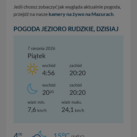
Jeśli chcesz zobaczyć jak wygląda aktualnie pogoda,
przejdź na nasze
kamery na żywo na Mazurach
.
POGODA JEZIORO RUDZKIE, DZISIAJ
7 sierpnia 2026
Piątek
wschód
zachód
4:56
20:20
wschód
zachód
20
20:20
20
wiatr min.
wiatr maks.
7,6
24,1
km/h
km/h
o
4
15
C
00
o
(14
C)