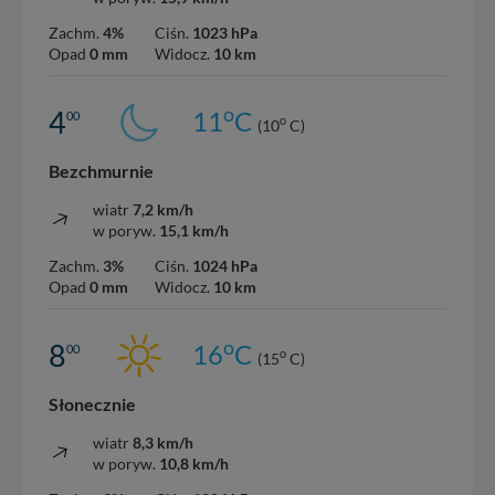
Zachm.
4%
Ciśn.
1023 hPa
Opad
0 mm
Widocz.
10 km
o
4
11
C
00
o
(10
C)
Bezchmurnie
wiatr
7,2 km/h
w poryw.
15,1 km/h
Zachm.
3%
Ciśn.
1024 hPa
Opad
0 mm
Widocz.
10 km
o
8
16
C
00
o
(15
C)
Słonecznie
wiatr
8,3 km/h
w poryw.
10,8 km/h