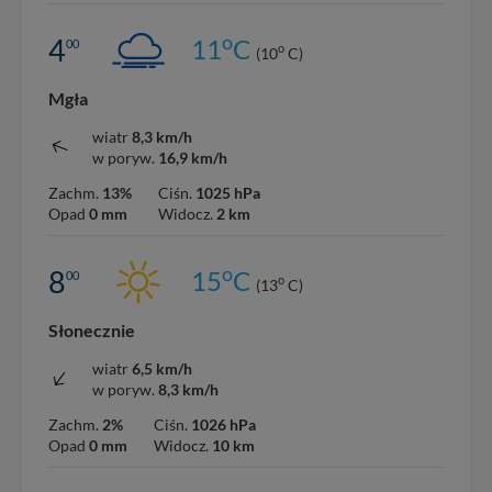
o
4
11
C
00
o
(10
C)
Mgła
wiatr
8,3 km/h
w poryw.
16,9 km/h
Zachm.
13%
Ciśn.
1025 hPa
Opad
0 mm
Widocz.
2 km
o
8
15
C
00
o
(13
C)
Słonecznie
wiatr
6,5 km/h
w poryw.
8,3 km/h
Zachm.
2%
Ciśn.
1026 hPa
Opad
0 mm
Widocz.
10 km