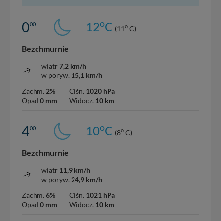
o
0
12
C
00
o
(11
C)
Bezchmurnie
wiatr
7,2 km/h
w poryw.
15,1 km/h
Zachm.
2%
Ciśn.
1020 hPa
Opad
0 mm
Widocz.
10 km
o
4
10
C
00
o
(8
C)
Bezchmurnie
wiatr
11,9 km/h
w poryw.
24,9 km/h
Zachm.
6%
Ciśn.
1021 hPa
Opad
0 mm
Widocz.
10 km