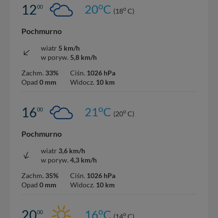
o
12
20
C
00
o
(18
C)
Pochmurno
wiatr
5 km/h
w poryw.
5,8 km/h
Zachm.
33%
Ciśn.
1026 hPa
Opad
0 mm
Widocz.
10 km
o
16
21
C
00
o
(20
C)
Pochmurno
wiatr
3,6 km/h
w poryw.
4,3 km/h
Zachm.
35%
Ciśn.
1026 hPa
Opad
0 mm
Widocz.
10 km
o
20
16
C
00
o
(14
C)