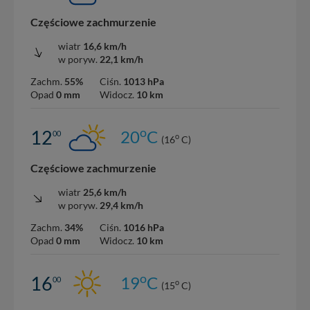
Częściowe zachmurzenie
wiatr
16,6 km/h
w poryw.
22,1 km/h
Zachm.
55%
Ciśn.
1013 hPa
Opad
0 mm
Widocz.
10 km
o
12
20
C
00
o
(16
C)
Częściowe zachmurzenie
wiatr
25,6 km/h
w poryw.
29,4 km/h
Zachm.
34%
Ciśn.
1016 hPa
Opad
0 mm
Widocz.
10 km
o
16
19
C
00
o
(15
C)