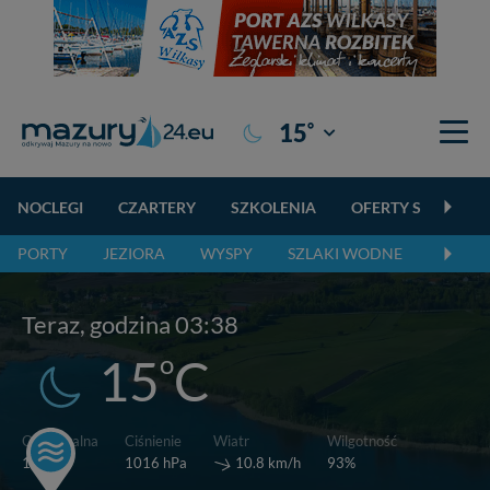
°
15
Giżycko
NOCLEGI
CZARTERY
SZKOLENIA
OFERTY SPECJALN
PORTY
JEZIORA
WYSPY
SZLAKI WODNE
SZLAK
Teraz, godzina 03:38
o
15
C
Wiatr
Odczuwalna
Ciśnienie
Wilgotność
o
10.8 km/h
15
C
1016 hPa
93%