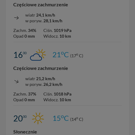
Częściowe zachmurzenie
wiatr
24,1 km/h
w poryw.
28,1 km/h
Zachm.
34%
Ciśn.
1019 hPa
Opad
0 mm
Widocz.
10 km
o
16
21
C
00
o
(17
C)
Częściowe zachmurzenie
wiatr
21,2 km/h
w poryw.
26,2 km/h
Zachm.
37%
Ciśn.
1018 hPa
Opad
0 mm
Widocz.
10 km
o
20
15
C
00
o
(14
C)
Słonecznie