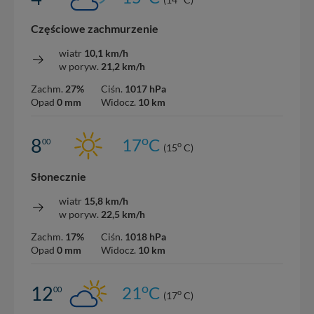
Częściowe zachmurzenie
wiatr
10,1 km/h
w poryw.
21,2 km/h
Zachm.
27%
Ciśn.
1017 hPa
Opad
0 mm
Widocz.
10 km
o
8
17
C
00
o
(15
C)
Słonecznie
wiatr
15,8 km/h
w poryw.
22,5 km/h
Zachm.
17%
Ciśn.
1018 hPa
Opad
0 mm
Widocz.
10 km
o
12
21
C
00
o
(17
C)