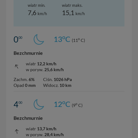
wiatr min.
wiatr maks.
7,6
15,1
km/h
km/h
o
0
13
C
00
o
(11
C)
Bezchmurnie
wiatr
12,2 km/h
w poryw.
25,6 km/h
Zachm.
6%
Ciśn.
1026 hPa
Opad
0 mm
Widocz.
10 km
o
4
12
C
00
o
(9
C)
Bezchmurnie
wiatr
13,7 km/h
w poryw.
28,4 km/h