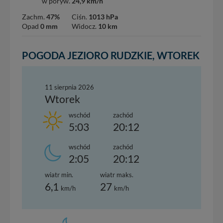
w poryw.
24,9 km/h
nowo...
Zachm.
47%
Ciśn.
1013 hPa
Opad
0 mm
Widocz.
10 km
POGODA JEZIORO RUDZKIE, WTOREK
11 sierpnia 2026
Wtorek
wschód
zachód
5:03
20:12
wschód
zachód
2:05
20:12
wiatr min.
wiatr maks.
6,1
27
km/h
km/h