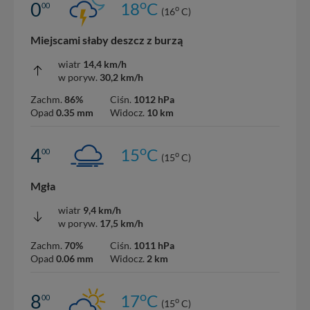
o
0
18
C
00
o
(16
C)
Miejscami słaby deszcz z burzą
wiatr
14,4 km/h
w poryw.
30,2 km/h
Zachm.
86%
Ciśn.
1012 hPa
Opad
0.35 mm
Widocz.
10 km
o
4
15
C
00
o
(15
C)
Mgła
wiatr
9,4 km/h
w poryw.
17,5 km/h
Zachm.
70%
Ciśn.
1011 hPa
Opad
0.06 mm
Widocz.
2 km
o
8
17
C
00
o
(15
C)