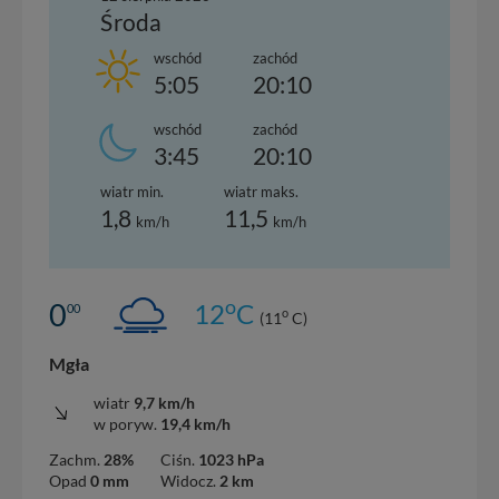
Środa
wschód
zachód
5:05
20:10
wschód
zachód
3:45
20:10
wiatr min.
wiatr maks.
1,8
11,5
km/h
km/h
o
0
12
C
00
o
(11
C)
Mgła
wiatr
9,7 km/h
w poryw.
19,4 km/h
Zachm.
28%
Ciśn.
1023 hPa
Opad
0 mm
Widocz.
2 km