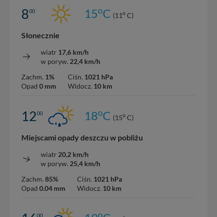
o
8
15
C
00
o
(11
C)
Słonecznie
wiatr
17,6 km/h
w poryw.
22,4 km/h
Zachm.
1%
Ciśn.
1021 hPa
Opad
0 mm
Widocz.
10 km
o
12
18
C
00
o
(15
C)
Miejscami opady deszczu w pobliżu
wiatr
20,2 km/h
w poryw.
25,4 km/h
Zachm.
85%
Ciśn.
1021 hPa
Opad
0.04 mm
Widocz.
10 km
o
00