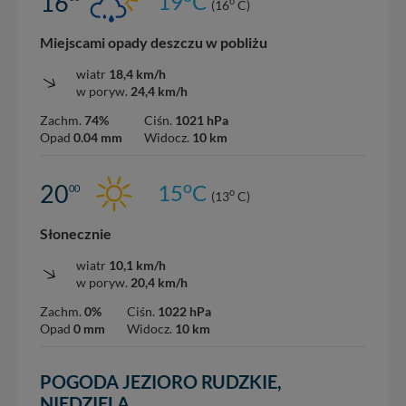
16
19
C
o
(16
C)
Miejscami opady deszczu w pobliżu
wiatr
18,4 km/h
w poryw.
24,4 km/h
Zachm.
74%
Ciśn.
1021 hPa
Opad
0.04 mm
Widocz.
10 km
o
20
15
C
00
o
(13
C)
Słonecznie
wiatr
10,1 km/h
w poryw.
20,4 km/h
Zachm.
0%
Ciśn.
1022 hPa
Opad
0 mm
Widocz.
10 km
POGODA JEZIORO RUDZKIE,
NIEDZIELA