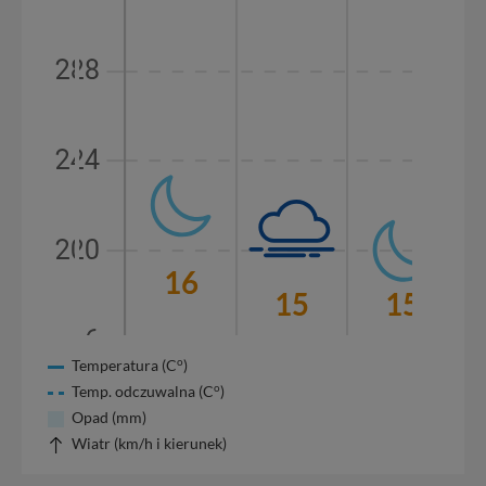
o
Temperatura (C
)
o
Temp. odczuwalna (C
)
Opad (mm)
Wiatr (km/h i kierunek)