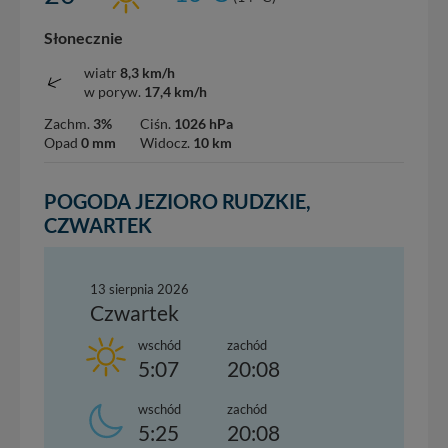
Słonecznie
wiatr
8,3 km/h
w poryw.
17,4 km/h
Zachm.
3%
Ciśn.
1026 hPa
Opad
0 mm
Widocz.
10 km
POGODA JEZIORO RUDZKIE,
CZWARTEK
13 sierpnia 2026
Czwartek
wschód
zachód
5:07
20:08
wschód
zachód
5:25
20:08