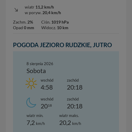
wiatr
11,2 km/h
w poryw.
20,4 km/h
Zachm.
2%
Ciśn.
1019 hPa
Opad
0 mm
Widocz.
10 km
POGODA JEZIORO RUDZKIE, JUTRO
8 sierpnia 2026
Sobota
wschód
zachód
4:58
20:18
wschód
zachód
20
20:18
18
wiatr min.
wiatr maks.
7,2
20,2
km/h
km/h