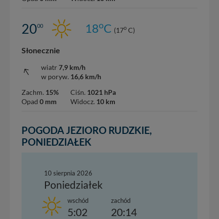
o
20
18
C
00
o
(17
C)
Słonecznie
wiatr
7,9 km/h
w poryw.
16,6 km/h
Zachm.
15%
Ciśn.
1021 hPa
Opad
0 mm
Widocz.
10 km
POGODA JEZIORO RUDZKIE,
PONIEDZIAŁEK
10 sierpnia 2026
Poniedziałek
wschód
zachód
5:02
20:14