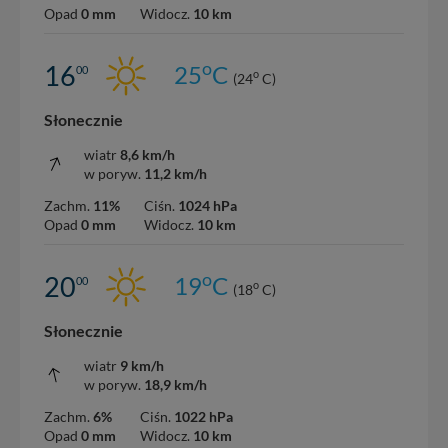
Opad
0 mm
Widocz.
10 km
o
16
25
C
00
o
(24
C)
Słonecznie
wiatr
8,6 km/h
w poryw.
11,2 km/h
Zachm.
11%
Ciśn.
1024 hPa
Opad
0 mm
Widocz.
10 km
o
20
19
C
00
o
(18
C)
Słonecznie
wiatr
9 km/h
w poryw.
18,9 km/h
Zachm.
6%
Ciśn.
1022 hPa
Opad
0 mm
Widocz.
10 km