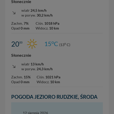
Słonecznie
wiatr
24,5 km/h
w poryw.
30,2 km/h
Zachm.
7%
Ciśn.
1018 hPa
Opad
0 mm
Widocz.
10 km
o
20
15
C
00
o
(13
C)
Słonecznie
wiatr
13 km/h
w poryw.
24,3 km/h
Zachm.
15%
Ciśn.
1021 hPa
Opad
0 mm
Widocz.
10 km
POGODA JEZIORO RUDZKIE, ŚRODA
12 sierpnia 2026