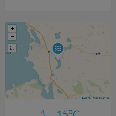
+
−
Leaflet
|
Mazury24.eu
o
15
C