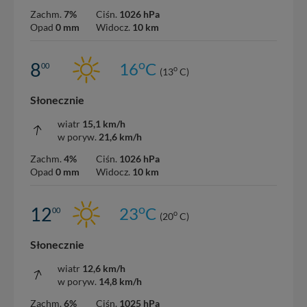
Zachm.
7%
Ciśn.
1026 hPa
Opad
0 mm
Widocz.
10 km
o
8
16
C
00
o
(13
C)
Słonecznie
wiatr
15,1 km/h
w poryw.
21,6 km/h
Zachm.
4%
Ciśn.
1026 hPa
Opad
0 mm
Widocz.
10 km
o
12
23
C
00
o
(20
C)
Słonecznie
wiatr
12,6 km/h
w poryw.
14,8 km/h
Zachm.
6%
Ciśn.
1025 hPa