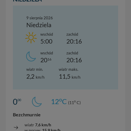
9 sierpnia 2026
Niedziela
wschód
zachód
5:00
20:16
wschód
zachód
20
20:16
16
wiatr min.
wiatr maks.
2,2
11,5
km/h
km/h
o
0
12
C
00
o
(11
C)
Bezchmurnie
wiatr
7,6 km/h
w poryw.
15,9 km/h