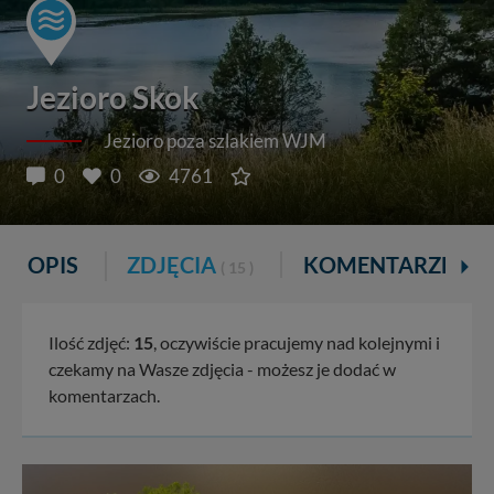
Jezioro Skok
Jezioro poza szlakiem WJM
0
0
4761
OPIS
ZDJĘCIA
KOMENTARZE
( 15 )
Ilość zdjęć:
15
, oczywiście pracujemy nad kolejnymi i
czekamy na Wasze zdjęcia - możesz je dodać w
komentarzach.