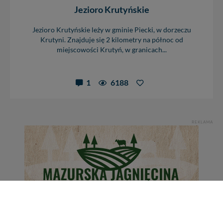
Jezioro Krutyńskie
Jezioro Krutyńskie leży w gminie Piecki, w dorzeczu
Krutyni. Znajduje się 2 kilometry na północ od
miejscowości Krutyń, w granicach...
1
6188
REKLAMA