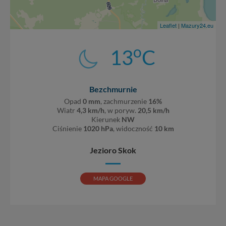
Leaflet
|
Mazury24.eu
o
13
C
Bezchmurnie
Opad
0 mm
, zachmurzenie
16%
Wiatr
4,3 km/h
, w poryw.
20,5 km/h
Kierunek
NW
Ciśnienie
1020 hPa
, widoczność
10 km
Jezioro Skok
MAPA GOOGLE