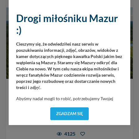
Drogi miłośniku Mazur
:)
Cieszymy się, że odwiedziłeś nasz serwis w
poszukiwaniu informacji, zdjęć, obrazów, widoków z
kamer dotyczących pięknego kawałka Polski jakim bez
wątpienia są Mazury. Staramy się Mazury odkryć dla
Ciebie na nowo. W tym celu nasza ekipa miłośników i
wręcz fanatyków Mazur codziennie rozwija serwis,
poprzez jego rozbudowę oraz dostarczanie nowych
Jezioro Kołowinek
treści i zdj
ęć.
Abyśmy nadal mogli to robić, potrzebujemy Twojej
Jezioro Kołowinek jest usytułowane w pobliżu drogi
zgody, dzięki której, będziemy mogli elementy serwisu
wojewódzkiej 610 (Ukta – Piecki), w gminie Piecki – tuż
dostosować do Twoich preferencji. Twoje dane (w tym
przy osadzie...
ZGADZAM SIĘ
pliki cookies) będą zapisywane w celu usprawnienia
serwisu (zapamiętywanie pozycji na mapach, ostatnie
wyszukania, ulubione miejsca, logowania, itp).
4125
Bezpieczeństwo Twoich danych jest dla nas