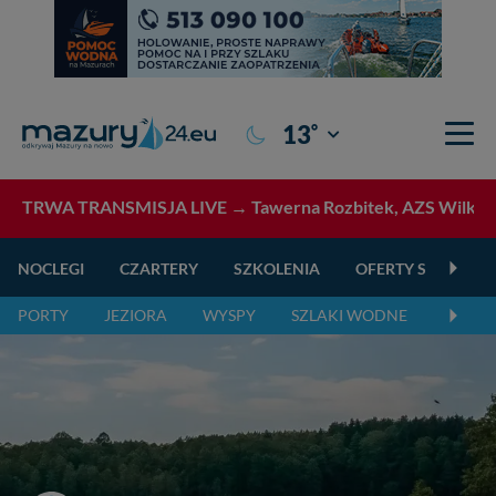
°
13
Giżycko
TRWA TRANSMISJA LIVE →
Tawerna Rozbitek, AZS Wilkasy
NOCLEGI
CZARTERY
SZKOLENIA
OFERTY SPECJALN
PORTY
JEZIORA
WYSPY
SZLAKI WODNE
SZLAK