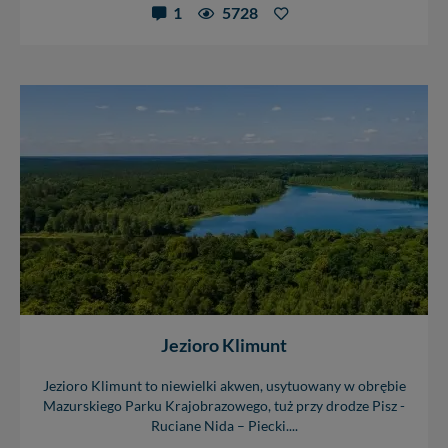
danych, zażądać ich poprawienia lub usunięcia,
1
5728
zabronić ich przetwarzania. Pamiętaj jednak, że nie
zawsze jest możliwe techniczne zrealizowanie Twoich
praw w odniesieniu do informacji zawartych w plikach
cookies. Twoja przeglądarka umożliwia Ci skasowanie
tych plików - w pewnych przypadkach nie możemy tego
zrobić za Ciebie.
Dziękujemy, i życzmy miłego odkrywania Mazur na
nowo...
Jezioro Klimunt
Jezioro Klimunt to niewielki akwen, usytuowany w obrębie
Mazurskiego Parku Krajobrazowego, tuż przy drodze Pisz -
Ruciane Nida – Piecki....