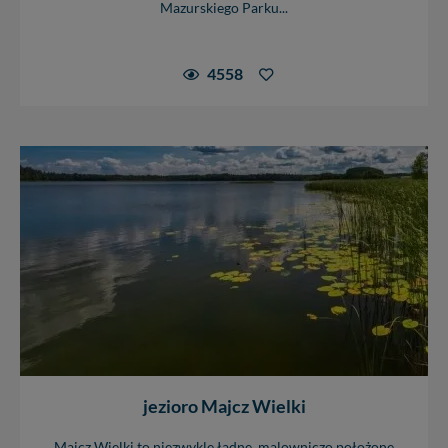
Mazurskiego Parku...
4558
jezioro Majcz Wielki
Majcz Wielki to niezwykle ładne, malowniczo położone