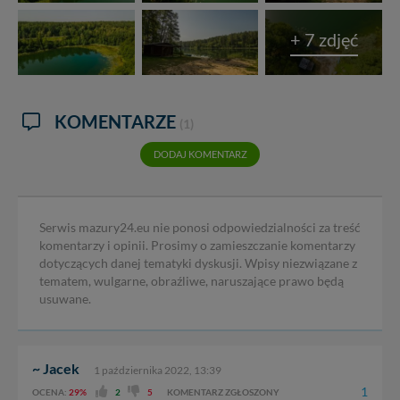
+ 7 zdjęć
KOMENTARZE
(1)
DODAJ KOMENTARZ
Serwis mazury24.eu nie ponosi odpowiedzialności za treść
komentarzy i opinii. Prosimy o zamieszczanie komentarzy
dotyczących danej tematyki dyskusji. Wpisy niezwiązane z
tematem, wulgarne, obraźliwe, naruszające prawo będą
usuwane.
~ Jacek
1 października 2022, 13:39
1
OCENA:
29%
2
5
KOMENTARZ ZGŁOSZONY