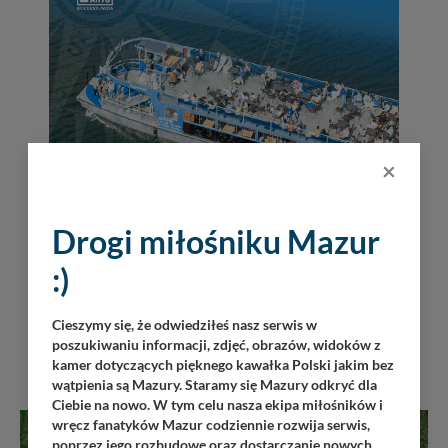
×
Drogi miłośniku Mazur
:)
Cieszymy się, że odwiedziłeś nasz serwis w
poszukiwaniu informacji, zdjęć, obrazów, widoków z
INNE W OKOLICY
kamer dotyczących pięknego kawałka Polski jakim bez
wątpienia są Mazury. Staramy się Mazury odkryć dla
Ciebie na nowo. W tym celu nasza ekipa miłośników i
wręcz fanatyków Mazur codziennie rozwija serwis,
poprzez jego rozbudowę oraz dostarczanie nowych