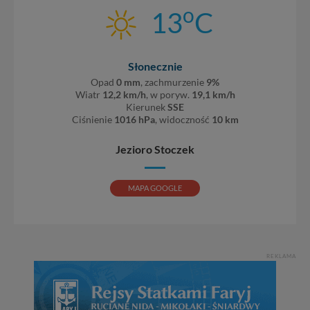
o
13
C
Słonecznie
Opad
0 mm
, zachmurzenie
9%
Wiatr
12,2 km/h
, w poryw.
19,1 km/h
Kierunek
SSE
Ciśnienie
1016 hPa
, widoczność
10 km
Jezioro Stoczek
MAPA GOOGLE
REKLAMA