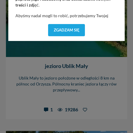
treści i zdj
ęć.
Abyśmy nadal mogli to robić, potrzebujemy Twojej
zgody, dzięki której, będziemy mogli elementy serwisu
dostosować do Twoich preferencji. Twoje dane (w tym
ZGADZAM SIĘ
pliki cookies) będą zapisywane w celu usprawnienia
serwisu (zapamiętywanie pozycji na mapach, ostatnie
wyszukania, ulubione miejsca, logowania, itp).
Bezpieczeństwo Twoich danych jest dla nas
priorytetowe, bez poinformowania Ciebie nie będziemy
zmieniać zakresu naszych uprawnień. Twoje dane są u
jezioro Ublik Mały
nas bezpieczne, jeśli masz wątpliwości co do naszych
intencji, zawsze możesz wycofać swoją zgodę. Więcej
Ublik Mały to jezioro położone w odległości 8 km na
informacji uzyskach w naszej
Polityce Prywatności
.
północ od Orzysza. Północny kraniec jeziora łączy rów
Klikając znak X lub przycisk PRZEJDŹ DO SERWISU
przepływowy...
wyrażasz zgodę na przetwarzanie Twoich danych.
Nasz serwis nie wykorzystuje oraz nie udostępnia
1
19286
Twoich danych innym podmiotom oraz osobom
trzecim. Wyjątkiem jest sytuacja, gdy przekazanie
Twoich danych jest elementem usługi (przekazanie
danych z formularza kontaktowego, przekazanie danych