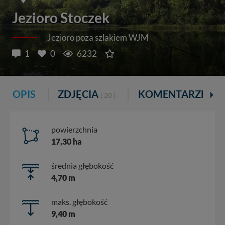
Jezioro Stoczek
Jezioro poza szlakiem WJM
1
0
6232
OPIS
ZDJĘCIA
KOMENTARZE
( 20 )
( 1 )
powierzchnia
17,30 ha
średnia głębokość
4,70 m
maks. głębokość
9,40 m