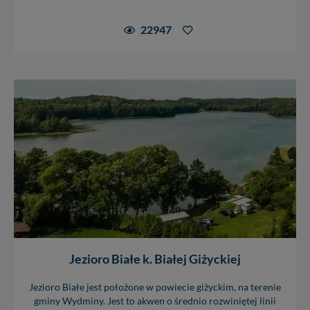
22947
Jezioro Białe k. Białej Giżyckiej
Jezioro Białe jest położone w powiecie giżyckim, na terenie
gminy Wydminy. Jest to akwen o średnio rozwiniętej linii