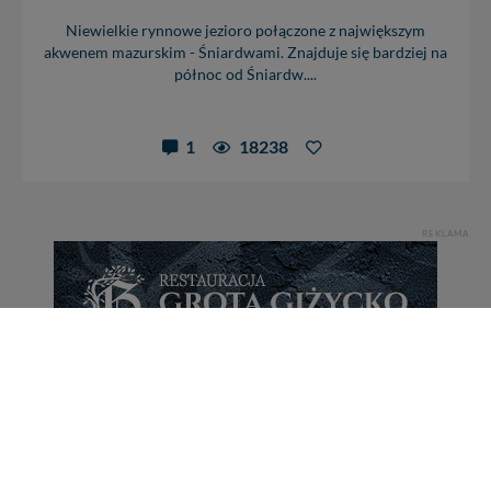
Niewielkie rynnowe jezioro połączone z największym
akwenem mazurskim - Śniardwami. Znajduje się bardziej na
północ od Śniardw....
1
18238
REKLAMA