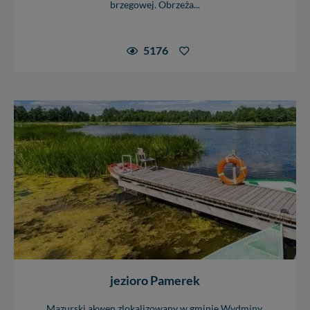
brzegowej. Obrzeża...
5176
jezioro Pamerek
Mazurski akwen zlokalizowany w gminie Wydminy.