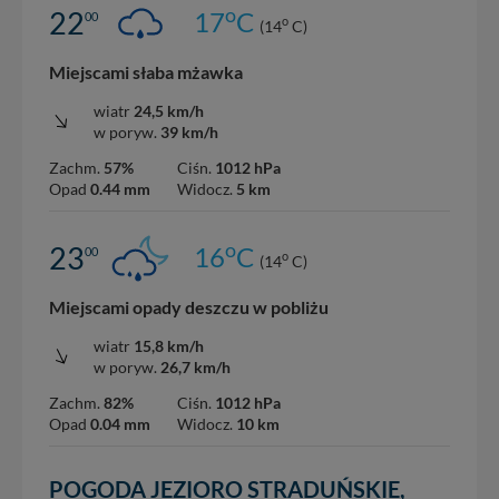
o
22
17
C
00
o
(14
C)
Miejscami słaba mżawka
wiatr
24,5 km/h
w poryw.
39 km/h
Zachm.
57%
Ciśn.
1012 hPa
Opad
0.44 mm
Widocz.
5 km
o
23
16
C
00
o
(14
C)
Miejscami opady deszczu w pobliżu
wiatr
15,8 km/h
w poryw.
26,7 km/h
Zachm.
82%
Ciśn.
1012 hPa
Opad
0.04 mm
Widocz.
10 km
POGODA JEZIORO STRADUŃSKIE,