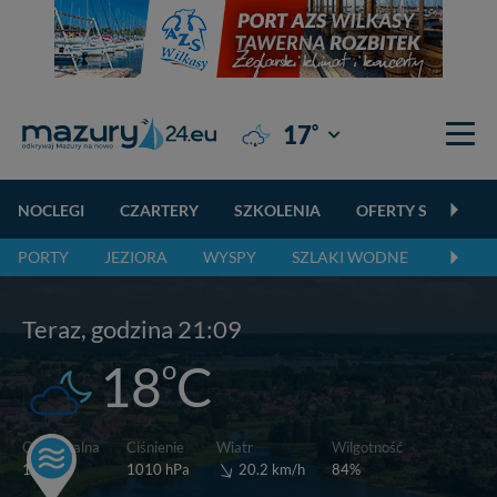
°
17
Giżycko
NOCLEGI
CZARTERY
SZKOLENIA
OFERTY SPECJALN
PORTY
JEZIORA
WYSPY
SZLAKI WODNE
SZLAK
Teraz, godzina 21:09
o
18
C
Wiatr
Odczuwalna
Ciśnienie
Wilgotność
o
20.2 km/h
15
C
1010 hPa
84%