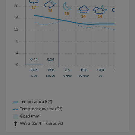
o
Temperatura (C
)
o
Temp. odczuwalna (C
)
Opad (mm)
Wiatr (km/h i kierunek)