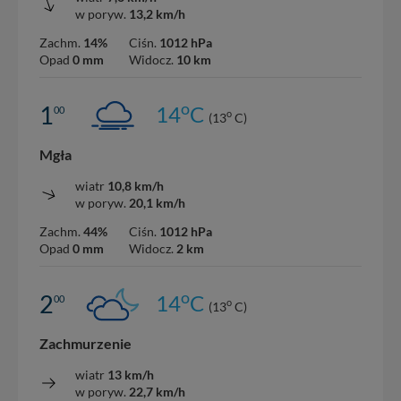
w poryw.
13,2 km/h
Zachm.
14%
Ciśn.
1012 hPa
Opad
0 mm
Widocz.
10 km
o
1
14
C
00
o
(13
C)
Mgła
wiatr
10,8 km/h
w poryw.
20,1 km/h
Zachm.
44%
Ciśn.
1012 hPa
Opad
0 mm
Widocz.
2 km
o
2
14
C
00
o
(13
C)
Zachmurzenie
wiatr
13 km/h
w poryw.
22,7 km/h