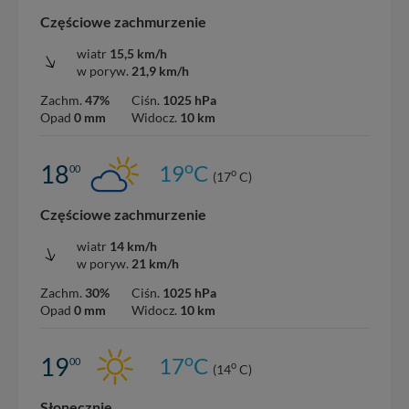
Częściowe zachmurzenie
wiatr
15,5 km/h
w poryw.
21,9 km/h
Zachm.
47%
Ciśn.
1025 hPa
Opad
0 mm
Widocz.
10 km
o
18
19
C
00
o
(17
C)
Częściowe zachmurzenie
wiatr
14 km/h
w poryw.
21 km/h
Zachm.
30%
Ciśn.
1025 hPa
Opad
0 mm
Widocz.
10 km
o
19
17
C
00
o
(14
C)
Słonecznie