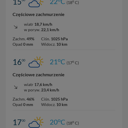
15
22
C
o
(18
C)
Częściowe zachmurzenie
wiatr
18,7 km/h
w poryw.
22,1 km/h
Zachm.
49%
Ciśn.
1025 hPa
Opad
0 mm
Widocz.
10 km
o
16
21
C
00
o
(17
C)
Częściowe zachmurzenie
wiatr
17,6 km/h
w poryw.
23,4 km/h
Zachm.
46%
Ciśn.
1025 hPa
Opad
0 mm
Widocz.
10 km
o
17
20
C
00
o
(18
C)