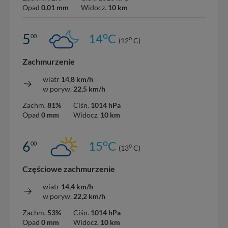
Opad
0.01 mm
Widocz.
10 km
o
5
14
C
00
o
(12
C)
Zachmurzenie
wiatr
14,8 km/h
w poryw.
22,5 km/h
Zachm.
81%
Ciśn.
1014 hPa
Opad
0 mm
Widocz.
10 km
o
6
15
C
00
o
(13
C)
Częściowe zachmurzenie
wiatr
14,4 km/h
w poryw.
22,2 km/h
Zachm.
53%
Ciśn.
1014 hPa
Opad
0 mm
Widocz.
10 km