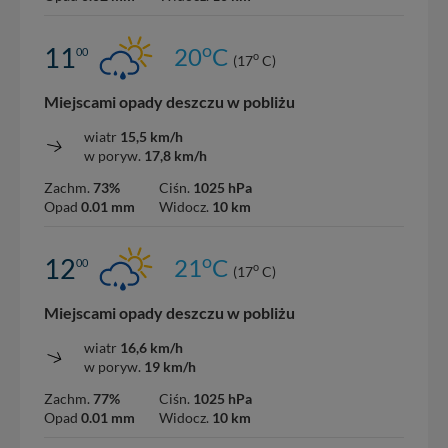
o
11
20
C
00
o
(17
C)
Miejscami opady deszczu w pobliżu
wiatr
15,5 km/h
w poryw.
17,8 km/h
Zachm.
73%
Ciśn.
1025 hPa
Opad
0.01 mm
Widocz.
10 km
o
12
21
C
00
o
(17
C)
Miejscami opady deszczu w pobliżu
wiatr
16,6 km/h
w poryw.
19 km/h
Zachm.
77%
Ciśn.
1025 hPa
Opad
0.01 mm
Widocz.
10 km