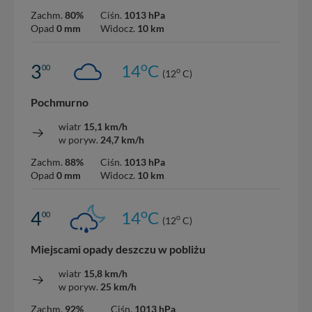
Zachm.
80%
Ciśn.
1013 hPa
Opad
0 mm
Widocz.
10 km
o
3
14
C
00
o
(12
C)
Pochmurno
wiatr
15,1 km/h
w poryw.
24,7 km/h
Zachm.
88%
Ciśn.
1013 hPa
Opad
0 mm
Widocz.
10 km
o
4
14
C
00
o
(12
C)
Miejscami opady deszczu w pobliżu
wiatr
15,8 km/h
w poryw.
25 km/h
Zachm.
92%
Ciśn.
1013 hPa