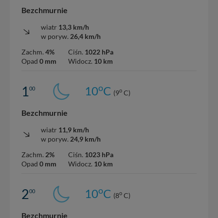
Bezchmurnie
wiatr
13,3 km/h
w poryw.
26,4 km/h
Zachm.
4%
Ciśn.
1022 hPa
Opad
0 mm
Widocz.
10 km
o
1
10
C
00
o
(9
C)
Bezchmurnie
wiatr
11,9 km/h
w poryw.
24,9 km/h
Zachm.
2%
Ciśn.
1023 hPa
Opad
0 mm
Widocz.
10 km
o
2
10
C
00
o
(8
C)
Bezchmurnie