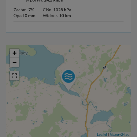
Zachm.
7%
Ciśn.
1028 hPa
Opad
0 mm
Widocz.
10 km
+
−
Leaflet
|
Mazury24.eu