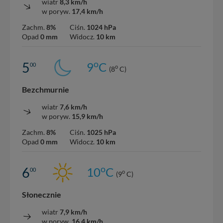
wiatr
8,3 km/h
w poryw.
17,4 km/h
Zachm.
8%
Ciśn.
1024 hPa
Opad
0 mm
Widocz.
10 km
o
5
9
C
00
o
(8
C)
Bezchmurnie
wiatr
7,6 km/h
w poryw.
15,9 km/h
Zachm.
8%
Ciśn.
1025 hPa
Opad
0 mm
Widocz.
10 km
o
6
10
C
00
o
(9
C)
Słonecznie
wiatr
7,9 km/h
w poryw.
16,4 km/h