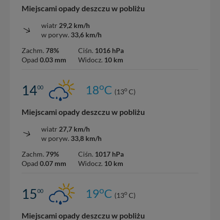
Miejscami opady deszczu w pobliżu
wiatr
29,2 km/h
w poryw.
33,6 km/h
Zachm.
78%
Ciśn.
1016 hPa
Opad
0.03 mm
Widocz.
10 km
o
14
18
C
00
o
(13
C)
Miejscami opady deszczu w pobliżu
wiatr
27,7 km/h
w poryw.
33,8 km/h
Zachm.
79%
Ciśn.
1017 hPa
Opad
0.07 mm
Widocz.
10 km
o
15
19
C
00
o
(13
C)
Miejscami opady deszczu w pobliżu