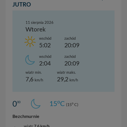
JUTRO
11 sierpnia 2026
Wtorek
wschód
zachód
5:02
20:09
wschód
zachód
2:04
20:09
wiatr min.
wiatr maks.
7,6
29,2
km/h
km/h
o
0
15
C
00
o
(15
C)
Bezchmurnie
wiatr
7,6 km/h