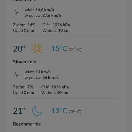
wiatr
16,6 km/h
w poryw.
27,6 km/h
Zachm.
14%
Ciśn.
1026 hPa
Opad
0 mm
Widocz.
10 km
o
20
15
C
00
o
(12
C)
Słonecznie
wiatr
13 km/h
w poryw.
26 km/h
Zachm.
7%
Ciśn.
1026 hPa
Opad
0 mm
Widocz.
10 km
o
21
13
C
00
o
(10
C)
Bezchmurnie