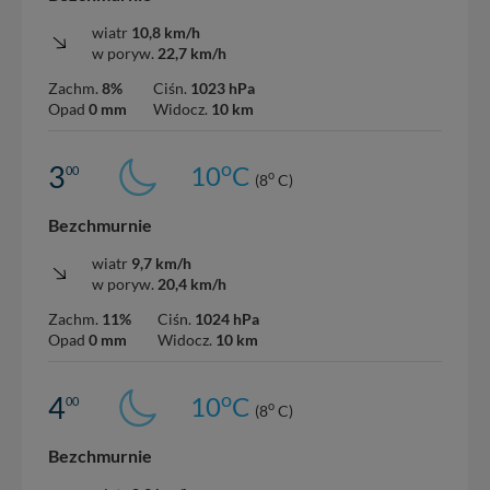
wiatr
10,8 km/h
w poryw.
22,7 km/h
Zachm.
8%
Ciśn.
1023 hPa
Opad
0 mm
Widocz.
10 km
o
3
10
C
00
o
(8
C)
Bezchmurnie
wiatr
9,7 km/h
w poryw.
20,4 km/h
Zachm.
11%
Ciśn.
1024 hPa
Opad
0 mm
Widocz.
10 km
o
4
10
C
00
o
(8
C)
Bezchmurnie