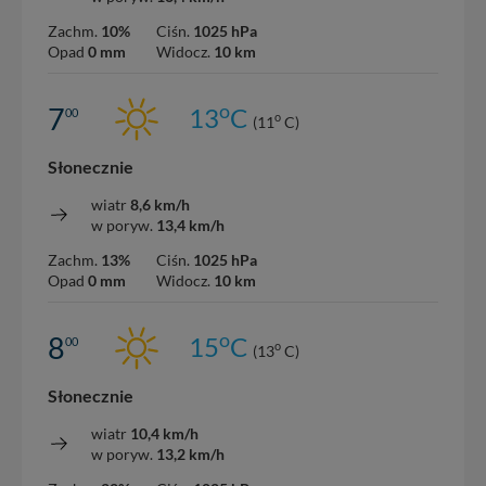
Zachm.
10%
Ciśn.
1025 hPa
Opad
0 mm
Widocz.
10 km
o
7
13
C
00
o
(11
C)
Słonecznie
wiatr
8,6 km/h
w poryw.
13,4 km/h
Zachm.
13%
Ciśn.
1025 hPa
Opad
0 mm
Widocz.
10 km
o
8
15
C
00
o
(13
C)
Słonecznie
wiatr
10,4 km/h
w poryw.
13,2 km/h