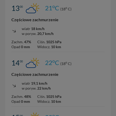
o
13
21
C
00
o
(18
C)
Częściowe zachmurzenie
wiatr
18 km/h
w poryw.
20,7 km/h
Zachm.
47%
Ciśn.
1025 hPa
Opad
0 mm
Widocz.
10 km
o
14
22
C
00
o
(18
C)
Częściowe zachmurzenie
wiatr
19,1 km/h
w poryw.
22 km/h
Zachm.
48%
Ciśn.
1025 hPa
Opad
0 mm
Widocz.
10 km
o
00