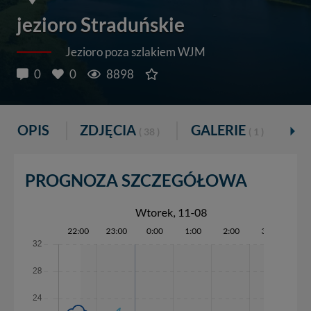
jezioro Straduńskie
Jezioro poza szlakiem WJM
0
0
8898
OPIS
ZDJĘCIA
GALERIE
P
( 38 )
( 1 )
PROGNOZA SZCZEGÓŁOWA