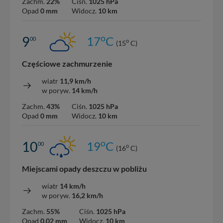
Zachm.
22%
Ciśn.
1025 hPa
Opad
0 mm
Widocz.
10 km
o
9
17
C
00
o
(15
C)
Częściowe zachmurzenie
wiatr
11,9 km/h
w poryw.
14 km/h
Zachm.
43%
Ciśn.
1025 hPa
Opad
0 mm
Widocz.
10 km
o
10
19
C
00
o
(16
C)
Miejscami opady deszczu w pobliżu
wiatr
14 km/h
w poryw.
16,2 km/h
Zachm.
55%
Ciśn.
1025 hPa
Opad
0.02 mm
Widocz.
10 km