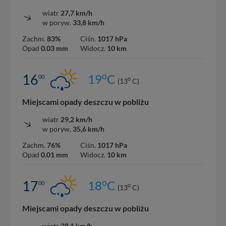
wiatr
27,7 km/h
w poryw.
33,8 km/h
Zachm.
83%
Ciśn.
1017 hPa
Opad
0.03 mm
Widocz.
10 km
o
16
19
C
00
o
(13
C)
Miejscami opady deszczu w pobliżu
wiatr
29,2 km/h
w poryw.
35,6 km/h
Zachm.
76%
Ciśn.
1017 hPa
Opad
0.01 mm
Widocz.
10 km
o
17
18
C
00
o
(13
C)
Miejscami opady deszczu w pobliżu
wiatr
28,1 km/h