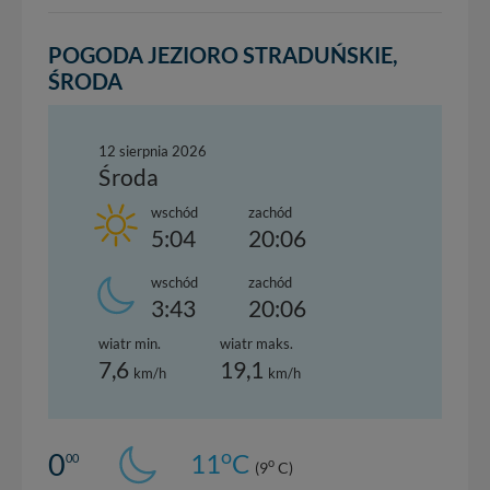
nowo...
POGODA JEZIORO STRADUŃSKIE,
ŚRODA
12 sierpnia 2026
Środa
wschód
zachód
5:04
20:06
wschód
zachód
3:43
20:06
wiatr min.
wiatr maks.
7,6
19,1
km/h
km/h
o
0
11
C
00
o
(9
C)