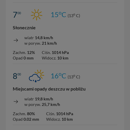
o
7
15
C
00
o
(13
C)
Słonecznie
wiatr
14,8 km/h
w poryw.
21 km/h
Zachm.
12%
Ciśn.
1014 hPa
Opad
0 mm
Widocz.
10 km
o
8
16
C
00
o
(13
C)
Miejscami opady deszczu w pobliżu
wiatr
19,8 km/h
w poryw.
25,7 km/h
Zachm.
80%
Ciśn.
1014 hPa
Opad
0.02 mm
Widocz.
10 km