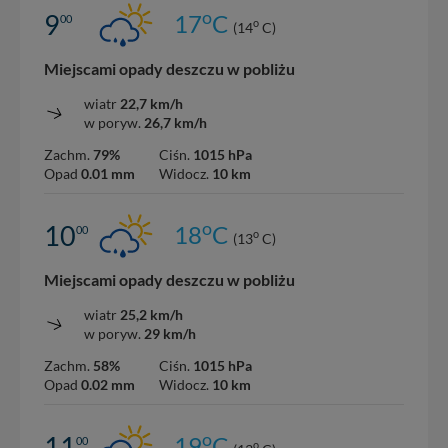
o
9
17
C
00
o
(14
C)
Miejscami opady deszczu w pobliżu
wiatr
22,7 km/h
w poryw.
26,7 km/h
Zachm.
79%
Ciśn.
1015 hPa
Opad
0.01 mm
Widocz.
10 km
o
10
18
C
00
o
(13
C)
Miejscami opady deszczu w pobliżu
wiatr
25,2 km/h
w poryw.
29 km/h
Zachm.
58%
Ciśn.
1015 hPa
Opad
0.02 mm
Widocz.
10 km
o
11
19
C
00
o