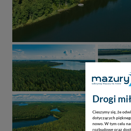
Drogi mił
Cieszymy się, że odw
dotyczących pięknego
nowo. W tym celu nas
rozbudowę oraz dosta