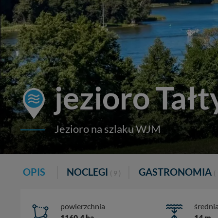
jezioro Tałt
Jezioro na szlaku WJM
OPIS
NOCLEGI
GASTRONOMIA
( 9 )
( 
powierzchnia
średni
1160,4 ha
14 m