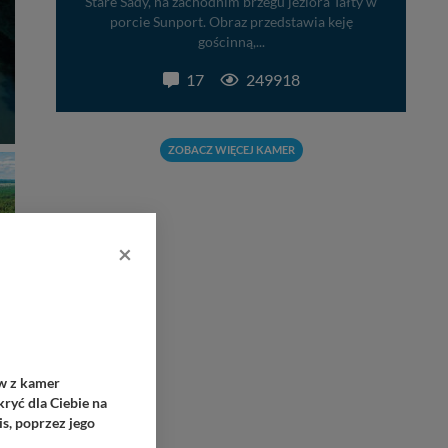
Stare Sady, na zachodnim brzegu jeziora Tałty w
porcie Sunport. Obraz przedstawia keję
gościnną,...
17
249918
ZOBACZ WIĘCEJ KAMER
×
ów z kamer
ryć dla Ciebie na
s, poprzez jego