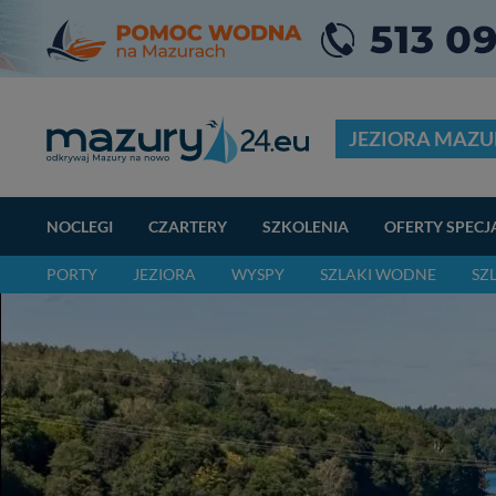
JEZIORA MAZU
NOCLEGI
CZARTERY
SZKOLENIA
OFERTY SPECJ
PORTY
JEZIORA
WYSPY
SZLAKI WODNE
SZ