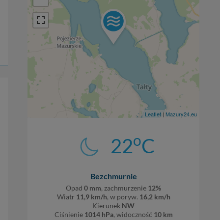
Leaflet
|
Mazury24.eu
o
22
C
Bezchmurnie
Opad
0 mm
, zachmurzenie
12%
Wiatr
11,9 km/h
, w poryw.
16,2 km/h
Kierunek
NW
Ciśnienie
1014 hPa
, widoczność
10 km