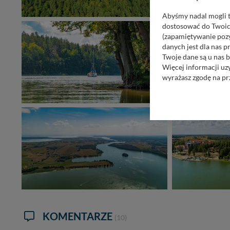
Abyśmy nadal mogli t
dostosować do Twoich
(zapamiętywanie pozy
danych jest dla nas 
Twoje dane są u nas b
Więcej informacji uz
wyrażasz zgodę na pr
Nasz serwis nie wyk
Wyjątkiem jest sytua
kontaktowego, przekaz
zasadach i funkcjona
Administratorem Twoi
11-500 Giżycko. Może
W każdej chwili może
przetwarzania. Pamię
informacji zawartych
przypadkach nie może
KOMENTARZE
(10)
Dziękujemy, i życzmy