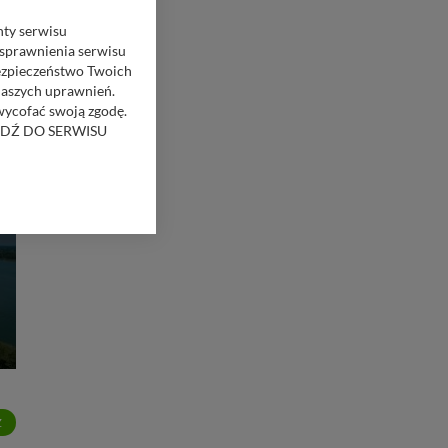
nty serwisu
usprawnienia serwisu
Bezpieczeństwo Twoich
naszych uprawnień.
 wycofać swoją zgodę.
RZEJDŹ DO SERWISU
bom trzecim.
anych z formularza
ięcej informacji o
bą ul. Wiejska 17,
ęcia, zabronić ich
praw w odniesieniu do
lików - w pewnych
Z