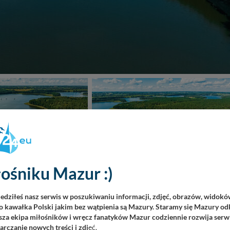
ośniku Mazur :)
iedziłeś nasz serwis w poszukiwaniu informacji, zdjęć, obrazów, widok
 kawałka Polski jakim bez wątpienia są Mazury. Staramy się Mazury odk
za ekipa miłośników i wręcz fanatyków Mazur codziennie rozwija serwi
rczanie nowych treści i zdj
ęć.