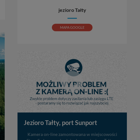
jezioro Tałty
MAPA GOOGLE
Jezioro Tałty, port Sunport
Kamera on-line zamontowana w miejscowości