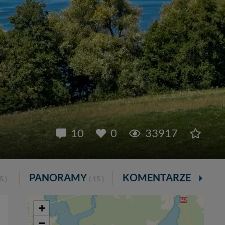
10
0
33917
PANORAMY
KOMENTARZE
 5 )
( 15 )
( 10 )
+
−