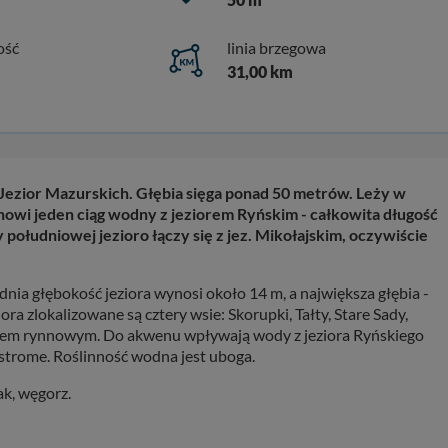
ość
linia brzegowa
31,00 km
 Jezior Mazurskich. Głębia sięga ponad 50 metrów. Leży w
anowi jeden ciąg wodny z jeziorem Ryńskim - całkowita długość
y południowej jezioro łączy się z jez. Mikołajskim, oczywiście
dnia głębokość jeziora wynosi około 14 m, a największa głębia -
ra zlokalizowane są cztery wsie: Skorupki, Tałty, Stare Sady,
ziorem rynnowym. Do akwenu wpływają wody z jeziora Ryńskiego
i strome. Roślinność wodna jest uboga.
ak, węgorz.