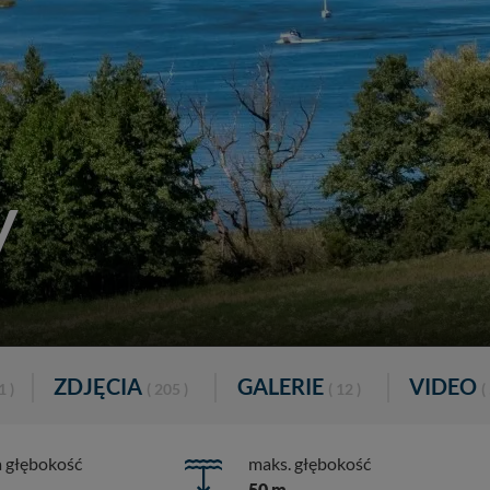
y
ZDJĘCIA
GALERIE
VIDEO
1 )
( 205 )
( 12 )
(
a głębokość
maks. głębokość
50 m