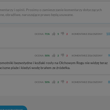
mentarzy i opinii. Prosimy o zamieszczanie komentarzy dotyczących
rne, obraźliwe, naruszające prawo będą usuwane.
10
OCENA:
71%
5
2
KOMENTARZ ZGŁOSZONY
9
OCENA:
50%
2
2
KOMENTARZ ZGŁOSZONY
Sromotniki bezwstydne i koźlaki rosły na Olchowym Rogu nie widzę teraz
ciszne plaże i kiedyś wodę brałem ze źródełka.
8
OCENA:
50%
2
2
KOMENTARZ ZGŁOSZONY