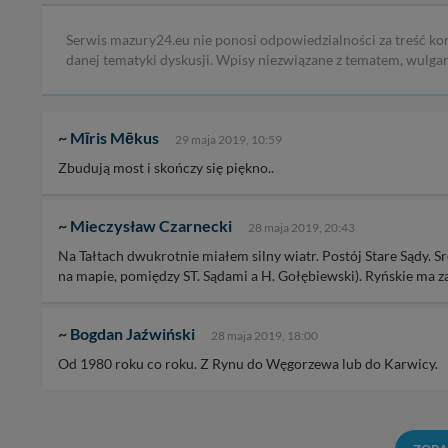
Serwis mazury24.eu nie ponosi odpowiedzialności za treść ko
danej tematyki dyskusji. Wpisy niezwiązane z tematem, wulga
~ Mīris Mēkus
29 maja 2019, 10:59
Zbudują most i skończy się piękno..
~ Mieczysław Czarnecki
28 maja 2019, 20:43
Na Tałtach dwukrotnie miałem silny wiatr. Postój Stare Sądy. 
na mapie, pomiędzy ST. Sądami a H. Gołębiewski). Ryńskie ma za
~ Bogdan Jaźwiński
28 maja 2019, 18:00
Od 1980 roku co roku. Z Rynu do Węgorzewa lub do Karwicy.