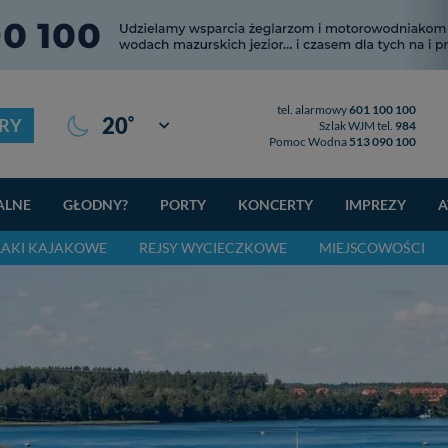
tel. alarmowy
601 100 100
°
20
RY
Giżycko
Szlak WJM tel.
984
Pomoc Wodna
513 090 100
ALNE
GŁODNY?
PORTY
KONCERTY
IMPREZY
A
LAKI KAJAKOWE
REJSY WYCIECZKOWE
MIEJSCOWOŚCI