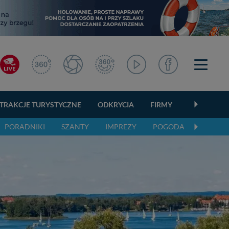
TRAKCJE TURYSTYCZNE
ODKRYCIA
FIRMY
OGŁOSZEN
PORADNIKI
SZANTY
IMPREZY
POGODA