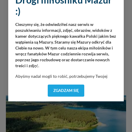
:)
Cieszymy się, że odwiedziłeś nasz serwis w
poszukiwaniu informacji, zdjęć, obrazów, widoków z
kamer dotyczących pięknego kawałka Polski jakim bez
wątpienia są Mazury. Staramy się Mazury odkryć dla
Ciebie na nowo. W tym celu nasza ekipa miłośników i
wręcz fanatyków Mazur codziennie rozwija serwis,
poprzez jego rozbudowę oraz dostarczanie nowych
treści i zdj
ęć.
Abyśmy nadal mogli to robić, potrzebujemy Twojej
INNE W OKOLICY
zgody, dzięki której, będziemy mogli elementy serwisu
dostosować do Twoich preferencji. Twoje dane (w tym
ZGADZAM SIĘ
pliki cookies) będą zapisywane w celu usprawnienia
serwisu (zapamiętywanie pozycji na mapach, ostatnie
wyszukania, ulubione miejsca, logowania, itp).
Bezpieczeństwo Twoich danych jest dla nas
priorytetowe, bez poinformowania Ciebie nie będziemy
zmieniać zakresu naszych uprawnień. Twoje dane są u
nas bezpieczne, jeśli masz wątpliwości co do naszych