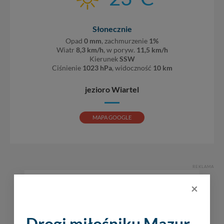
Słonecznie
Opad
0 mm
, zachmurzenie
1%
Wiatr
8,3 km/h
, w poryw.
11,5 km/h
Kierunek
SSW
Ciśnienie
1023 hPa
, widoczność
10 km
jezioro Wiartel
MAPA GOOGLE
REKLAMA
×
Drogi miłośniku Mazur