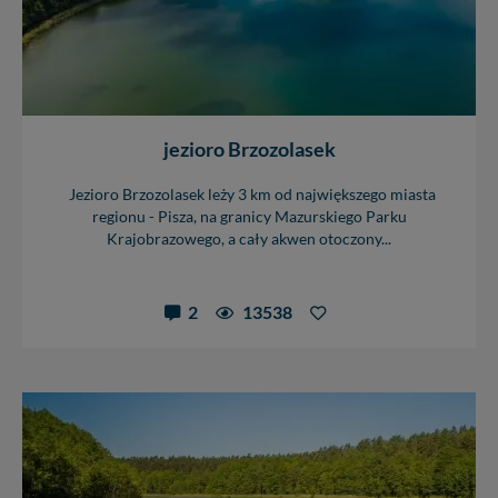
intencji, zawsze możesz wycofać swoją zgodę. Więcej
informacji uzyskach w naszej
Polityce Prywatności
.
Klikając znak X lub przycisk PRZEJDŹ DO SERWISU
wyrażasz zgodę na przetwarzanie Twoich danych.
Nasz serwis nie wykorzystuje oraz nie udostępnia
Twoich danych innym podmiotom oraz osobom
jezioro Brzozolasek
trzecim. Wyjątkiem jest sytuacja, gdy przekazanie
Twoich danych jest elementem usługi (przekazanie
Jezioro Brzozolasek leży 3 km od największego miasta
danych z formularza kontaktowego, przekazanie danych
regionu - Pisza, na granicy Mazurskiego Parku
w przypadku rezerwacji usług typu: nocleg, czartery,
Krajobrazowego, a cały akwen otoczony...
itp). Więcej informacji o zasadach i funkcjonalności
serwisu w
Regulaminie Serwisu
.
2
13538
Administratorem Twoich danych jest: Agencja
Reklamowa Kreacja Monika Borkowska, z siedzibą ul.
Wiejska 17, 11-500 Giżycko. Możesz z nami
skontaktować się za pośrednictwem tej
strony
.
W każdej chwili możesz: zażądać dostępu do swoich
danych, zażądać ich poprawienia lub usunięcia,
zabronić ich przetwarzania. Pamiętaj jednak, że nie
zawsze jest możliwe techniczne zrealizowanie Twoich