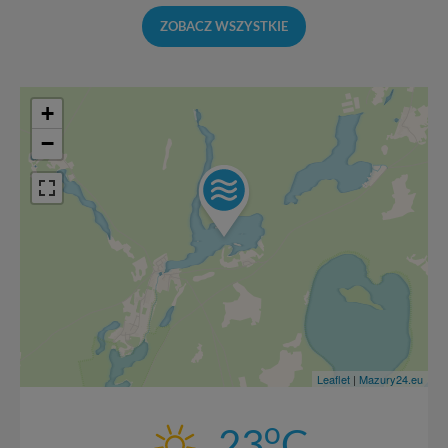
ZOBACZ WSZYSTKIE
+
−
Leaflet
|
Mazury24.eu
o
23
C