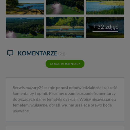
+ 32 zdjęć
KOMENTARZE
(21)
DODAJ KOMENTARZ
Serwis mazury24.eu nie ponosi odpowiedzialności za treść
komentarzy i opinii. Prosimy o zamieszczanie komentarzy
dotyczących danej tematyki dyskusji. Wpisy niezwiązane z
tematem, wulgarne, obraźliwe, naruszające prawo będą
usuwane.