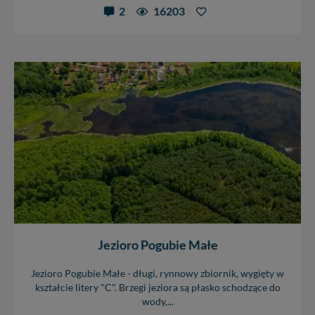
2
16203
Jezioro Pogubie Małe
Jezioro Pogubie Małe - długi, rynnowy zbiornik, wygięty w
kształcie litery "C". Brzegi jeziora są płasko schodzące do
wody,...