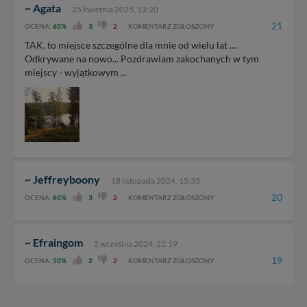
~ Agata
25 kwietnia 2025, 13:20
21
OCENA:
60%
3
2
KOMENTARZ ZGŁOSZONY
TAK, to miejsce szczególne dla mnie od wielu lat ....
Odkrywane na nowo... Pozdrawiam zakochanych w tym
miejscy - wyjątkowym ...
~ Jeffreyboony
18 listopada 2024, 15:33
20
OCENA:
60%
3
2
KOMENTARZ ZGŁOSZONY
~ Efraingom
2 września 2024, 22:19
19
OCENA:
50%
2
2
KOMENTARZ ZGŁOSZONY