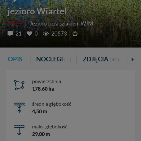
jezioro Wiartel
Jezioro poza szlakiem WJM
21
0
20573
OPIS
NOCLEGI
ZDJĘCIA
K
( 1 )
( 45 )
powierzchnia
178,60 ha
średnia głębokość
4,50 m
maks. głębokość
29,00 m