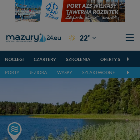
°
22
Giżycko
NOCLEGI
CZARTERY
SZKOLENIA
OFERTY SPECJALN
PORTY
JEZIORA
WYSPY
SZLAKI WODNE
SZLAK