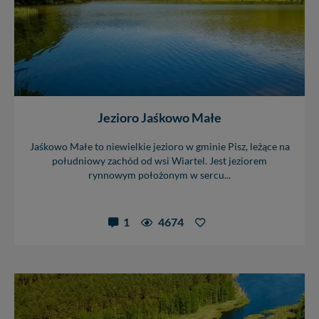
praw w odniesieniu do informacji zawartych w plikach
cookies. Twoja przeglądarka umożliwia Ci skasowanie
tych plików - w pewnych przypadkach nie możemy tego
zrobić za Ciebie.
Dziękujemy, i życzmy miłego odkrywania Mazur na
nowo...
Jezioro Jaśkowo Małe
Jaśkowo Małe to niewielkie jezioro w gminie Pisz, leżące na
południowy zachód od wsi Wiartel. Jest jeziorem
rynnowym położonym w sercu...
1
4674