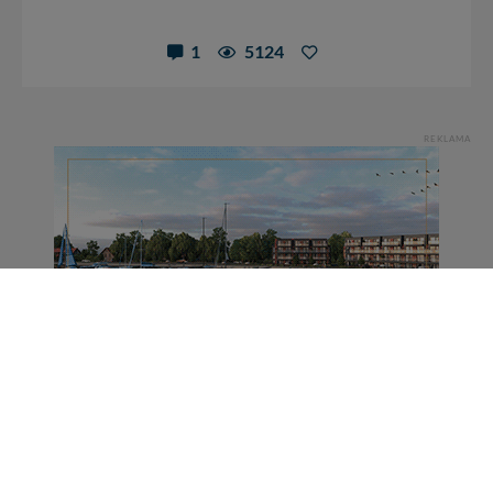
1
5124
REKLAMA