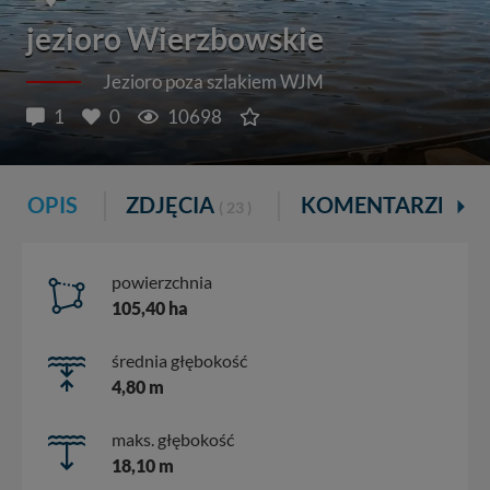
jezioro Wierzbowskie
Jezioro poza szlakiem WJM
1
0
10698
OPIS
ZDJĘCIA
KOMENTARZE
( 23 )
( 1 )
powierzchnia
105,40 ha
średnia głębokość
4,80 m
maks. głębokość
18,10 m