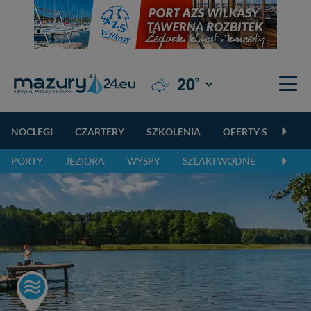
°
20
Giżycko
NOCLEGI
CZARTERY
SZKOLENIA
OFERTY SPECJALN
PORTY
JEZIORA
WYSPY
SZLAKI WODNE
SZLAK