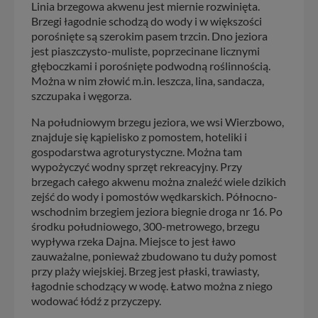
Linia brzegowa akwenu jest miernie rozwinięta.
Brzegi łagodnie schodzą do wody i w większości
porośnięte są szerokim pasem trzcin. Dno jeziora
jest piaszczysto-muliste, poprzecinane licznymi
głęboczkami i porośnięte podwodną roślinnością.
Można w nim złowić m.in. leszcza, lina, sandacza,
szczupaka i węgorza.
Na południowym brzegu jeziora, we wsi Wierzbowo,
znajduje się kąpielisko z pomostem, hoteliki i
gospodarstwa agroturystyczne. Można tam
wypożyczyć wodny sprzęt rekreacyjny. Przy
brzegach całego akwenu można znaleźć wiele dzikich
zejść do wody i pomostów wędkarskich. Północno-
wschodnim brzegiem jeziora biegnie droga nr 16. Po
środku południowego, 300-metrowego, brzegu
wypływa rzeka Dajna. Miejsce to jest ławo
zauważalne, ponieważ zbudowano tu duży pomost
przy plaży wiejskiej. Brzeg jest płaski, trawiasty,
łagodnie schodzący w wodę. Łatwo można z niego
wodować łódź z przyczepy.