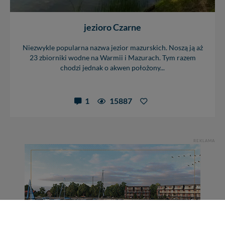
jezioro Czarne
Niezwykle popularna nazwa jezior mazurskich. Noszą ją aż
23 zbiorniki wodne na Warmii i Mazurach. Tym razem
chodzi jednak o akwen położony...
1
15887
REKLAMA