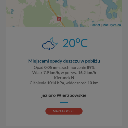
Leaflet
|
Mazury24.eu
o
20
C
Miejscami opady deszczu w pobliżu
Opad
0.05 mm
, zachmurzenie
89%
Wiatr
7,9 km/h
, w poryw.
16,2 km/h
Kierunek
N
Ciśnienie
1014 hPa
, widoczność
10 km
jezioro Wierzbowskie
MAPA GOOGLE