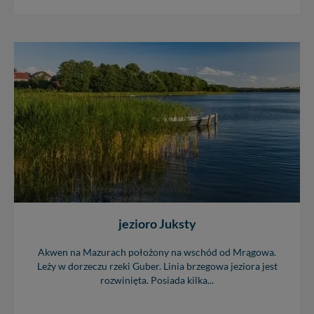
Twoich danych jest elementem usługi (przekazanie
danych z formularza kontaktowego, przekazanie danych
w przypadku rezerwacji usług typu: nocleg, czartery,
itp). Więcej informacji o zasadach i funkcjonalności
serwisu w
Regulaminie Serwisu
.
Administratorem Twoich danych jest: Agencja
Reklamowa Kreacja Monika Borkowska, z siedzibą ul.
Wiejska 17, 11-500 Giżycko. Możesz z nami
skontaktować się za pośrednictwem tej
strony
.
W każdej chwili możesz: zażądać dostępu do swoich
danych, zażądać ich poprawienia lub usunięcia,
zabronić ich przetwarzania. Pamiętaj jednak, że nie
zawsze jest możliwe techniczne zrealizowanie Twoich
praw w odniesieniu do informacji zawartych w plikach
jezioro Juksty
cookies. Twoja przeglądarka umożliwia Ci skasowanie
tych plików - w pewnych przypadkach nie możemy tego
Akwen na Mazurach położony na wschód od Mrągowa.
zrobić za Ciebie.
Leży w dorzeczu rzeki Guber. Linia brzegowa jeziora jest
rozwinięta. Posiada kilka...
Dziękujemy, i życzmy miłego odkrywania Mazur na
nowo...