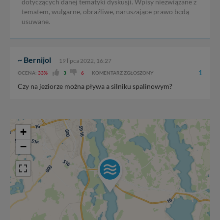
dotyczących danej tematyki dyskusji. Wpisy niezwiązane z
tematem, wulgarne, obraźliwe, naruszające prawo będą
usuwane.
~ Bernijol
19 lipca 2022, 16:27
1
OCENA:
33%
3
6
KOMENTARZ ZGŁOSZONY
Czy na jeziorze można pływa a silniku spalinowym?
+
−