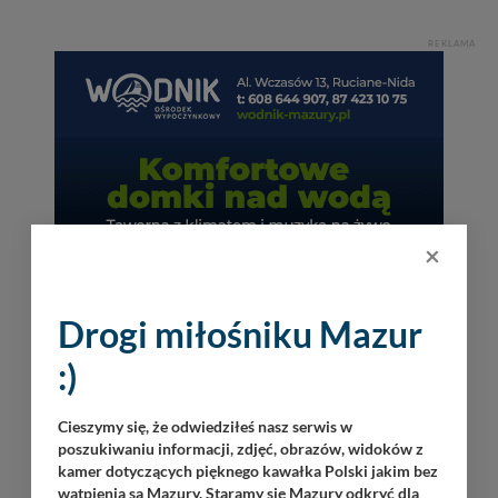
REKLAMA
×
Drogi miłośniku Mazur
:)
Cieszymy się, że odwiedziłeś nasz serwis w
poszukiwaniu informacji, zdjęć, obrazów, widoków z
kamer dotyczących pięknego kawałka Polski jakim bez
INNE W OKOLICY
wątpienia są Mazury. Staramy się Mazury odkryć dla